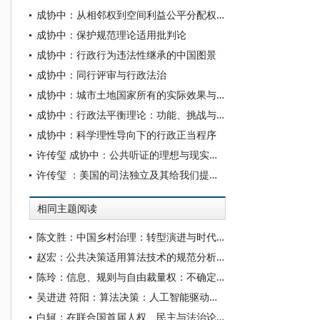
成协中：从相邻权到空间利益公平分配权——规划许可诉讼中“合法权益”的内涵扩张
成协中：保护规范理论适用批判论
成协中：行政行为违法性继承的中国图景
成协中：同行评审与行政法治
成协中：城市土地国家所有的实际效果与规范意义
成协中：行政法平衡理论：功能、挑战与超越
成协中：科学理性导向下的行政正当程序
许传玺 成协中：公共听证的理想与现实——以北京市的制度实践为例
许传玺 ：美国的司法独立及其给我们提供的借鉴
相同主题阅读
陈文胜：中国乡村治理：转型演进与时代难题
赵宏：公共决策适用算法技术的规范分析与实体边界
陈玲：信息、规则与自由裁量权：不确定性下的公共决策
吴进进 符阳：算法决策：人工智能驱动的公共决策及其风险
白轲：在联合国首届人权、民主与法治论坛上的演讲