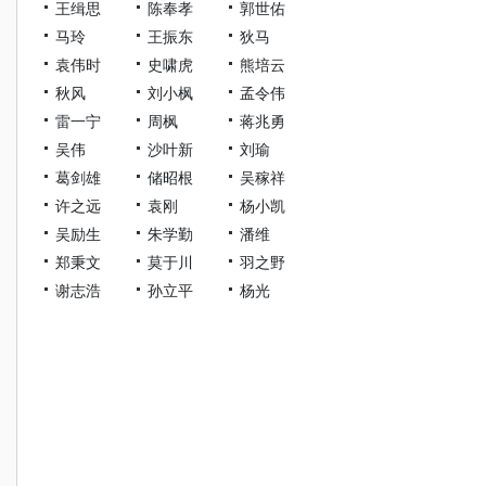
王缉思
陈奉孝
郭世佑
马玲
王振东
狄马
袁伟时
史啸虎
熊培云
秋风
刘小枫
孟令伟
雷一宁
周枫
蒋兆勇
吴伟
沙叶新
刘瑜
葛剑雄
储昭根
吴稼祥
许之远
袁刚
杨小凯
吴励生
朱学勤
潘维
郑秉文
莫于川
羽之野
谢志浩
孙立平
杨光