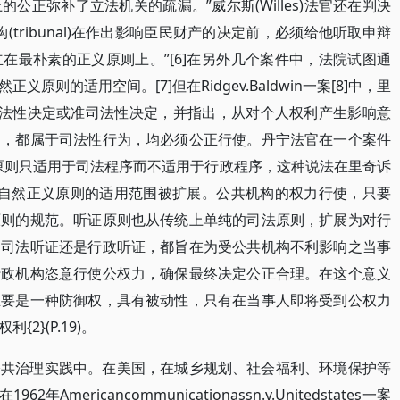
公正弥补了立法机关的疏漏。”威尔斯(Willes)法官还在判决
tribunal)在作出影响臣民财产的决定前，必须给他听取申辩
在最朴素的正义原则上。”[6]在另外几个案件中，法院试图通
则的适用空间。[7]但在Ridgev.Baldwin一案[8]中，里
于司法性决定或准司法性决定，并指出，从对个人权利产生影响意
力，都属于司法性行为，均必须公正行使。丹宁法官在一个案件
原则只适用于司法程序而不适用于行政程序，这种说法在里奇诉
此，自然正义原则的适用范围被扩展。公共机构的权力行使，只要
原则的规范。听证原则也从传统上单纯的司法原则，扩展为对行
是司法听证还是行政听证，都旨在为受公共机构不利影响之当事
行政机构恣意行使公权力，确保最终决定公正合理。在这个意义
主要是一种防御权，具有被动性，只有在当事人即将受到公权力
2}(P.19)。
公共治理实践中。在美国，在城乡规划、社会福利、环境保护等
mericancommunicationassn.v.Unitedstates一案