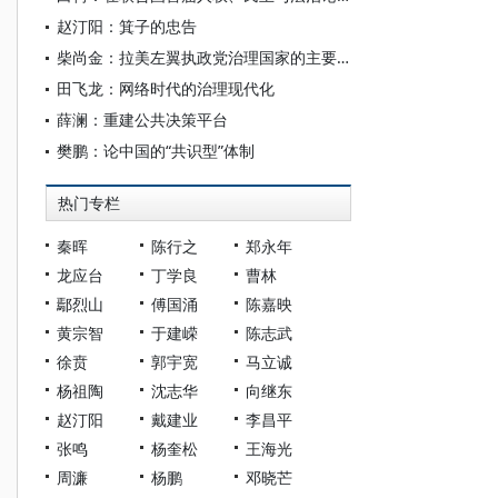
赵汀阳：箕子的忠告
柴尚金：拉美左翼执政党治理国家的主要做法及启示
田飞龙：网络时代的治理现代化
薛澜：重建公共决策平台
樊鹏：论中国的“共识型”体制
热门专栏
秦晖
陈行之
郑永年
龙应台
丁学良
曹林
鄢烈山
傅国涌
陈嘉映
黄宗智
于建嵘
陈志武
徐贲
郭宇宽
马立诚
杨祖陶
沈志华
向继东
赵汀阳
戴建业
李昌平
张鸣
杨奎松
王海光
周濂
杨鹏
邓晓芒