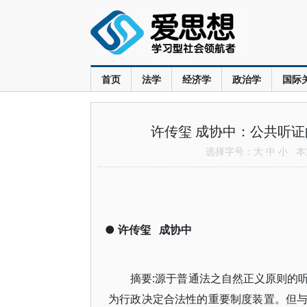
首页
法学
经济学
政治学
国际
许传玺 成协中：公共听
选择字号：
大
中
小
本文
●
许传玺
成协中
摘要:源于普通法之自然正义原则的
为行政决定合法性的重要制度装置。但