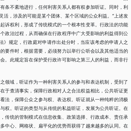
务有条不紊地进行，任何利害关系人都有权参加听证。同时，利
常灵活，涉及的可能是某个团体、某个区域的公众利益。“上述发
和起诉权利，形成了传统模式的一个根本性变革。行政法的功能
一个政治过程，从而确保在行政程序中广大受影响的利益得到公
行政程序法》规定，行政庭对申请作出处分时，当应该考虑的申请人之
等的要件时，根据需要，必须努力以举行公听会以及其他适当的
机会。此规定旨在保护受行政许可影响之第三人的利益，而非行
人之领域，听证作为一种利害关系人的参与和表达机制，受到了
要在于查清事实，保障行政相对人之合法权益相比，公共听证更
和看法，保障公众之参与权、表达权。听证就从一种纯粹的消极
参与权。听证的类型与从传统的私益听证，发展为公共听证。在
剧，传统的管制模式在信息收集、政策选择、行政成本、责任承
其多中心、网格状、扁平化的优势而获得了越来越多的认同。在