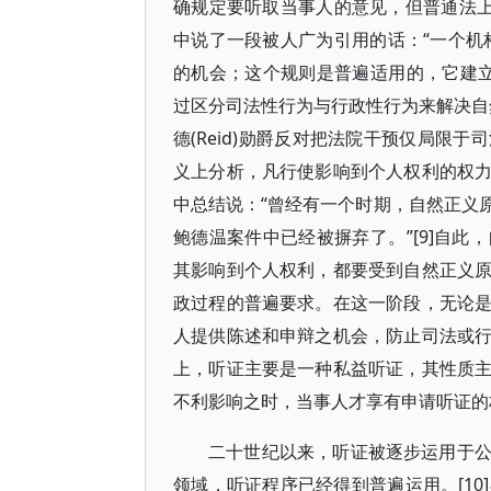
确规定要听取当事人的意见，但普通法上的
中说了一段被人广为引用的话：“一个机构(
的机会；这个规则是普遍适用的，它建立
过区分司法性行为与行政性行为来解决自然正义原
德(Reid)勋爵反对把法院干预仅局限
义上分析，凡行使影响到个人权利的权
中总结说：“曾经有一个时期，自然正义
鲍德温案件中已经被摒弃了。”[9]自
其影响到个人权利，都要受到自然正义
政过程的普遍要求。在这一阶段，无论
人提供陈述和申辩之机会，防止司法或
上，听证主要是一种私益听证，其性质
不利影响之时，当事人才享有申请听证的权利{
二十世纪以来，听证被逐步运用于
领域，听证程序已经得到普遍运用。[10]在1962年A