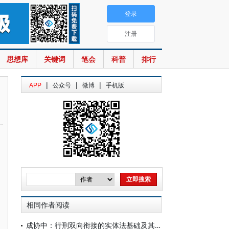
登录
注册
思想库
关键词
笔会
科普
排行
|
|
|
APP
公众号
微博
手机版
相同作者阅读
成协中：行刑双向衔接的实体法基础及其程序展开