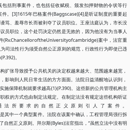
既包括刑事案件，也包括征收赋税、颁发扣押财物的令状等行
3]1615年巴格案件(Baggscase)[4]是听证制度的重要起
为谩骂、羞辱市长而被剥夺了议员职位。王座法庭认为，市长没
夺议员职位，这个处罚决定仍然是无效的，因为他没有为当事人
ancelloroftheUniversityofcambridge)案中，法官重
院认为司法性行为须受自然公正原则的规范，行政性行为即使已违
.392)。
机构扩张导致授予公共机关的决定权越来越大、范围越来越宽，
制，影响到人民日常生活的方方面面。法院日益清醒地认识到，
保障机制就要求越高{1}(P.390)。这些新的公共管理机构主
使职权的方式也由制定法规定。在制定法没有规定这些机构听证
通法所要求的自然正义原则引人了案件。
ofworks案是其中一个典型案件。法院在该案中确认，工程管理局强行拆
自然正义原则。拜尔斯(Byles)法官指出，“虽然立法中没有明