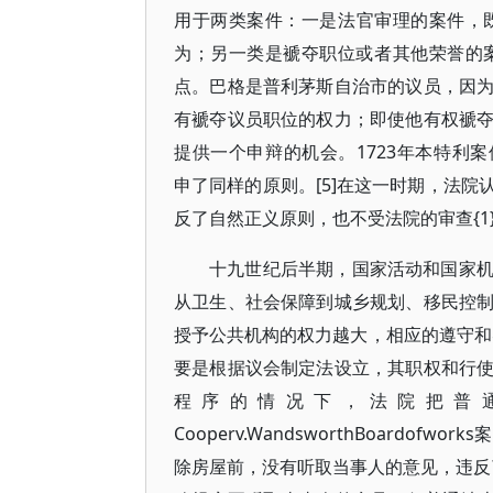
用于两类案件：一是法官审理的案件，
为；另一类是褫夺职位或者其他荣誉的案件。[
点。巴格是普利茅斯自治市的议员，因
有褫夺议员职位的权力；即使他有权褫
提供一个申辩的机会。1723年本特利案件(Rv.Ch
申了同样的原则。[5]在这一时期，法
反了自然正义原则，也不受法院的审查{1}(P
十九世纪后半期，国家活动和国家
从卫生、社会保障到城乡规划、移民控
授予公共机构的权力越大，相应的遵守和实施
要是根据议会制定法设立，其职权和行
程序的情况下，法院把普
Cooperv.WandsworthBoard
除房屋前，没有听取当事人的意见，违反了