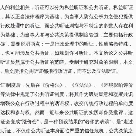
数人的利益相关，听证可以分为私益听证和公共听证。私益听证
证，其以正当法律程序为基础，为当事人防范公权力之侵犯提供
、行政处理中的听证。而公共听证则指与不特定的多数人存在利
论为基础，为当事人参与公共决策提供制度管道，主要包括行政
此界定，需要说明两点：一是行政处理中的听证，性质略微特殊，
证，也可能涉及公共听证，如规划许可听证。本文所论之公共听
法听证显然属于公共听证的范畴。受制于研究对象的限制，本文
，后文所指公共听证都指行政听证，而不涉及立法听证。
入听证制度后，先后在《价格法》、《立法法》、《环境影响评价
》等法律中规定了公共听证制度，将其作为吸纳民意和凝聚共识
在增强公众在行政过程中的话语权，改变传统行政过程的单向度
表达权和参与权。然而，近年来公共听证的实践却备受批评，这
会变成“涨价会”，是一种预设结果的“奢侈的表演”，是“走过
此听证，不仅使公共听证本身面临严重的信任危机，公共决策之