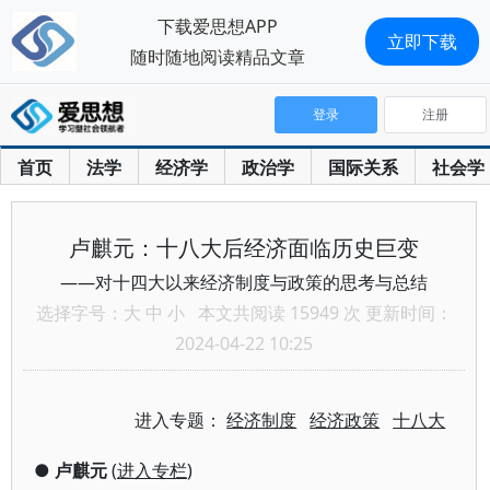
下载爱思想APP
立即下载
随时随地阅读精品文章
登录
注册
首页
法学
经济学
政治学
国际关系
社会学
卢麒元：十八大后经济面临历史巨变
——对十四大以来经济制度与政策的思考与总结
选择字号：
大
中
小
本文共阅读 15949 次 更新时间：
2024-04-22 10:25
进入专题：
经济制度
经济政策
十八大
●
卢麒元
(
进入专栏
)