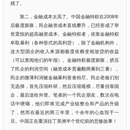
残了。
第二，金融成本太高了。中国金融特权在2008年
后极度膨胀，民企融资成本直线攀升，已经形成了举
世震惊的超高融资成本。金融特权者，依靠金融特权
牟取暴利（各种形式的高利贷），除了金融机构外，
连大型国企的收入来源都极度依赖变相放贷的收益
（可以查阅他们的年报）。金融特权极度膨胀，挤压
了民企的利润空间（融资成本普遍翻两番到三番），
民企的微薄利润被金融暴利蚕食殆尽。民企老板们别
无选择，首先压缩科研，然后压缩规模，尽量挂靠国
企，最后送给外资。笔者的一个民企朋友，数次在电
话中哽咽，他们即将完成产业链整合和产品的升级
了，然而在最近的两三年里，十余年的心血毁于一
旦。中国正在重演拉丁美洲半个世纪前的悲惨故事！