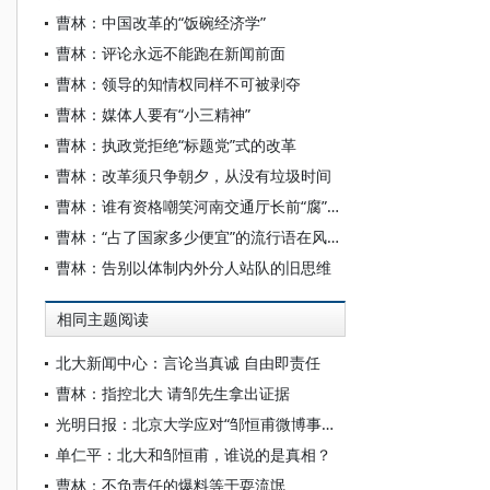
曹林：中国改革的“饭碗经济学”
曹林：评论永远不能跑在新闻前面
曹林：领导的知情权同样不可被剥夺
曹林：媒体人要有“小三精神”
曹林：执政党拒绝“标题党”式的改革
曹林：改革须只争朝夕，从没有垃圾时间
曹林：谁有资格嘲笑河南交通厅长前“腐”后继
曹林：“占了国家多少便宜”的流行语在风中飘荡
曹林：告别以体制内外分人站队的旧思维
相同主题阅读
北大新闻中心：言论当真诚 自由即责任
曹林：指控北大 请邹先生拿出证据
光明日报：北京大学应对“邹恒甫微博事件” 情况若实不姑息
单仁平：北大和邹恒甫，谁说的是真相？
曹林：不负责任的爆料等于耍流氓