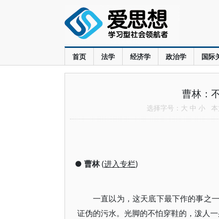
首页
法学
经济学
政治学
国际
曹林：
选择字号：
大
中
小
本文
●
曹林
(
进入专栏
)
一直以为，这天底下最下作的事之
证伪的污水。光脚的不怕穿鞋的，泼人一