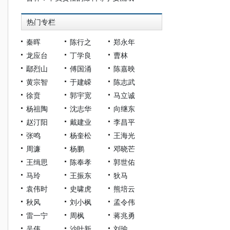
热门专栏
秦晖
陈行之
郑永年
龙应台
丁学良
曹林
鄢烈山
傅国涌
陈嘉映
黄宗智
于建嵘
陈志武
徐贲
郭宇宽
马立诚
杨祖陶
沈志华
向继东
赵汀阳
戴建业
李昌平
张鸣
杨奎松
王海光
周濂
杨鹏
邓晓芒
王缉思
陈奉孝
郭世佑
马玲
王振东
狄马
袁伟时
史啸虎
熊培云
秋风
刘小枫
孟令伟
雷一宁
周枫
蒋兆勇
吴伟
沙叶新
刘瑜