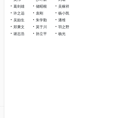
葛剑雄
储昭根
吴稼祥
许之远
袁刚
杨小凯
吴励生
朱学勤
潘维
郑秉文
莫于川
羽之野
谢志浩
孙立平
杨光