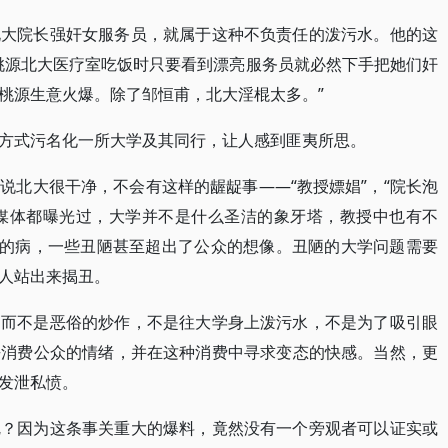
北大院长强奸女服务员，就属于这种不负责任的泼污水。他的这
桃源北大医疗室吃饭时只要看到漂亮服务员就必然下手把她们奸
桃源生意火爆。除了邹恒甫，北大淫棍太多。”
方式污名化一所大学及其同行，让人感到匪夷所思。
说北大很干净，不会有这样的龌龊事——“教授嫖娼”，“院长泡
事媒体都曝光过，大学并不是什么圣洁的象牙塔，教授中也有不
样的病，一些丑陋甚至超出了公众的想像。丑陋的大学问题需要
人站出来揭丑。
，而不是恶俗的炒作，不是往大学身上泼污水，不是为了吸引眼
去消费公众的情绪，并在这种消费中寻求变态的快感。当然，更
发泄私愤。
呢？因为这条事关重大的爆料，竟然没有一个旁观者可以证实或