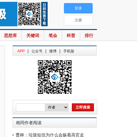
登录
注册
思想库
关键词
笔会
科普
排行
|
|
|
APP
公众号
微博
手机版
相同作者阅读
曹林：垃圾短信为什么会躲着高官走