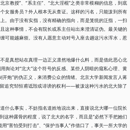
“北京教授”、“系主任”、“北大淫棍”之类非常模糊的信息，到底
一个女服务员？外人根本无从查证。这样的污名，只能泼到所有
牌上。由于没有实指，没有精确的指向，而是笼统的泛指，一扫
而且这种事情，不会有院长或系主任站出来澄清证伪。最关键的
纠缠可能越麻烦。没有人愿意主动对号入座去趟这污水浑水，惹
并不是真想站在真理一边正义凛然地爆什么料，而是借此恶心北
用舆论对“北大”这个符号的反感、某些人阴暗的窥私心理、黄
制开炮”的伪正义，来消费公众的情绪。北京大学新闻发言人蒋
保留追究邹恒甫诋毁或诽谤的权利——被泼这种污水的北大除了
知道什么事实，不妨指名道姓地说出来，直接说北大哪一位院长
到这种露骨的程度，说了北大的名字，而且是“必然下手把她们
用“害怕受到打击”、“保护当事人”作借口了，事关一所大学的