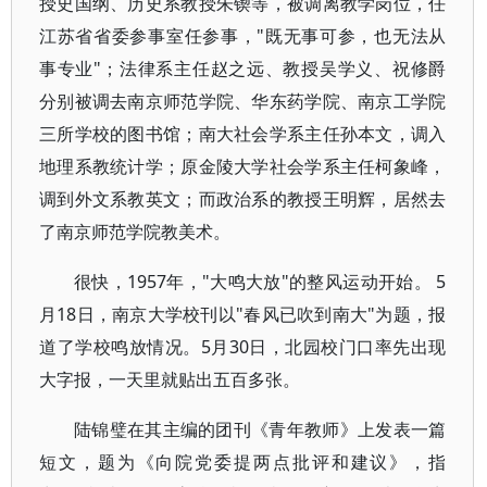
授史国纲、历史系教授朱锲等，被调离教学岗位，任
江苏省省委参事室任参事，"既无事可参，也无法从
事专业"；法律系主任赵之远、教授吴学义、祝修爵
分别被调去南京师范学院、华东药学院、南京工学院
三所学校的图书馆；南大社会学系主任孙本文，调入
地理系教统计学；原金陵大学社会学系主任柯象峰，
调到外文系教英文；而政治系的教授王明辉，居然去
了南京师范学院教美术。
很快，1957年，"大鸣大放"的整风运动开始。 5
月18日，南京大学校刊以"春风已吹到南大"为题，报
道了学校鸣放情况。5月30日，北园校门口率先出现
大字报，一天里就贴出五百多张。
陆锦璧在其主编的团刊《青年教师》上发表一篇
短文，题为《向院党委提两点批评和建议》，指