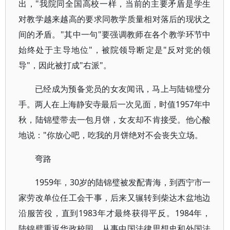
出，"我院同全国高校一样，当前的主要矛盾是学生
对教学越来越高的要求同教学质量相对落后的现状之
间的矛盾。"其中一句"要强调教师在各个教学环节中
始终处于主导地位"，被院领导断定是"反对党的领
导"，因此被打成"右派"。
已经成为预备党员的女友闻讯，马上与陆锦璧分
手。两人在上海静安寺最后一次见面，时值1957年中
秋，陆锦璧带去一包月饼，女友却不肯接受。他心酸
地说："你放心吧，吃我的月饼绝对不会丧失立场。
弯路
1959年，30岁的陆锦璧被发配青海，到西宁市一
家劳改单位任工会干事，后来又辗转到柴达木盆地边
沿服苦役，直到1983年才最终获得平反。1984年，
陆锦璧重返华政校园，从事中国法律思想史和外国法