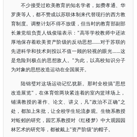
不少接受过欧美教育的知名学者，如费孝通、华
罗庚等人，都不赞成以苏联体制来代替现行的西方教
育制度。调整计划不得不放缓，但当时的教育部副部
长兼党组负责人钱俊瑞表示："高等学校教师中还浓
厚地保存着欧美资产阶级的反动思想……对于苏联的
先进科学和技术则投以不值一顾的轻视的眼光……这
是危险到极点的思想敌人。"为此，以高校知识分子
为对象的思想改造运动在全国展开。
陆锦璧对这场运动记忆犹新。那时全校搞"思想
改造展览"，在体育馆两块紧连着的室内篮球场上，
铺满教授的著作、论文、讲义，凡"政治不正确"之
处，都加上朱批，让全校学生轮流参观。生物系教授
对蚯蚓的研究，园艺系教授对《红楼梦》中大观园园
林艺术的研究等，都被戴上"资产阶级"的帽子。