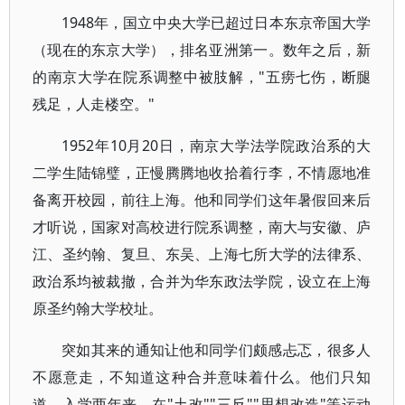
1948年，国立中央大学已超过日本东京帝国大学
（现在的东京大学），排名亚洲第一。数年之后，新
的南京大学在院系调整中被肢解，"五痨七伤，断腿
残足，人走楼空。"
1952年10月20日，南京大学法学院政治系的大
二学生陆锦璧，正慢腾腾地收拾着行李，不情愿地准
备离开校园，前往上海。他和同学们这年暑假回来后
才听说，国家对高校进行院系调整，南大与安徽、庐
江、圣约翰、复旦、东吴、上海七所大学的法律系、
政治系均被裁撤，合并为华东政法学院，设立在上海
原圣约翰大学校址。
突如其来的通知让他和同学们颇感忐忑，很多人
不愿意走，不知道这种合并意味着什么。他们只知
道，入学两年来，在"土改""三反""思想改造"等运动