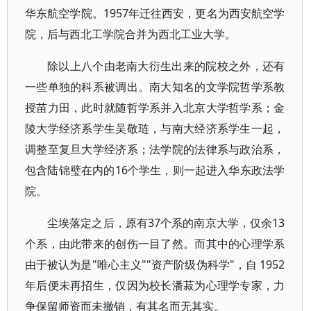
华东航空学院。1957年迁往西安，更名为西安航空学
院，后与西北工学院合并为西北工业大学。
除以上八个由老南大衍生出来的院校之外，还有
一些单独的科系被调出。南大知名的文学院哲学系教
授苗力田，此时就随哲学系并入北京大学哲学系；金
陵大学经济系学生吴敬琏，与南大经济系学生一起，
调整至复旦大学经济系；法学院的法律系与政治系，
包含陆锦璧在内的16个学生，则一起进入华东政法学
院。
尘埃落定之后，原有37个系的南京大学，仅余13
个系，由此带来的创伤一目了然。而其中的心理学系
由于被认为是"唯心主义""资产阶级伪科学"，自 1952
年后便未再招生，仅因为校长潘菽为心理学专家，力
争保留师资而未撤销，有其名而无其实。