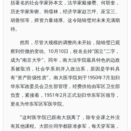
括著名的社会学家孙本文，法学家戴修瓒、何联奎，
历史学家朱锲、韩儒林，经济学家赵兰坪、巫宝三、
胡善恒等，师资力量雄厚。这令陆锦璧对未来充满期
待。
然而，尽管大规模的调整尚未开始，陆锦璧已观
察到些微的变动。10月10日，校名去掉"国立"二字，
成为"南京大学"。同年，南大法学院最具特色的边政
系被取消，社会学系则并入政治系，原因是学科具
有"资产阶级性质"。南大医学院则于1950年7月划归
华东军政委员会卫生部管理，经费供给由军区卫生部
负责，紧接着，1951年2月正式划归华东军区领导，
更名为华东军区军医学院。
"这时医学院已跟南大脱离了，除专业课之外没
有其他课程。大部分同学都获准参军，每天穿军装，