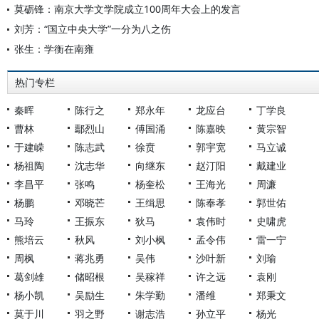
莫砺锋：南京大学文学院成立100周年大会上的发言
刘芳：“国立中央大学”一分为八之伤
张生：学衡在南雍
热门专栏
秦晖
陈行之
郑永年
龙应台
丁学良
曹林
鄢烈山
傅国涌
陈嘉映
黄宗智
于建嵘
陈志武
徐贲
郭宇宽
马立诚
杨祖陶
沈志华
向继东
赵汀阳
戴建业
李昌平
张鸣
杨奎松
王海光
周濂
杨鹏
邓晓芒
王缉思
陈奉孝
郭世佑
马玲
王振东
狄马
袁伟时
史啸虎
熊培云
秋风
刘小枫
孟令伟
雷一宁
周枫
蒋兆勇
吴伟
沙叶新
刘瑜
葛剑雄
储昭根
吴稼祥
许之远
袁刚
杨小凯
吴励生
朱学勤
潘维
郑秉文
莫于川
羽之野
谢志浩
孙立平
杨光