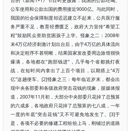
台的《新闻1+1》节目时更披露：我国的公款吃喝、
公车使用和公款出国的费用接近9000亿。与此同时，
我国的社会保障制度却迟迟建立不起来，公共医疗服
务严重不足，教育经费匮乏，政府大力宣传“希望工
程”鼓励民众资助贫困孩子上学。怪象之二：2008年
末4万亿经济刺激计划出台后，由于4万亿的具体流向
和决定程序不甚明晰，结果国家发改委周边旅馆很快
爆满，各地都在“跑部钱进”，几乎每个省都挑灯夜
战，在短时间内拿出了上百个项目，以期搭上“4万
亿”这趟便车。[2]怪象之三：每年临近岁末，都会出
现中央各部委和各级政府突击花钱的现象，据媒体报
道，2007年11月初，大部分中央部委只花掉了总预算
的六成多，各地政府只花掉了总预算的七八成，一年
一度的年底“突击花钱”又不可避免地发生了。[3]于
是，各项不必要的修建工程纷纷上马，刚铺过的道路