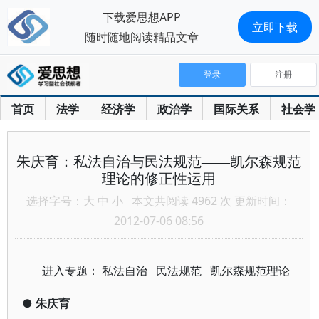
下载爱思想APP
立即下载
随时随地阅读精品文章
登录
注册
首页
法学
经济学
政治学
国际关系
社会学
朱庆育：私法自治与民法规范——凯尔森规范
理论的修正性运用
选择字号：
大
中
小
本文共阅读 4962 次 更新时间：
2012-07-06 08:56
进入专题：
私法自治
民法规范
凯尔森规范理论
●
朱庆育