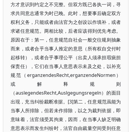
方才意识到约定之不完整。但双方既已各执一词，寻
求共同意志通常为时已晚。此时，想要事后确定双方
权利义务，只能或者由法官为之创设以作填补，或者
求诸任意规范。两相比较，后者应该得到优先考虑。
原因在于：第一，任意规范自社会一般交往规则抽象
而来，或者合乎当事人推定的意思（所有权自交付时
起移转），或者合乎事理公平（出卖人须承担瑕疵担
保责任），它们在当事人意思表示未及之处，以补充
规范（erganzendesRecht,erganzendeNormen）
或解释规则
（auslegendesRecht,Auslgegungsregeln）的面目
出现，充当纠纷裁断准据。[3]第二，任意规范虽能为
当事人所排除，但若未作排除，以之为裁判依据，即
意味着，法官须受其拘束，因而，在当事人缺乏明确
意思表示而发生纠纷时，法官自由裁量空间受到任意