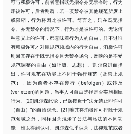
可与积极许可，前者意指既无指令亦无禁令时，行为
即被许可，后者则谓，若一项禁令被其他规范所废止
或限缩，行为将因此被许可。简言之，只在既无指
令、亦无禁令的情况下，行为才是被许可的。无论何
种意义上的许可，都意味着行为人的自由，只不过唯
有积极许可才对应规范领域内的行为自由，消极许可
则因其存在于既无指令且无禁令场合，反映的是不受
规范调整的自由（如呼吸、思想）。凯尔森进而指
出，许可规范在功能上不同于强行规范（及禁止规
范），因为前者不存在遵行（befolgen）或违反
(verletzen)的问题，当事人可自由选择是否实施相应
行为。[20]凯尔森此论，已颇接近于“法无禁止即许可
（自由）”的自治观念。[21]唯其将消极许可排除于规
范领域之外，同样因为混淆了公法与私法的不同功
能，难以得到认可。凯尔森似乎认为，法律规范或者