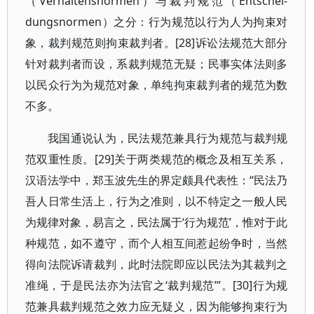
（Verhaltensnormen）与裁判规范（Entschei-
dungsnormen）之分：行为规范以行为人为拘束对
象，裁判规范则拘束裁判者。[28]诉讼法规范大部分
针对裁判者而设，系裁判规范无疑；民事实体法则多
以民众行为为规范对象，单纯拘束裁判者的规范为数
不多。
我国通说认为，民法规范兼具行为规范与裁判规
范双重性质。[29]关于两类规范的概念及相互关系，
汉语法学中，郑玉波先生的界定颇具代表性：“民法乃
吾人日常生活上，行为之准则，以不特定之一般人民
为规律对象，易言之，民法属于‘行为规范’，惟对于此
种规范，如不遵守，而个人相互间惹起纷争时，当然
得向法院诉请裁判，此时法院即应以民法为其裁判之
准绳，于是民法亦为法官之‘裁判规范’”。[30]行为规
范兼具裁判规范之效力应无疑义，因为能够拘束行为