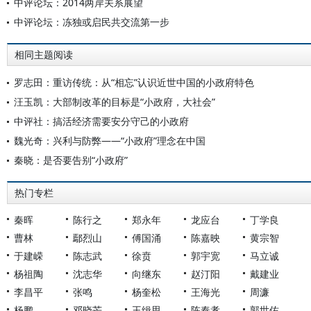
中评论坛：2014两岸关系展望
中评论坛：冻独或启民共交流第一步
相同主题阅读
罗志田：重访传统：从“相忘”认识近世中国的小政府特色
汪玉凯：大部制改革的目标是“小政府，大社会”
中评社：搞活经济需要安分守己的小政府
魏光奇：兴利与防弊——“小政府”理念在中国
秦晓：是否要告别“小政府”
热门专栏
秦晖
陈行之
郑永年
龙应台
丁学良
曹林
鄢烈山
傅国涌
陈嘉映
黄宗智
于建嵘
陈志武
徐贲
郭宇宽
马立诚
杨祖陶
沈志华
向继东
赵汀阳
戴建业
李昌平
张鸣
杨奎松
王海光
周濂
杨鹏
邓晓芒
王缉思
陈奉孝
郭世佑