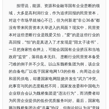
按理说，能源、资源和金融等国有企业垄断的领
域，大多是高利润行业，作为追求回报的民营资本，
对这个市场早就倾心不已，但为何新老“非公36条”都
没有带来民营资本大举进入的局面？现实中，民营资
本对这些垄断行业是既爱又怕，“爱”的是这些行业的
高回报，“怕”的是真进入了才发现是“陪太子读书”，
一旦把身家性命押上，可能会因国有企业挤压和当地
政府“监管”，落得血本无归。 垄断行业民营资本备受
刁难的例子并不少见。以山东魏桥集团为例，该企业
的自备电厂以低于国家电网1/3的价格，向周边企业
和居民供电，却遭国家电网阻挠并发生“武力”冲突。
此事官与民的态度截然不同，国家发改委和中国电力
企业联合会认为魏桥集团是“违法行为”，而消费者却
为民营企业提供的低价优质服务叫好。最后，国家电
网与魏桥集团达成“共赢”协议，但舆论却认为这“意味