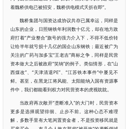
着魏桥供电已被招安，魏桥供电模式夭折在即”。
魏桥集团与国资达成协议共存已属幸运，同样是
山东的企业，日照钢铁年利润数十亿元，却在地方政
府打着“产业整合”旗号的强力介入下，不得不低价转
让给半年就亏损十几亿的国企山东钢铁；最近被广为
关注的广药与加多宝“王老吉”商标之争，同样是民营
资本做大之后被政府“笑纳”的例子。类似情形，在“山
西煤改”、“天津清退PE”、“江苏铁本事件”中屡见不
鲜。甚至，在黑龙江将风能、太阳能纳入国有资源事
件中，我们都能看到权力对民营资本的虎视眈眈。
当政府再次敞开“垄断准入”的大门时，民营资本
更多是选择观望徘徊、止步不前。这种心态不难理
解，多数手里有大笔闲置资金者，不是投资移民就是
买房买金——有几个人敢在那些“被开放”的垄断领域