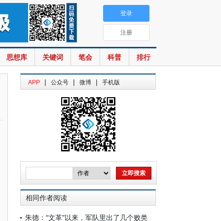
登录
注册
思想库
关键词
笔会
科普
排行
|
|
|
APP
公众号
微博
手机版
相同作者阅读
朱德：“文革”以来，军队里出了几个败类