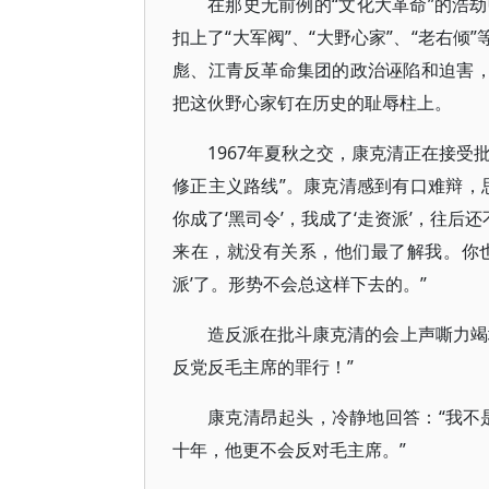
在那史无前例的“文化大革命”的浩
扣上了“大军阀”、“大野心家”、“老右
彪、江青反革命集团的政治诬陷和迫害，
把这伙野心家钉在历史的耻辱柱上。
1967年夏秋之交，康克清正在接受
修正主义路线”。康克清感到有口难辩，
你成了‘黑司令’，我成了‘走资派’，往
来在，就没有关系，他们最了解我。你也不
派’了。形势不会总这样下去的。”
造反派在批斗康克清的会上声嘶力竭
反党反毛主席的罪行！”
康克清昂起头，冷静地回答：“我不
十年，他更不会反对毛主席。”