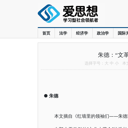
首页
法学
经济学
政治学
国际
朱德：“文
选择字号：
大
中
小
本文共
●
朱德
本文摘自《红墙里的领袖们——朱德