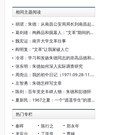
相同主题阅读
胡珺：朱德：从南昌公安局局长到南昌起义的“参谋和向导”
葛剑雄：殉葬品和掘墓人：“文革”期间的中学教师
魏宏运：南开大学文革往事
阎明复：“文革”让我家破人亡
冷溶：学习和发扬朱德同志的崇高品德和精神风范
张东明：朱德如何深入实际调查研究
周尧云：我的初中日记（1971.09.28-11.25）
左智勇：朱德怎样写文章
陈剑：百年党史丰碑人物：朱德和彭德怀
夏新民：1967之夏：一个“逍遥学生”的渡江前后
热门专栏
秦晖
陈行之
郑永年
龙应台
丁学良
曹林