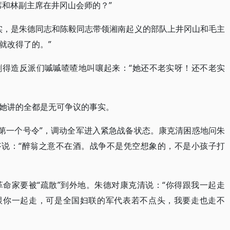
席和林副主席在井冈山会师的？”
实，是朱德同志和陈毅同志带领湘南起义的部队上井冈山和毛主
就改得了的。”
刺得造反派们嘁嘁喳喳地叫嚷起来：“她还不老实呀！还不老实
她讲的全都是无可争议的事实。
的“第一个号令”，调动全军进入紧急战备状态。康克清困惑地问朱
答说：“醉翁之意不在酒。战争不是凭空想象的，不是小孩子打
命家要被“疏散”到外地。朱德对康克清说：“你得跟我一起走
该跟你一起走，可是全国妇联的军代表若不点头，我要走也走不