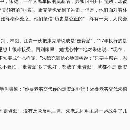
劫中，朱德，一个人民军队的奠基者，共和国的开国元勋，却被
倾”等莫须有的“罪名”。康克清也受到了冲击。但是，他们面对着林
始终泰然处之。他们坚信“历史是公正的”，终有一天，人民会
批判，林彪、江青一伙把康克清说成是“走资派”，“17年执行的是
思想上很难接受。回到家里，她忧心忡忡地对朱德说：“现在，
后还不知要成什么样呢。”朱德充满信心地回答说：“只要主席在，恩
要怕，‘走资派’多了也好，都成了‘走资派’，就都不是‘走资
地叫嚷道：“你要老实交代你的走资派罪行！还要老实交代朱德
是‘走资派’，没有反党反毛主席。朱老总同毛主席一起战斗了几