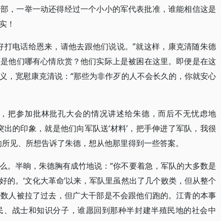
干部，一举一动还得经过一个小小的军代表批准，谁能相信这是
实！
好打电话给恩来，请他去跟他们说说。”就这样，康克清随朱德
可是他们哪有心情欣赏？他们实际上是被困在这里。即便是在这
义，宽慰康克清说：“那些为非作歹的人不会长久的，你就安心
家中，把参加批林批孔大会的情况讲述给朱德，而后不无忧虑地
突出的印象，就是他们向军队送‘材料’，把手伸进了军队，我很
的所见、所想告诉了朱德，想从他那里得到一些答案。
么。半晌，朱德胸有成竹地说：“你不要着急，军队的大多数是
好的。‘文化大革命’以来，军队里虽然出了几个败类，但从整个
少数人被拉了过去，但广大干部是不会跟他们跑的。江青的本事
民、战士和知识分子，谁愿回到那种半封建半殖民地的社会中