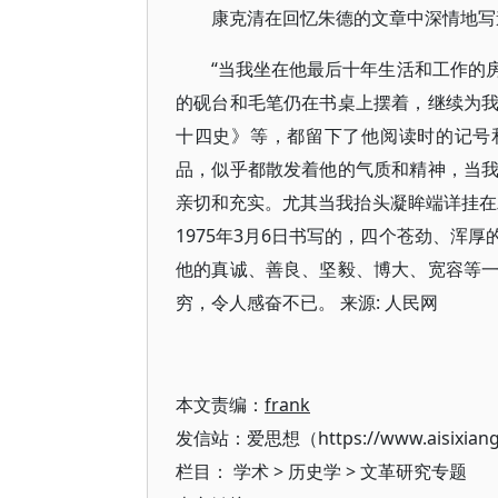
康克清在回忆朱德的文章中深情地写
“当我坐在他最后十年生活和工作的
的砚台和毛笔仍在书桌上摆着，继续为
十四史》等，都留下了他阅读时的记号
品，似乎都散发着他的气质和精神，当
亲切和充实。尤其当我抬头凝眸端详挂在
1975年3月6日书写的，四个苍劲、浑
他的真诚、善良、坚毅、博大、宽容等
穷，令人感奋不已。 来源: 人民网
本文责编：
frank
发信站：爱思想（https://www.aisixian
栏目：
学术
>
历史学
>
文革研究专题