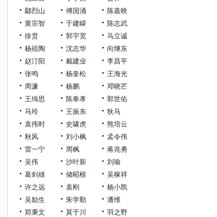
鄢烈山
傅国涌
陈嘉映
黄宗智
于建嵘
陈志武
徐贲
郭宇宽
马立诚
杨祖陶
沈志华
向继东
赵汀阳
戴建业
李昌平
张鸣
杨奎松
王海光
周濂
杨鹏
邓晓芒
王缉思
陈奉孝
郭世佑
马玲
王振东
狄马
袁伟时
史啸虎
熊培云
秋风
刘小枫
孟令伟
雷一宁
周枫
蒋兆勇
吴伟
沙叶新
刘瑜
葛剑雄
储昭根
吴稼祥
许之远
袁刚
杨小凯
吴励生
朱学勤
潘维
郑秉文
莫于川
羽之野