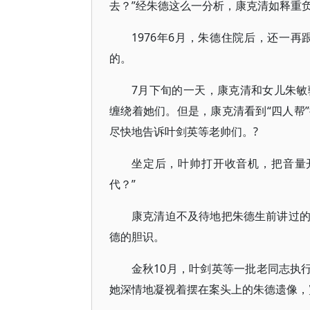
去？”经朱德这么一分析，康克清如释重
1976年6月，朱德住院后，还一
的。
7月下旬的一天，康克清和女儿朱
缠绕着她们。但是，康克清看到“四人帮
尽快地告诉叶剑英等老帅们。?
坐定后，叶帅打开收音机，把音量
代？”
康克清迫不及待地把朱德生前讲过
德的胆识。
金秋10月，叶剑英等一批老同志执
她深情地凝视着摆在案头上的朱德遗像，