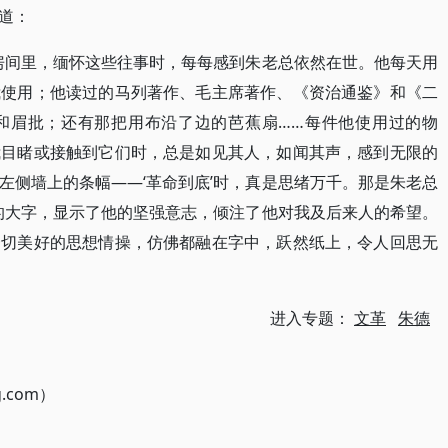
道：
房间里，缅怀这些往事时，每每感到朱老总依然在世。他每天用
我使用；他读过的马列著作、毛主席著作、《资治通鉴》和《二
和眉批；还有那把用布沿了边的芭蕉扇……每件他使用过的物
我目睹或接触到它们时，总是如见其人，如闻其声，感到无限的
左侧墙上的条幅——‘革命到底’时，真是思绪万千。那是朱老总
厚的大字，显示了他的坚强意志，倾注了他对我及后来人的希望。
一切美好的思想情操，仿佛都融在字中，跃然纸上，令人回思无
进入专题：
文革
朱德
g.com）