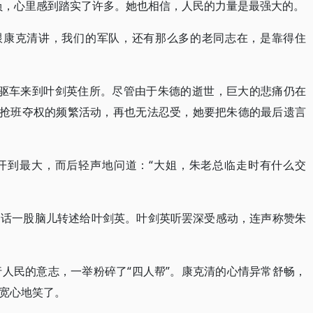
负，心里感到踏实了许多。她也相信，人民的力量是最强大的。
再跟康克清讲，我们的军队，还有那么多的老同志在，是靠得住
敏驱车来到叶剑英住所。尽管由于朱德的逝世，巨大的悲痛仍在
”抢班夺权的频繁活动，再也无法忍受，她要把朱德的最后遗言
开到最大，而后轻声地问道：“大姐，朱老总临走时有什么交
的话一股脑儿转述给叶剑英。叶剑英听罢深受感动，连声称赞朱
行人民的意志，一举粉碎了“四人帮”。康克清的心情异常舒畅，
宽心地笑了。