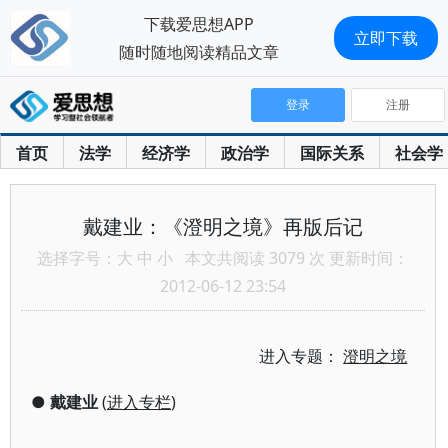
下载爱思想APP
立即下载
随时随地阅读精品文章
登录
注册
首页
法学
经济学
政治学
国际关系
社会学
戴建业：《澄明之境》再版后记
选择字号：
大
中
小
本文共阅读 3079 次 更新时间：
2012-06-12 23:54
进入专题：
澄明之境
●
戴建业
(
进入专栏
)