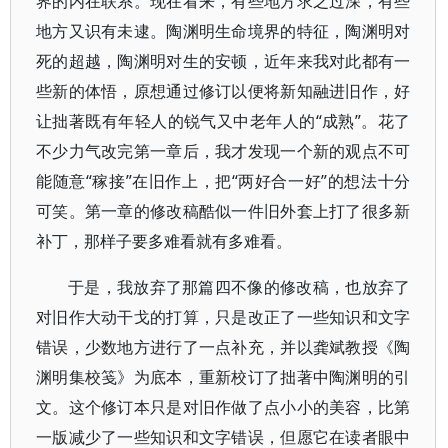
界的内在联系。现在看来，有些地方求之过深，有些
地方又识有未逮。陶渊明生命境界的特征，陶渊明对
死的超越，陶渊明对生的安顿，近年来我对此都有一
些新的体悟，原想通过修订以便将新知融进旧作，好
让拙著既有年轻人的锐气又中老年人的“成熟”。花了
不少力气改完第一章后，我才发现一个新的观点不可
能随意“稼接”在旧作上，把“两好合一好”的想法十分
可笑。第一章的修改稿酷似一件旧外套上打了很多新
补丁，那样子要多难看就有多难看。
于是，我放弃了那篇四不像的修改稿，也放弃了
对旧作大动干戈的打算，只是改正了一些知识和文字
错误，少数地方进行了一点补充，并以龚斌教授《陶
渊明集校笺》为底本，重新校订了拙著中陶渊明的引
文。这个修订本只是对旧作做了点小小的美容，比第
一版减少了一些知识和文字错误，但愿它在读者眼中