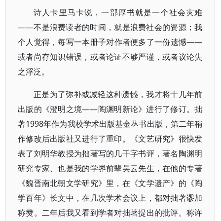
诗人卡里马卡说，一部厚书就是一个社会灾难
——不是浪费读者的时间，就是浪费社会的资源；我
个人觉得，每写一本册子对作者便多了一份遗憾——
或者尚存知识错误，或者论证不够严谨，或者议论失
之浮泛。
正是为了弥补或减轻这种遗憾，我才将十几年前
出版的《澄明之境——陶渊明新论》进行了修订。拙
著1998年作为我校学术出版基金丛书出版，第二年稍
作修改后出版社又进行了重印。《文艺研究》很快发
表了刘明华教授为拙著写的几千字书评，著名陶渊明
研究专家、也是我的学界前辈吴云先生，在他的专著
《魏晋南北朝文学研究》里，在《文学遗产》的《陶
学百年》长文中，在几次学术会议上，都对拙著谬加
称赞。二年后我又看到学者对拙著提出的批评。称许