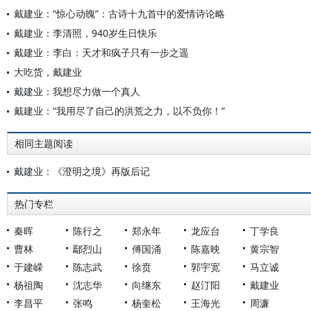
戴建业：“惊心动魄”：古诗十九首中的爱情诗论略
戴建业：李清照，940岁生日快乐
戴建业：李白：天才和疯子只有一步之遥
大吃货，戴建业
戴建业：我想尽力做一个真人
戴建业：“我用尽了自己的洪荒之力，以不负你！”
相同主题阅读
戴建业：《澄明之境》再版后记
热门专栏
秦晖
陈行之
郑永年
龙应台
丁学良
曹林
鄢烈山
傅国涌
陈嘉映
黄宗智
于建嵘
陈志武
徐贲
郭宇宽
马立诚
杨祖陶
沈志华
向继东
赵汀阳
戴建业
李昌平
张鸣
杨奎松
王海光
周濂