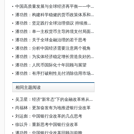
中国高质量发展与全球经济再平衡——中国人民银行行长潘功胜在2026中国发展高层论坛上的主题演讲
潘功胜：构建科学稳健的货币政策体系和覆盖全面的宏观审慎管理体系
潘功胜：坚定践行全球治理倡议 持续推进全球金融治理改革完善
潘功胜：单一主权货币主导跨境支付局面正在改变
潘功胜：关于全球金融治理的若干思考
潘功胜：分析中国经济需要注意两个视角
潘功胜：为实体经济稳定增长营造良好的货币金融环境
潘功胜：人民币国际化十年回顾与展望
潘功胜：有序打破刚性兑付消除信用市场定价扭曲
相同主题阅读
吴卫星：经济“新常态”下的金融改革将从何处着手
尚福林：更加奋发有为地推进银行业改革
刘运彪：中国银行业改革的几点思考
徐以升：重新思考中国银行业改革
潘功胜：中国银行业改革回顾与前瞻