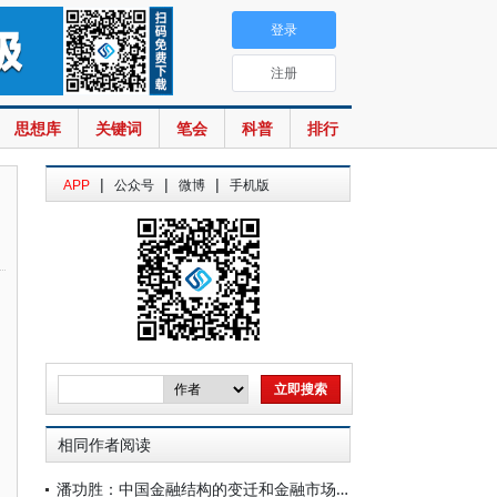
登录
注册
思想库
关键词
笔会
科普
排行
|
|
|
APP
公众号
微博
手机版
相同作者阅读
潘功胜：中国金融结构的变迁和金融市场现代化——在2026陆家嘴论坛上的主题演讲