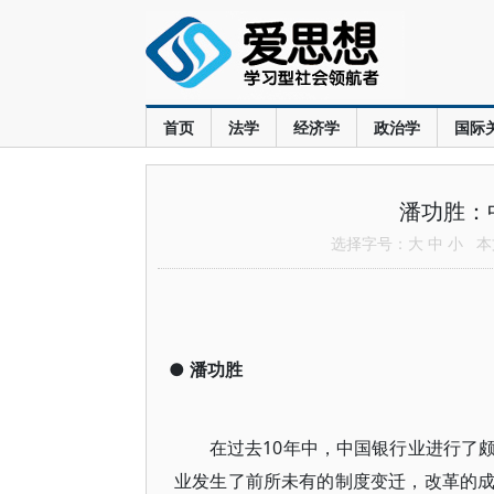
首页
法学
经济学
政治学
国际
潘功胜：
选择字号：
大
中
小
本文
●
潘功胜
在过去10年中，中国银行业进行了
业发生了前所未有的制度变迁，改革的