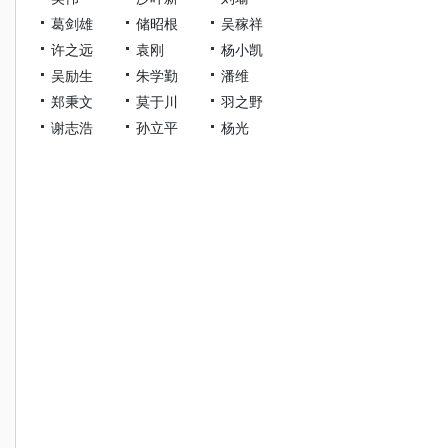
葛剑雄
储昭根
吴稼祥
许之远
袁刚
杨小凯
吴励生
朱学勤
潘维
郑秉文
莫于川
羽之野
谢志浩
孙立平
杨光