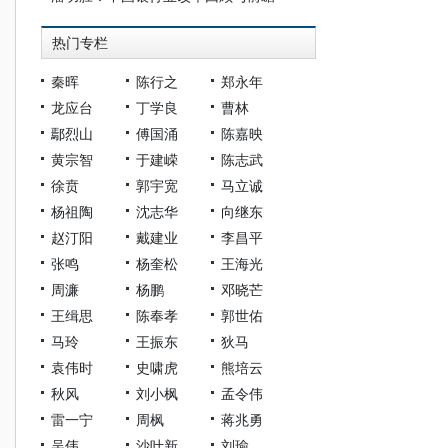
热门专栏
秦晖
陈行之
郑永年
龙应台
丁学良
曹林
鄢烈山
傅国涌
陈嘉映
黄宗智
于建嵘
陈志武
徐贲
郭宇宽
马立诚
杨祖陶
沈志华
向继东
赵汀阳
戴建业
李昌平
张鸣
杨奎松
王海光
周濂
杨鹏
邓晓芒
王缉思
陈奉孝
郭世佑
马玲
王振东
狄马
袁伟时
史啸虎
熊培云
秋风
刘小枫
孟令伟
雷一宁
周枫
蒋兆勇
吴伟
沙叶新
刘瑜