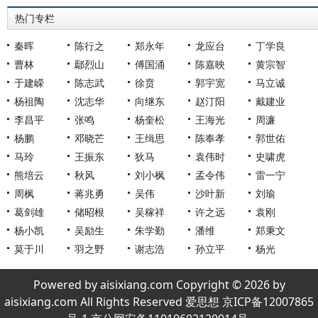
热门专栏
秦晖
陈行之
郑永年
龙应台
丁学良
曹林
鄢烈山
傅国涌
陈嘉映
黄宗智
于建嵘
陈志武
徐贲
郭宇宽
马立诚
杨祖陶
沈志华
向继东
赵汀阳
戴建业
李昌平
张鸣
杨奎松
王海光
周濂
杨鹏
邓晓芒
王缉思
陈奉孝
郭世佑
马玲
王振东
狄马
袁伟时
史啸虎
熊培云
秋风
刘小枫
孟令伟
雷一宁
周枫
蒋兆勇
吴伟
沙叶新
刘瑜
葛剑雄
储昭根
吴稼祥
许之远
袁刚
杨小凯
吴励生
朱学勤
潘维
郑秉文
莫于川
羽之野
谢志浩
孙立平
杨光
Powered by aisixiang.com Copyright © 2026 by
aisixiang.com All Rights Reserved 爱思想 京ICP备12007865