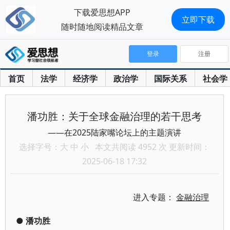
下载爱思想APP
立即下载
随时随地阅读精品文章
登录
注册
首页
法学
经济学
政治学
国际关系
社会学
潘功胜：关于全球金融治理的若干思考
——在2025陆家嘴论坛上的主题演讲
选择字号：
大
中
小
本文共阅读 4952 次 更新时间：
2025-06-18 17:32
进入专题：
金融治理
●
潘功胜