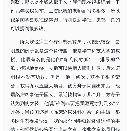
别墅，那么这个钱从哪里来？我们现在很多记者，工
作几年买房买车。工资比我们老师高很多很多，所以
很多同学喜欢往媒体跑，特别是新华社，央视，真的
可以捞到很多钱。
所以我说这三个行业都比较黑，水都比较深。最
明显的例子就是这个肖传国，他是华中科技大学的教
授。他最有名的是他的“肖氏反射弧”——排尿神经
弧，据说他给接上去后可以使病人顺利排尿，后来证
明根本没有功效。但是，他一路吹，获得了很多荣
誉，获得九八五重大项目。被方舟子揭露出来后，他
居然雇凶拿锤子砸人。最近被拘留了几个月，方舟子
认为判的太轻，他说“难到非要把我砸死才判刑么”？
此外，肖传国还是《临床泌尿外科》杂志的主编。很
多医生都要发论文，我的那个同学就经常做这样的事
情：他经常花钱给医生发表文章，这些文章都是用钱