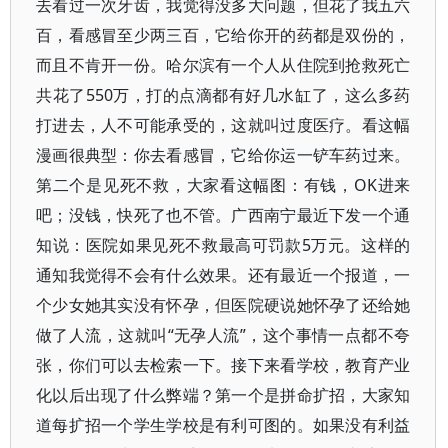
去看过一次牙齿，我觉得没多大问题，但花了我五六
百，看感冒至少两三百，它给你开的药都是双份的，
而且不肯开一份。哈尔滨有一个人从住院到抢救死亡
共花了550万，打的点滴都有好几水缸了，这么多药
打进去，人不可能承受的，这就叫过度医疗。看这幅
漫画很典型：你去看感冒，它给你运一铲车药过来。
第二个是见死不救，大家看这幅图：有钱，OK进来
吧；没钱，快死了也不管。广西南宁最近下发一个通
知说：医院如果见死不救最高可罚款5万元。这样的
通知我觉得不会有什么效果。还有最近一个报道，一
个少女她其实没有怀孕，但医院硬说她怀孕了还给她
做了人流，这就叫“无孕人流”，这个事情一点都不夸
张，你们可以去检索一下。接下来看学校，教育产业
化以后出现了什么弊端？第一个是拼命扩招，大家知
道每扩招一个学生学校是有利可图的。如果没有利益