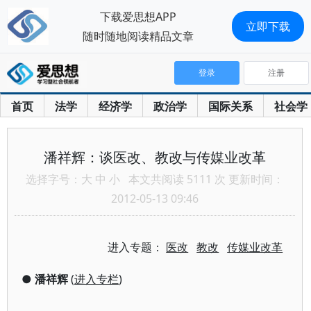
下载爱思想APP
立即下载
随时随地阅读精品文章
登录
注册
首页
法学
经济学
政治学
国际关系
社会学
潘祥辉：谈医改、教改与传媒业改革
选择字号：
大
中
小
本文共阅读 5111 次 更新时间：
2012-05-13 09:46
进入专题：
医改
教改
传媒业改革
●
潘祥辉
(
进入专栏
)