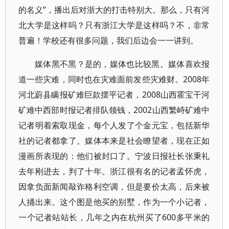
的名义”，播出后对浙大的打击特别大。那么，只有河
北大学是这样吗？只有浙江大学是这样吗？不，非常
普遍！学校还有很多问题，我们后边会一一讲到。
媒体黑不黑？是的，媒体也比较黑。媒体喜欢报
道一些灾难，同时也在灾难面前发些灾难财。2008年
河北蔚县瞒报矿难巨款摆平记者，2008山西霍宝干河
矿难中西部时报记者排队领钱，2002山西繁峙矿难中
记者明着索取现金，每个人发了个金元宝，包括新华
社的记者都拿了。媒体本来是社会瞭望者，现在正如
漫画所表现的：他们被封口了。宁波日报社长张秉礼
去年刚进去，判了十年。浙江很有名的记者孟怀虎，
因拿负面新闻敲诈格利空调，但是要价太高，后来被
人捅出来。这个图是他买的别墅，作为一个小记者，
一个记者站站长，几年之内在杭州买了600多平米的