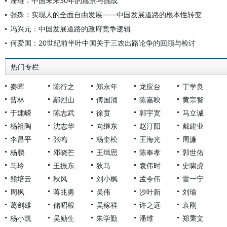
潘维：中国未来30年的愿景与挑战
张殊：实现人的全面自由发展——中国发展道路的根本性转变
冯兴元：中国发展道路的政府竞争逻辑
何爱国：20世纪前半叶中国关于三农出路论争的回顾与检讨
热门专栏
秦晖
陈行之
郑永年
龙应台
丁学良
曹林
鄢烈山
傅国涌
陈嘉映
黄宗智
于建嵘
陈志武
徐贲
郭宇宽
马立诚
杨祖陶
沈志华
向继东
赵汀阳
戴建业
李昌平
张鸣
杨奎松
王海光
周濂
杨鹏
邓晓芒
王缉思
陈奉孝
郭世佑
马玲
王振东
狄马
袁伟时
史啸虎
熊培云
秋风
刘小枫
孟令伟
雷一宁
周枫
蒋兆勇
吴伟
沙叶新
刘瑜
葛剑雄
储昭根
吴稼祥
许之远
袁刚
杨小凯
吴励生
朱学勤
潘维
郑秉文