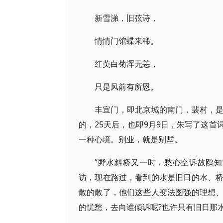
新雪涕，旧弦诗，
情情门馆蝶来稀。
红萸白菊浑无恙，
只是风前有所恩。
丰宜门，即北京城的南门，裴村，是戊
的，25天后，也即9月9日，朱写了这
一种心境。别业，就是别墅。
“野水斜桥又一时，愁心空诉故鸥
访，现在路过，看到的水是旧日的水、
散的散了，他们这些人变法图强的理想
的忧愁，去向谁倾诉呢?也许只有旧日那