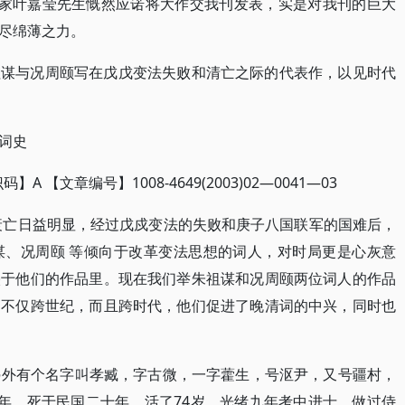
学家叶嘉莹先生慨然应诺将大作交我刊发表，实是对我刊的巨大
尽绵薄之力。
祖谋与况周颐写在戊戊变法失败和清亡之际的代表作，以见时代
词史
A 【文章编号】1008-4649(2003)02—0041—03
的衰亡日益明显，经过戊戍变法的失败和庚子八国联军的国难后，
谋、况周颐 等倾向于改革变法思想的词人，对时局更是心灰意
映于他们的作品里。现在我们举朱祖谋和况周颐两位词人的作品
，不仅跨世纪，而且跨时代，他们促进了晚清词的中兴，同时也
)。朱另外有个名字叫孝臧，字古微，一字藿生，号沤尹，又号疆村，
七年，死于民国二十年，活了74岁。光绪九年考中进士，做过侍