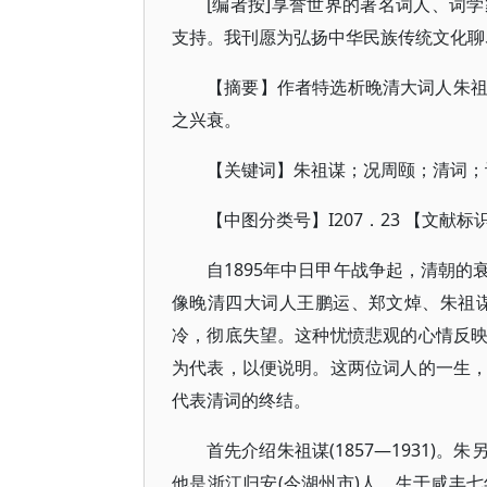
[编者按]享誉世界的著名词人、词
支持。我刊愿为弘扬中华民族传统文化聊
【摘要】作者特选析晚清大词人朱
之兴衰。
【关键词】朱祖谋；况周颐；清词；
【中图分类号】I207．23 【文献标识码】
自1895年中日甲午战争起，清朝
像晚清四大词人王鹏运、郑文焯、朱祖
冷，彻底失望。这种忧愤悲观的心情反
为代表，以便说明。这两位词人的一生
代表清词的终结。
首先介绍朱祖谋(1857—1931
他是浙江归安(今湖州市)人，生于咸丰