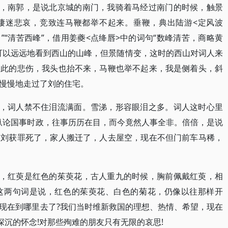
”，南郭，是说北京城的南门，我骑着马经过南门的时候，触景
凄迷悲哀，竞致连马鞭都举不起来。垂鞭，典出陆游<定风波
”“清苦西峰”，借用姜夔<点绛唇>中的词句“数峰清苦，商略黄
可以远远地看到西山的山峰，但景随情变，这时的西山对词人来
如此的悲伤，我头也抬不来，马鞭也举不起来，我是侧着头，斜
慢慢地走过了刘的住宅。
”，词人禁不住泪流满面。雪涕，形容眼泪之多。词人这时心里
纵论国事时政，往事历历在目，而今竟然人事全非。倍倍，是说
，刘获罪死了，家人搬迁了，人去屋空，现在不但门前车马稀，
”，红萸是红色的茱萸花，古人重九的时候，胸前佩戴红萸，相
这两句词是说，红色的茱萸花、白色的菊花，仍像以往那样开
现在到哪里去了?我们当时维新救国的理想、热情、希望，现在
深沉的怀念!对那些殉难的朋友只有无限的哀思!