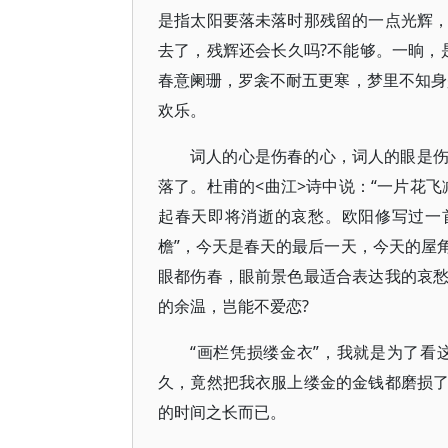
是指太阳要落未落时那残留的一点光辉
去了，残辉还会长久吗?不能够。一晌，
春意阑珊，罗衾不耐五更寒，梦里不知身
欢乐。
词人的心是伤春的心，词人的眼是
落了。杜甫的<曲江>诗中说：“一片花
起春天即将消逝的哀愁。欧阳修写过一
檐”，今天是春天的最后一天，今天的屋
眼都伤春，眼前景色最适合表达我的哀
的余温，岂能不爱恋?
“画栏凭损缕金衣”，我就是为了
久，竟然把我衣服上缕金的金钱都磨损
的时间之长而已。