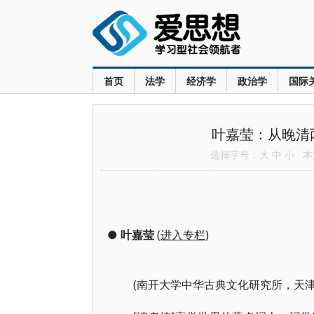
首页
法学
经济学
政治学
国际
叶嘉莹：从晚清
选择字号：
大
中
小
本文
●
叶嘉莹
(
进入专栏
)
(南开大学中华古典文化研究所，天津30