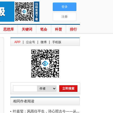
登录
注册
思想库
关键词
笔会
科普
排行
|
|
|
APP
公众号
微博
手机版
相同作者阅读
叶嘉莹：风雨任平生，诗心照古今——从《定风波》（莫听穿林打叶声）看苏东坡的旷达与精神坚守