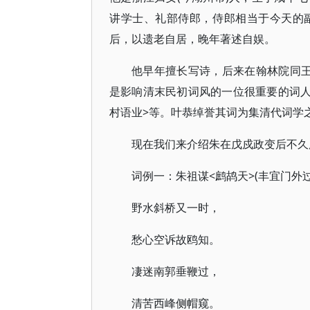
讲学士、礼部侍郎，侍郎相当于今天的
后，以遗老自居，晚年著述自娱。
他早年擅长写诗，后来在翰林院同王
是影响清末民初词风的一位很重要的词人
村语业>等。叶恭绰誉其词为集清代词学
现在我们来介绍朱在戊戍政变后不久
词例一：朱祖谋<鹧鸪天>(丰宜门外
野水斜桥又一时，
愁心空诉故鸥知。
凄迷南郭垂鞭过，
清苦西峰侧帽窥。