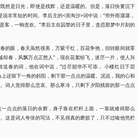
，既然是日光，即使是残辉，还是温暖的。但是，落日快要沉下
是说非常短的时间。李后主的<浪淘沙>词中说：“帘外雨潺潺，
是客，一晌贪欢。”李后主在囚禁的日子里，贪恋那梦中片刻的
伤春的眼，春天虽然很美，万紫千红，百花争艳，但转眼间就零
飞减却春，风飘万点正愁人”，现在花絮纷飞，迷茫一片，使人兴
首送春的词，他在词中说，“过尽韶华不可添， 小楼红日下层
角上还留下一角的斜阳，剩下那一点点的温暖。况说，我的心和
愁。词人觉得那么悲哀、那么寒冷，只剩下夕阳残留的那一点点
看这一点点的落日的余辉，身子靠在栏杆上面，一靠就难得那么
了。这是词人夸张的写法，不见得真的磨损了，只不过喻他凭栏