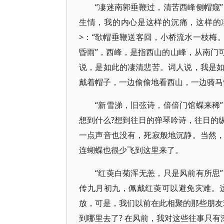
“凄迷南郭垂鞭过，清苦西峰侧帽窥
生情，我的内心是这样的沉痛，这样的
>：“欹帽垂鞭送客回，小桥流水一枝梅。
昏雨”，西峰，是指西山的山峰，从南门
说，是如此的凄清悲苦。词人说，我是
戴着帽子，一边偷偷地看西山，一边骑马
“新雪涕，旧弦诗，倍倍门馆蝶来稀
想到什么?想到往日的弹琴吟诗，往日的
一点声音也没有，死寂般地沉静。当然
连蝴蝶也很少飞到这里来了。
“红萸白菊浑无恙，只是风前有所思
传九月初九，佩戴红萸可以避免灾难。
放，可是，我们以前在此相聚的那些朋友
到哪里去了? 在风前，我对这些往事只有