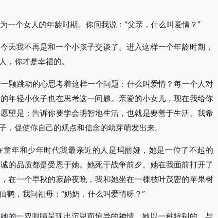
成为一个女人的年龄时期。你问我说：“父亲，什么叫爱情？”
是今天我不再是和一个小孩子交谈了。进入这样一个年龄时期，
人，你才是幸福的。
着一颗跳动的心思考着这样一个问题：什么叫爱情？每一个人对
汉的年轻小伙子也在思考这一问题。亲爱的小女儿，现在我给你
的愿望是：告诉你要学会明智地生活，也就是要善于生活。我希
子，促使你自己的观点和信念的幼芽萌发出来。
在童年和少年时代我最亲近的人是玛丽娅，她是一位了不起的
真诚的品质都是受恩于她。她死于战争前夕。她在我面前打开了
天，在一个早秋的寂静夜晚，我和她坐在一棵枝叶茂密的苹果树
仙鹤，我问祖母：“奶奶，什么叫爱情呀？”
刻她的一双眼睛呈现出沉思而惊异的神情。她以一种特别的、与