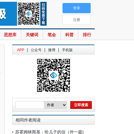
登录
注册
思想库
关键词
笔会
科普
排行
|
|
|
APP
公众号
微博
手机版
相同作者阅读
苏霍姆林斯基：给儿子的信（外一篇)