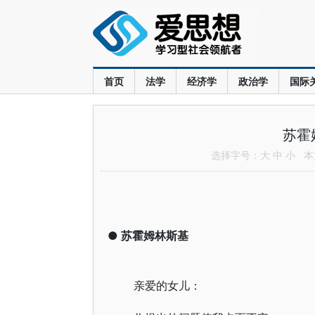
首页
法学
经济学
政治学
国际
苏霍
选择字号：
大
中
小
本文
●
苏霍姆林斯基
亲爱的女儿：