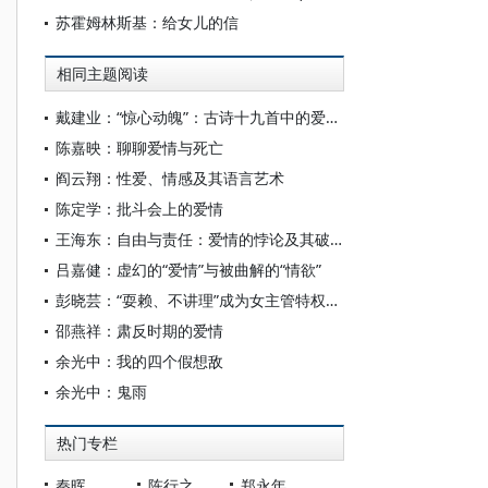
苏霍姆林斯基：给女儿的信
相同主题阅读
戴建业：“惊心动魄”：古诗十九首中的爱情诗论略
陈嘉映：聊聊爱情与死亡
阎云翔：性爱、情感及其语言艺术
陈定学：批斗会上的爱情
王海东：自由与责任：爱情的悖论及其破解之道
吕嘉健：虚幻的“爱情”与被曲解的“情欲”
彭晓芸：“耍赖、不讲理”成为女主管特权是个什么歪理
邵燕祥：肃反时期的爱情
余光中：我的四个假想敌
余光中：鬼雨
热门专栏
秦晖
陈行之
郑永年