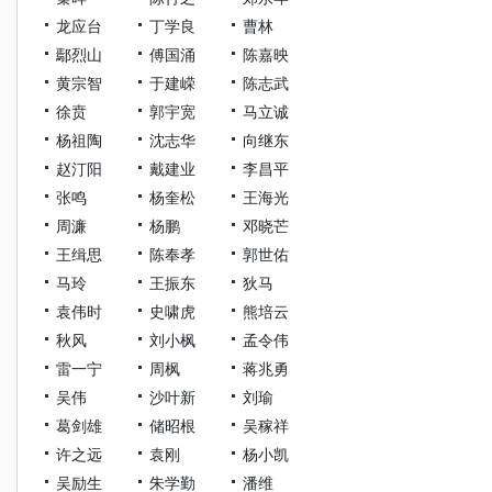
龙应台
丁学良
曹林
鄢烈山
傅国涌
陈嘉映
黄宗智
于建嵘
陈志武
徐贲
郭宇宽
马立诚
杨祖陶
沈志华
向继东
赵汀阳
戴建业
李昌平
张鸣
杨奎松
王海光
周濂
杨鹏
邓晓芒
王缉思
陈奉孝
郭世佑
马玲
王振东
狄马
袁伟时
史啸虎
熊培云
秋风
刘小枫
孟令伟
雷一宁
周枫
蒋兆勇
吴伟
沙叶新
刘瑜
葛剑雄
储昭根
吴稼祥
许之远
袁刚
杨小凯
吴励生
朱学勤
潘维