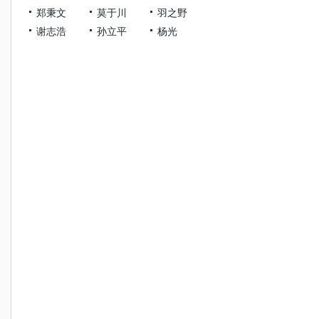
郑秉文
莫于川
羽之野
谢志浩
孙立平
杨光