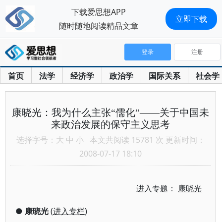
下载爱思想APP
立即下载
随时随地阅读精品文章
登录
注册
首页
法学
经济学
政治学
国际关系
社会学
康晓光：我为什么主张“儒化”——关于中国未
来政治发展的保守主义思考
选择字号：
大
中
小
本文共阅读 15781 次 更新时间：
2008-07-17 18:10
进入专题：
康晓光
●
康晓光
(
进入专栏
)