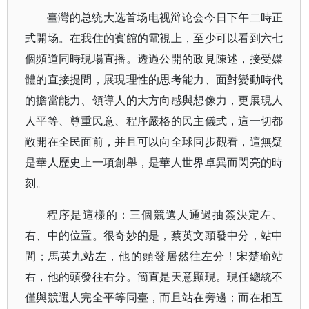
臺灣的总统大选首场电视辩论会今日下午二時正
式開场。在我住的賓館的電視上，至少可以看到六七
個頻道同時現場直播。透過公開的政見陳述，接受媒
體的直接提問，展現理性的思考能力、面對變動時代
的擔當能力、領導人的大方向感與想像力，更展現人
人平等、尊重民意、程序嚴格的民主儀式，這一切都
敞開在全民面前，并且可以向全球同步觀看，這無疑
是華人歷史上一項創舉，是華人世界卓異而閃亮的時
刻。
程序是這樣的：三個競選人通過抽簽決定左、
右、中的位置。很奇妙的是，蔡英文頭發中分，站中
間；馬英九站左，他的頭發居然往左分！宋楚瑜站
右，他的頭發往右分。簡直是天意顯現。現任總統不
僅與競選人完全平等同臺，而且站在旁邊；而在相互