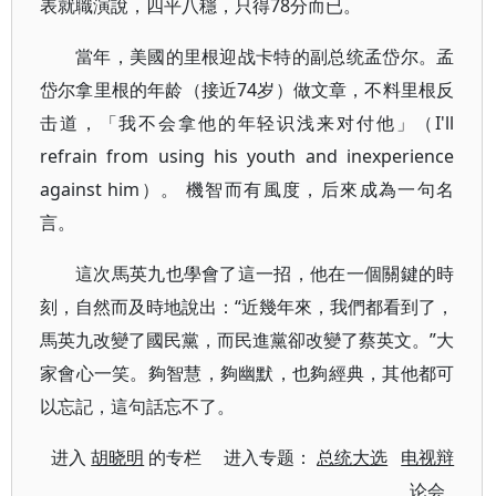
表就職演說，四平八穩，只得78分而已。
當年，美國的里根迎战卡特的副总统孟岱尔。孟
岱尔拿里根的年龄（接近74岁）做文章，不料里根反
击道，「我不会拿他的年轻识浅来对付他」（I'll
refrain from using his youth and inexperience
against him）。 機智而有風度，后來成為一句名
言。
這次馬英九也學會了這一招，他在一個關鍵的時
刻，自然而及時地說出：“近幾年來，我們都看到了，
馬英九改變了國民黨，而民進黨卻改變了蔡英文。”大
家會心一笑。夠智慧，夠幽默，也夠經典，其他都可
以忘記，這句話忘不了。
进入
胡晓明
的专栏 进入专题：
总统大选
电视辩
论会