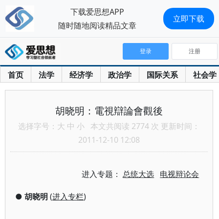
下载爱思想APP
立即下载
随时随地阅读精品文章
登录
注册
首页
法学
经济学
政治学
国际关系
社会学
胡晓明：電視辯論會觀後
选择字号：
大
中
小
本文共阅读 2774 次 更新时间：
2011-12-10 12:08
进入专题：
总统大选
电视辩论会
●
胡晓明
(
进入专栏
)