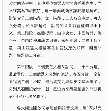
攻防的過程中，其他兩位競選人常常直呼馬先生，而
不稱其為“馬總統”，這一場面就簡直讓我感動莫名。
辯論會分三個階段。第一階段，三人各自申論，每人
八分鐘，如果誰超時，話筒的音量就會被調得小下
來。第二階段，媒體提問，由中央社、中國時報、聯
合報、自由時報和蘋果日報五家分兩輪，共提十個問
題，再由競選人根據事先抽簽決定的順序，回應問
題，每題約二分鐘。
第三階段，三個競選人相互詰問。共十五分鐘。
最后階段，三個競選人分別作總結，各五分鐘。 全部
過程約二個半小時，最后馬英九與蔡英文馀興未了，
分別又召開記者會，就一些沒有來得及細說的問題再
耐心回答記者的提問。
各大頻道開放民眾短信與語音投票，每12秒1元