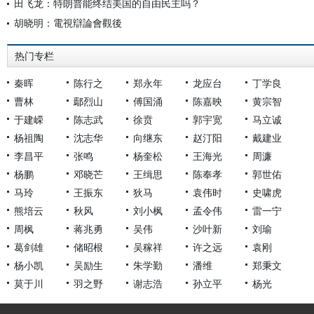
田飞龙：特朗普能终结美国的自由民主吗？
胡晓明：電視辯論會觀後
热门专栏
秦晖
陈行之
郑永年
龙应台
丁学良
曹林
鄢烈山
傅国涌
陈嘉映
黄宗智
于建嵘
陈志武
徐贲
郭宇宽
马立诚
杨祖陶
沈志华
向继东
赵汀阳
戴建业
李昌平
张鸣
杨奎松
王海光
周濂
杨鹏
邓晓芒
王缉思
陈奉孝
郭世佑
马玲
王振东
狄马
袁伟时
史啸虎
熊培云
秋风
刘小枫
孟令伟
雷一宁
周枫
蒋兆勇
吴伟
沙叶新
刘瑜
葛剑雄
储昭根
吴稼祥
许之远
袁刚
杨小凯
吴励生
朱学勤
潘维
郑秉文
莫于川
羽之野
谢志浩
孙立平
杨光