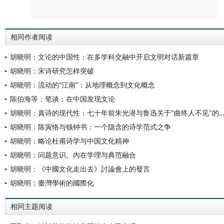
评论
相同作者阅读
胡晓明：文论的中国性：在多学科交融中开启文明对话新篇章
胡晓明：宋诗研究怎样突破
胡晓明：流动的“江南”：从地理概念到文化概念
陈伯海等：笔谈：在中国发现文论
胡晓明：真诗的现代性：七十年前朱光潜与鲁迅关于"曲终人不见"的争论
胡晓明：陈寅恪与钱钟书：一个隐含的诗学范式之争
胡晓明：略论杜甫诗学与中国文化精神
胡晓明：问题意识、內在学理与典范融合
胡晓明：《中國文化走出去》討論會上的發言
胡晓明：臺灣學術的國際化
相同主题阅读