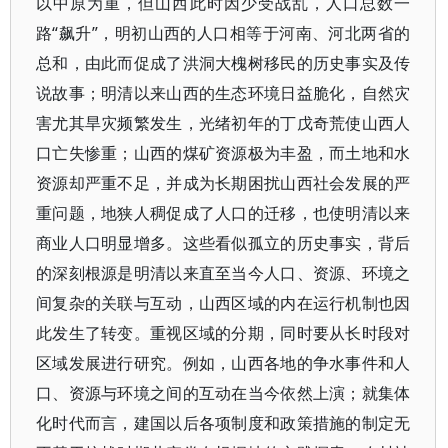
以中原为重，但山西此时因少受战乱，人口总数一
路“飙升”，明初山西的人口相等于河南、河北两省的
总和，由此而促成了洪洞大槐树移民的历史事实及传
说故事；明清以来山西的生态环境日益脆化，自然灾
害尤其旱灾频繁发生，光绪初年的丁戊奇荒使山西人
口亡失惨重；山西的煤矿资源极为丰盈，而土地和水
资源却严重不足，并成为长期困扰山西社会发展的严
重问题，地狭人稠促成了人口的迁移，也使明清以来
商业人口明显增多。这些看似孤立的历史事实，背后
的深刻根源是明清以来直至当今人口、资源、环境之
间复杂的关联与互动，山西区域的内在运行机制也因
此发生了转变。重视区域的分期，同时要从长时段对
区域发展进行研究。例如，山西各地的争水事件和人
口、资源与环境之间的互动在当今依然上演；就集体
化时代而言，建国以后各项制度和政策措施的制定无