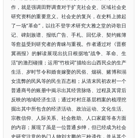
作，就是强调田野调查对于扩充社会史、区域社会史
研究资料的重要意义。社会史的复兴，在史料上掀起
了一场“革命”，以往不登学术研究大雅之堂的诗歌日
记、碑刻族谱、报纸广告、手札、回忆录、契约账簿
等愈益受到研究者的青睐与重视。作者通过对《晋察
冀画报》的解读展现出抗日根据地“战争、革命、生
活”的激烈碰撞；运用“竹枝词”描绘出山西民众的生产
生活、岁时节令和婚丧嫁娶的民俗、烟祸、赌博和溺
女流弊的民风等的民生百态相；从清末民初农村一个
普通商号的账册中揭示出其经营脉络、过程及其背后
反映的地域经济生活；通过对村庄基层档案的梳理挖
掘出其中所包含的经济活动、政治运动、文化生活、
宗教信仰、人际关系、社会救助、人口家庭等各方面
的内容；展现了虽是一位普通乡绅，但已经成为社会
史研究注意的热门人物刘大鹏的三种遗作，并从其个