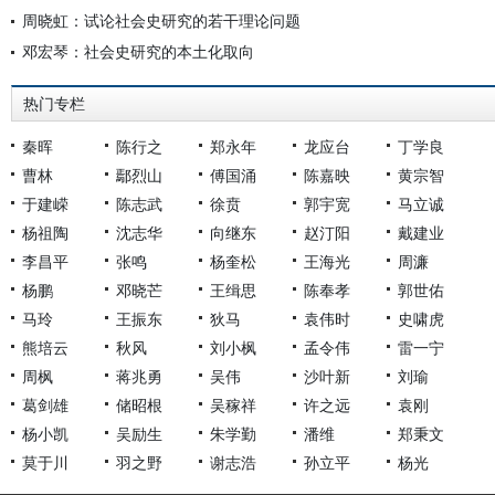
周晓虹：试论社会史研究的若干理论问题
邓宏琴：社会史研究的本土化取向
热门专栏
秦晖
陈行之
郑永年
龙应台
丁学良
曹林
鄢烈山
傅国涌
陈嘉映
黄宗智
于建嵘
陈志武
徐贲
郭宇宽
马立诚
杨祖陶
沈志华
向继东
赵汀阳
戴建业
李昌平
张鸣
杨奎松
王海光
周濂
杨鹏
邓晓芒
王缉思
陈奉孝
郭世佑
马玲
王振东
狄马
袁伟时
史啸虎
熊培云
秋风
刘小枫
孟令伟
雷一宁
周枫
蒋兆勇
吴伟
沙叶新
刘瑜
葛剑雄
储昭根
吴稼祥
许之远
袁刚
杨小凯
吴励生
朱学勤
潘维
郑秉文
莫于川
羽之野
谢志浩
孙立平
杨光