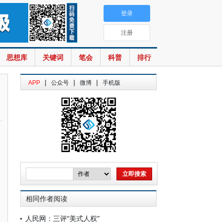
登录
注册
思想库
关键词
笔会
科普
排行
|
|
|
APP
公众号
微博
手机版
相同作者阅读
人民网：三评“美式人权”