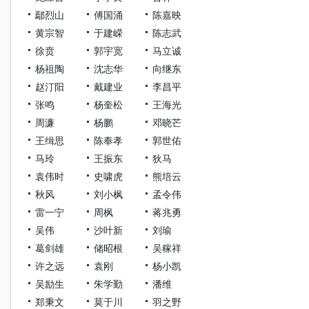
鄢烈山
傅国涌
陈嘉映
黄宗智
于建嵘
陈志武
徐贲
郭宇宽
马立诚
杨祖陶
沈志华
向继东
赵汀阳
戴建业
李昌平
张鸣
杨奎松
王海光
周濂
杨鹏
邓晓芒
王缉思
陈奉孝
郭世佑
马玲
王振东
狄马
袁伟时
史啸虎
熊培云
秋风
刘小枫
孟令伟
雷一宁
周枫
蒋兆勇
吴伟
沙叶新
刘瑜
葛剑雄
储昭根
吴稼祥
许之远
袁刚
杨小凯
吴励生
朱学勤
潘维
郑秉文
莫于川
羽之野