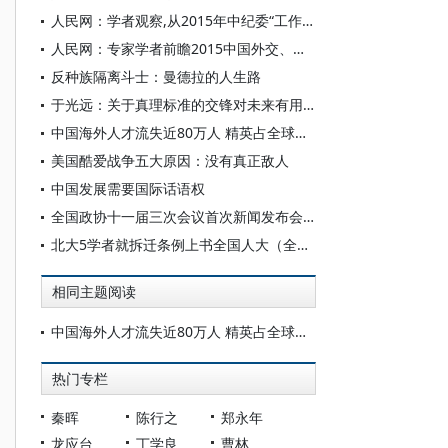
人民网：学者观察,从2015年中纪委“工作清单”看反腐剑指何方？
人民网：专家学者前瞻2015中国外交、经济、依法治国等7看点
反种族隔离斗士：曼德拉的人生路
于光远：关于真理标准的交锋对未来有用、宝贵
中国海外人才流失近80万人 精英占全球第一
美国酷爱战争五大原因：没有真正敌人
中国发展需要国际话语权
全国政协十一届三次会议首次新闻发布会实录
北大5学者就拆迁条例上书全国人大（全文）
相同主题阅读
中国海外人才流失近80万人 精英占全球第一
热门专栏
秦晖
陈行之
郑永年
龙应台
丁学良
曹林