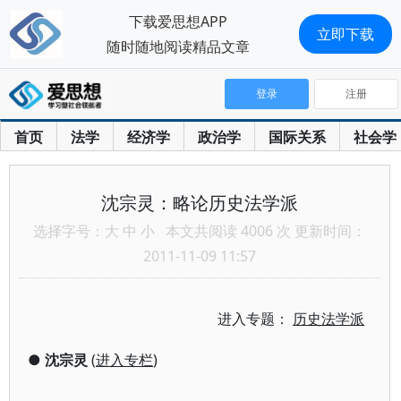
下载爱思想APP
立即下载
随时随地阅读精品文章
登录
注册
首页
法学
经济学
政治学
国际关系
社会学
沈宗灵：略论历史法学派
选择字号：
大
中
小
本文共阅读 4006 次 更新时间：
2011-11-09 11:57
进入专题：
历史法学派
●
沈宗灵
(
进入专栏
)