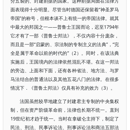
分五裂的、封建割据的国家。这种割据局面在法律方
面表现得十分明显。尽管当时德国还保留着“神圣罗马
帝国”的称号，但根本谈不上有统一的帝国法律。就其
中最大的邦国之一——普鲁士王国而论，迟至1794年
它才有了一部《普鲁士邦法》，不仅内容十分庞杂，
而且是一部“启蒙的、宗法制的专制主义的法典”，“完
全是属于革命以前的时代的”（2）。同时，在该法典
实施后，王国境内的法律依然混乱不堪。在这一邦法
的旁边、上面和下面，还有各种省法、地方法、与罗
马法结合的普通法以及其他五花八门的法律。在很多
情况下．《普鲁土邦法》仅具有补充的效力（3）。
法国虽然较早地建立了封建君主专制的中央集权
制，但在资产阶级革命前，法律也长期不统一。直到
19世纪初才趋于统一。当时在拿破仑主持下，制定了
民法、刑法、民事诉讼法、刑事诉讼法和商法五部法