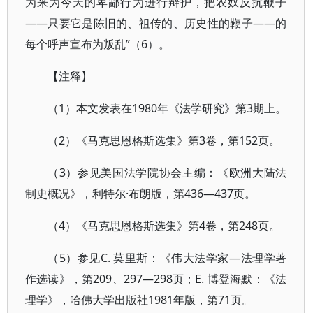
为来为今天的卑鄙行为进行辩护，把农奴反抗鞭子
——只要它是陈旧的、祖传的、历史性的鞭子——的
每个呼声宣布为叛乱”（6）。
【注释】
（1）本文发表在1980年《法学研究》第3期上。
（2）《马克思恩格斯选集》第3卷，第152页。
（3）参见美国法学院协会主编：《欧洲大陆法
制史概况》，利特尔·布朗版，第436—437页。
（4）《马克思恩格斯选集》第4卷，第248页。
（5）参见C. 莫里斯：《伟大法学家—法理学著
作选读》，第209、297—298页；E. 博登海默：《法
理学》，哈佛大学出版社1981年版，第71页。