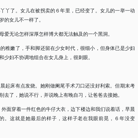
小丫丫了。女儿在被拐卖的６年里，已经变了。女儿的一举一动
岁的女儿不一样了。
母爱无论怎样深厚怎样博大都无法触及的一个黑洞。
样的稚嫩了，手和脚还留在少女时代，很细小，但身体已是少妇
和少妇不协调地组合在女儿身上，很刺眼。
早晨起床有点发烧。她刚做阑尾手术刀口还没好利索。但期末考
别去了，她说不行，并说晚上有晚自习，让爸爸去接她。
，外面穿着一件红色的牛仔大衣，边下楼边和我们说着话，早晨
的。这就是她最后的样子，这样子老在我眼前晃，６年没变