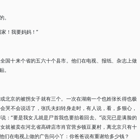
的。
回家！我要妈妈！”
了全国十来个省的五六十个县市。他们在电视、报纸、杂志上做
贴。
姓或北京的被拐女子就有三个。一次在湖南一个也姓张长得也极
只会哭不会说话了，张氏夫妇转身走时，有人说，看，多狠心，
说：“要是我女儿就是尸首我也要抬着回去。”说完已是满脸的
生女就被卖在河北省高碑店市肖官营乡顿豆夏村，离北京只有十
他们在电视上做的广告问小丫：你爸爸说有重谢给多少钱？