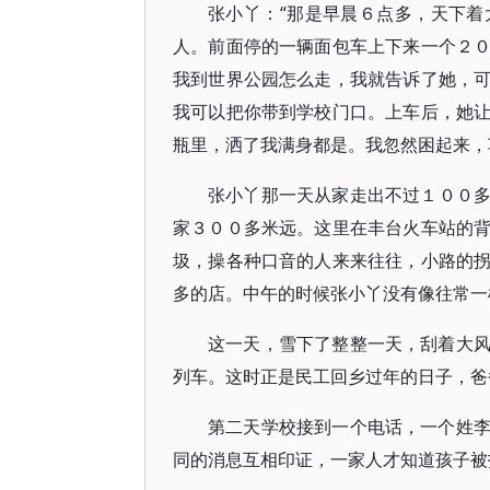
张小丫：“那是早晨６点多，天下
人。前面停的一辆面包车上下来一个２
我到世界公园怎么走，我就告诉了她，
我可以把你带到学校门口。上车后，她
瓶里，洒了我满身都是。我忽然困起来，
张小丫那一天从家走出不过１００
家３００多米远。这里在丰台火车站的
圾，操各种口音的人来来往往，小路的
多的店。中午的时候张小丫没有像往常一
这一天，雪下了整整一天，刮着大
列车。这时正是民工回乡过年的日子，爸
第二天学校接到一个电话，一个姓
同的消息互相印证，一家人才知道孩子被