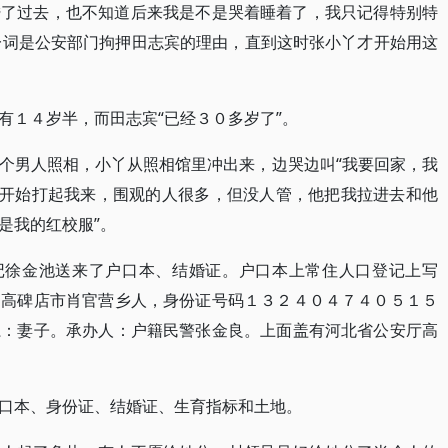
昏了过去，也不知道后来我是不是哭着睡着了，我只记得特别特
”一词是公安部门拘押田志宾的理由，直到这时张小丫才开始用这
有１４岁半，而田志宾“已经３０多岁了”。
个男人照相，小丫从照相馆里冲出来，边哭边叫“我要回家，我
街开始打起我来，围观的人很多，但没人管，他把我拉进去和他
是我的红校服”。
书记徐金池送来了户口本、结婚证。户口本上常住人口登记上写
，高碑店市肖官营乡人，身份证号码１３２４０４７４０５１５
系：妻子。承办人：户籍民警张金良。上面盖有河北省公安厅高
口本、身份证、结婚证、生育指标和土地。