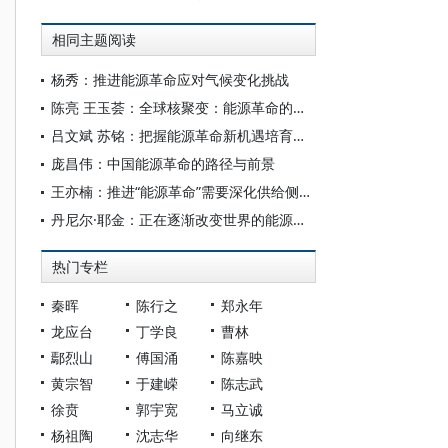
相同主题阅读
杨秀：推进能源革命应对气候变化挑战
陈亮 王玉荟：全球核聚变：能源革命的终极方案与中国作为
吕文斌 苏铭：把握能源革命新机遇培育新增长点
庞昌伟：中国能源革命的路径与前景
王亦楠：推进“能源革命”需要深化供给侧结构性改革
丹尼尔·耶金：正在逐渐改变世界的能源革命
热门专栏
秦晖
陈行之
郑永年
龙应台
丁学良
曹林
鄢烈山
傅国涌
陈嘉映
黄宗智
于建嵘
陈志武
徐贲
郭宇宽
马立诚
杨祖陶
沈志华
向继东