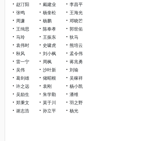
赵汀阳
戴建业
李昌平
张鸣
杨奎松
王海光
周濂
杨鹏
邓晓芒
王缉思
陈奉孝
郭世佑
马玲
王振东
狄马
袁伟时
史啸虎
熊培云
秋风
刘小枫
孟令伟
雷一宁
周枫
蒋兆勇
吴伟
沙叶新
刘瑜
葛剑雄
储昭根
吴稼祥
许之远
袁刚
杨小凯
吴励生
朱学勤
潘维
郑秉文
莫于川
羽之野
谢志浩
孙立平
杨光