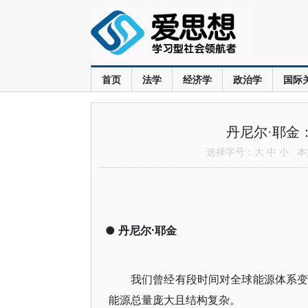
首页
法学
经济学
政治学
国际
丹尼尔·耶金
选择字号：
大
中
小
本文
●
丹尼尔·耶金
我们曾经有段时间对全球能源体系变
能源总量庞大且结构复杂。