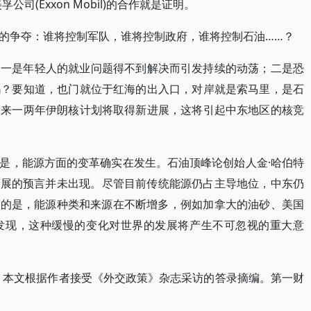
孚公司(Exxon Mobil)的合作就是证明。
的争夺：谁将控制军队，谁将控制政府，谁将控制石油……？
：一是年轻人的就业问题得不到解决而引发持续的动荡；二是恐
吗？要知道，也门就位于红海的出入口，对岸就是索马里，是石
未来一两年伊朗核计划将取得新进展，这将引起中东地区的核竞
是，能源方面的变革确实在发生。石油顶峰论创始人金·哈伯特
量和技术发展的预言并未出现。尽管目前传统能源仍占主导地位，中东仍
认的是，能源种类和来源在不断增多，例如加拿大的油砂、美国
发现，这种缓慢的变化对世界的发展将产生不可忽视的重大意
。本文根据作者接受《外交政策》杂志采访的答录摘编。第一财