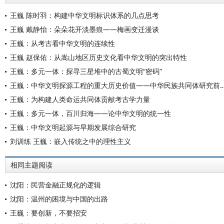
王巍 陈时羽：构建中华文明标识体系的几点思考
王巍 戴静怡：朵朵花开淡墨痕——梅画变迁漫谈
王巍：从考古看中华文明的连续性
王巍 赵保佑：从嵩山地区历史文化看中华文明的突出特性
王巍：多元一体：探寻三星堆中的古蜀文明“密码”
王巍：中华文明探源工程的重大历史价值——中华民族共同体研究
王巍：为构建人类命运共同体贡献考古学力量
王巍：多元一体，百川归海——论中华文明的统一性
王巍：中华文明起源与早期发展综合研究
刘训练 王巍：嵌入传统之中的理性主义
相同主题阅读
沈阳：民营金融正规化的逻辑
沈阳：温州的困境与中国的出路
王巍：要创新，不要招安