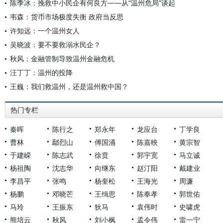
陈季冰：挽救中小民企有何良方——从“温州危局”谈起
韦森：货币市场极度失衡 政府当反思
许知远：一个温州女人
吴晓波：要不要救溺水民企？
秋风：金融管制导致温州金融危机
汪丁丁：温州的投降
王巍：我们救温州，还是温州救中国？
热门专栏
秦晖
陈行之
郑永年
龙应台
丁学良
曹林
鄢烈山
傅国涌
陈嘉映
黄宗智
于建嵘
陈志武
徐贲
郭宇宽
马立诚
杨祖陶
沈志华
向继东
赵汀阳
戴建业
李昌平
张鸣
杨奎松
王海光
周濂
杨鹏
邓晓芒
王缉思
陈奉孝
郭世佑
马玲
王振东
狄马
袁伟时
史啸虎
熊培云
秋风
刘小枫
孟令伟
雷一宁