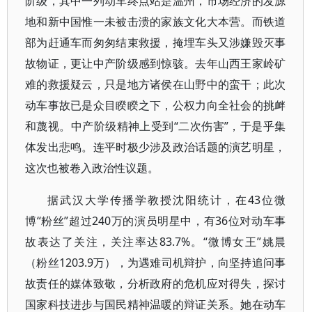
阶级，其中一列动车终点站是温州，市场经济的发源
地和新中国惟一未被击溃的家族文化大本营。而铁道
部为赶通车而匆匆结束救援，掩埋车头又涉嫌毁灭事
故物证，更让中产阶级感到惊骇。去年山西王家岭矿
难的救援疑云，只是地方诸侯在山野中的蛮干；此次
动车事故已是众目睽睽之下，公权力向全社会的挑衅
和蔑视。中产阶级精神上受到“二次伤害”，于是乎集
体发出悲鸣。连平时极少涉及政治话题的演艺明星，
这次也被卷入政治性议题。
据武汉大学传播学教授沈阳统计，在43位微
博“粉丝”超过240万的演员明星中，有36位对动车事
故表达了关注，关注率达83.7%。“微博女王”姚晨
（粉丝1203.9万），为遇难司机辩护，向坚持追问事
故责任的媒体致敬，分析政府的危机应对得失，探讨
国家科技进步与国民精神温暖的辩证关系。她在动车