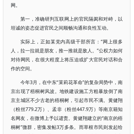
网。
第一，准确研判互联网上的官民隔阂和对峙，以
坦诚的姿态促进官民之间顺畅沟通和良性互动。
实际上，正如某党内高级干部所言：“网上很多
人，拉一拉就是朋友，推一推就是敌人。”公权力如何
对待网民，在很大程度上将压迫或扩大官民对话和合
作的空间。
今年3月，在中东“茉莉花革命”的复杂局势中，南
京出现了梧桐树风波。地铁建设施工方粗暴放倒了南
京主城区不少古老的梧桐树，引起市民不满。黄健翔
（粉丝779.2万）、孟非（粉丝447.9万）等南京籍知
名网友，在微博上予以谴责。黄健翔建立的“南京的梧
桐树”微群，密集发帖3万多条。而草根市民则发起给