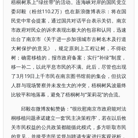
梧桐树系上“绿丝带”的活动。连海峡对岸的国民党立
委邱毅（粉丝110.2万）也在新浪微博表示：将在国
民党中常会提案，通过国共对话平台表示关切。南京
市政府对民众的诉求表现出极大的包容和认同，迅速
出台了南京市《关于进一步加强城市古树名木及行道
大树保护的意见》，规定原则上工程让树，不得砍
树；确需移植的，报市政府备案；实行“补绿”制度，
移一补二，以此平息市民的不满。此后，尽管也出现
了3月19日上千市民在南京图书馆前的集会，但抗议
人群与现场警察并未发生大的冲突，梧桐树风波最终
比较平和地落幕，避免了梧桐树与“茉莉花”的合流。
邱毅在微博发帖赞扬：“很欣慰南京市政府能对法
桐移植问题承诺建立一套‘民主决策程序’，若在以后攸
关市民权益的公共政策都能循此模式，多方听取市民
的意见，并接受市民监督与聘请专家进行客观评析，