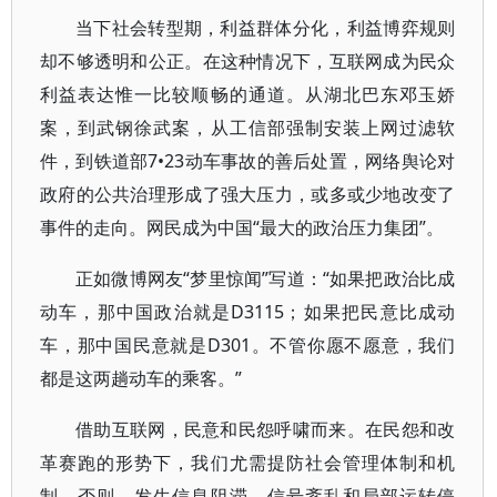
当下社会转型期，利益群体分化，利益博弈规则
却不够透明和公正。在这种情况下，互联网成为民众
利益表达惟一比较顺畅的通道。从湖北巴东邓玉娇
案，到武钢徐武案，从工信部强制安装上网过滤软
件，到铁道部7•23动车事故的善后处置，网络舆论对
政府的公共治理形成了强大压力，或多或少地改变了
事件的走向。网民成为中国“最大的政治压力集团”。
正如微博网友“梦里惊闻”写道：“如果把政治比成
动车，那中国政治就是D3115；如果把民意比成动
车，那中国民意就是D301。不管你愿不愿意，我们
都是这两趟动车的乘客。”
借助互联网，民意和民怨呼啸而来。在民怨和改
革赛跑的形势下，我们尤需提防社会管理体制和机
制。否则，发生信息阻滞、信号紊乱和局部运转停