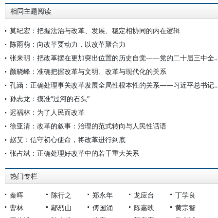
相同主题阅读
莫纪宏：把握法治与改革、发展、稳定相协同的内在逻辑
陈雨萌：向改革要动力，以改革聚合力
张来明：把改革摆在更加突出位置的历史自觉——党的二十届三
颜晓峰：准确把握改革与文明、改革与现代化的关系
孔涵：正确处理事关改革发展全局性根本性的关系——习近平总
孙志龙：摸准“过河的石头”
迟福林：为了人民而改革
徐亚清：改革的叙事：治理的范式转向与人民性话语
赵艾：信守初心使命，将改革进行到底
张占斌：正确处理好改革中的若干重大关系
热门专栏
秦晖
陈行之
郑永年
龙应台
丁学良
曹林
鄢烈山
傅国涌
陈嘉映
黄宗智