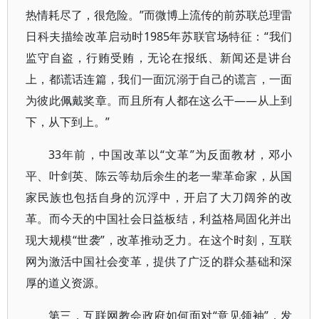
热情耗尽了，很危险。”而微博上流传的前苏联总理雷
日科夫描绘改革启动时1985年苏联官场特征：“我们
监守自盗，行贿受贿，无论在报纸、新闻还是讲台
上，都谎话连篇，我们一面沉溺于自己的谎言，一面
为彼此佩戴奖章。而且所有人都在这么干——从上到
下，从下到上。”
33年前，中国改革以“文革”为反面教材，邓小
平、叶剑英、陈云等劫后余生的老一辈革命家，从国
家民族也包括自身的沉浮中，开启了大刀阔斧的改
革。而今天的中国社会日益板结，利益格局固化并出
现大规模“世袭”，改革推动乏力。在这个时刻，互联
网为激活中国社会变革，提供了广泛的群众基础和深
厚的道义资源。
第三，互联网教会政府如何面对“意见领袖”，发