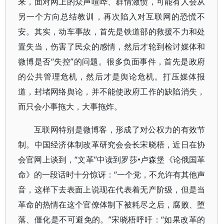
来，面对网上的众声喧哗、群情激愤，可能有人会从
另一个方向总结教训，再次陷入对互联网的恐慌不
安。其实，动车事故，首先是铁道部的救援不力和处
置失当，伤害了民众的感情，然后才轮到检讨媒体和
微博是否“失控”的问题。很多负面事件，首先是政府
的公共管理危机，然后才是舆论危机。打压媒体报
道，封堵网络舆论，并不能使政府工作的缺陷消失，
而只会小事拖大，大事拖炸。
互联网特别是微博客，形成了对公权力的有效节
制。中国经济体制改革研究会会长宋晓梧，近日在协
会官网上谈到，“文革”中读到罗莎•卢森堡《论俄国革
命》的一段话时十分惊讶：“一个党，不允许有其他声
音，这样下去表面上说现在代表着无产阶级，但是当
革命的热情在这个官僚体制下被耗尽之后，腐败、堕
落、僵化是不可避免的。”宋晓梧呼吁：“如果改革的