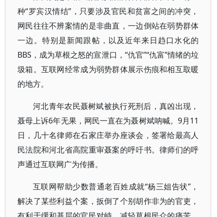
种“罗宾汉情结”，只要涉及官民和贫富之间的冲突，
网民往往不辨案情的是非曲直，一边倒站在弱势群体
一边。特别是新闻跟帖，以及近年来日趋口水化的
BBS，成为草根之怒的宣泄口，“仇官”“仇富”情绪的垃
圾箱。互联网经常成为弱势群体展示伤痕和相互取暖
的地方。
河北青年农民聂树斌被执行死刑后，真凶出现，
聂母上诉6年无果，网民一直在为聂树斌呐喊。9月11
日，几十名律师在石家庄举办座谈会，签署给最高人
民法院和河北省高院重审聂案的呼吁书。律师们的呼
声通过互联网广为传播。
互联网帮助少数普通老百姓成就“杨三姐告状”，
解决了某些利益个案，扳倒了个别胡作非为的官吏，
有利于缓和基层的官民对峙，减轻草根民众的痛苦。