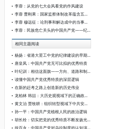
李蓉：从党的七大会风看党的作风建设
李蓉 曹刚果：国家监察体制改革蕴含五大思维
李蓉 穆远征：论刑事和解达成中的当事人因素
李蓉：民族危亡关头的中国共产党——纪念九一八事变发生80周年
相同主题阅读
杨扬：省港大罢工中党的纪律建设的早期探索
唐皇凤：中国共产党无可比拟的优秀特质
叶纪训：相信这面旗——方向、道路和制度上擎起党的一面旗
读懂中国共产党优秀特质的深层逻辑
在新的赶考之路上创造新的历史伟业
龙柏林 韩喆：大历史观视域下的正确政绩观
黄文治 贾牧耕：组织转型视域下中共安徽省临时委员会的“两建两废”（1927—1931）
孙一平：中国共产党植根人民的政治逻辑
胡长栓：切实把党的优秀特质不断发扬光大
徐百永：中国共产党对乌拉制度的认知演变与西藏民主改革