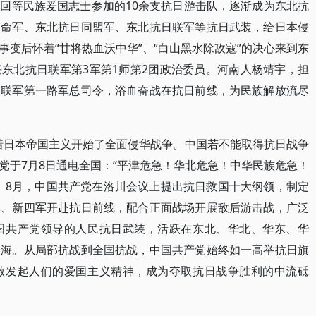
回等民族爱国志士参加的10余支抗日游击队，逐渐成为东北抗
革命军、东北抗日同盟军、东北抗日联军等抗日武装，给日本侵
变后怀着“甘将热血沃中华”、“白山黑水除敌寇”的决心来到东
东北抗日联军第3军第1师第2团政治委员。河南人杨靖宇，担
日联军第一路军总司令，浴血奋战在抗日前线，为民族解放流尽
志着日本帝国主义开始了全面侵华战争。中国若不能取得抗日战争
党于7月8日通电全国：“平津危急！华北危急！中华民族危急！
。8月，中国共产党在洛川会议上提出抗日救国十大纲领，制定
军、新四军开赴抗日前线，配合正面战场开展敌后游击战，广泛
国共产党领导的人民抗日武装，活跃在东北、华北、华东、华
大海。从局部抗战到全国抗战，中国共产党始终如一高举抗日旗
激发起人们的爱国主义精神，成为夺取抗日战争胜利的中流砥