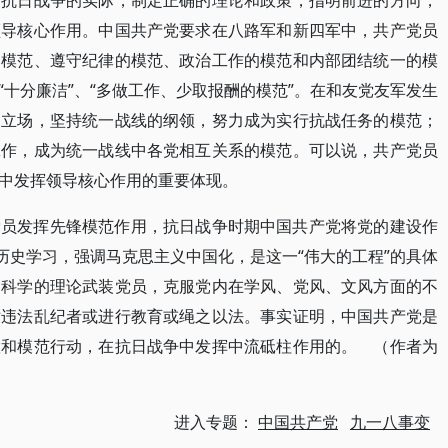
和抗日战争的实际，制定正确的理论和政策，指明前进的方向，
领导核心作用。中国共产党要求在八路军和新四军中，共产党员
的模范、遵守纪律的模范、政治工作的模范和内部团结统一的模
十分廉洁”、“多做工作、少取报酬的模范”。在和友党友军发生
的立场，坚持统一战线的纲领，努力成为实行抗战任务的模范；
工作，成为统一战线中各党相互关系的模范。可以说，共产党员
中发挥领导核心作用的重要体现。
党员发挥先锋模范作用，抗日战争时期中国共产党将党的建设作
历史学习，强调马克思主义中国化，是这一“伟大的工程”的具体
用科学的理论武装党员，克服党内在学风、党风、文风方面的不
对违法乱纪者或进行教育或绳之以法。事实证明，中国共产党是
慧和模范行动，在抗日战争中发挥中流砥柱作用的。 （作者为
进入专题：
中国共产党
九一八事变