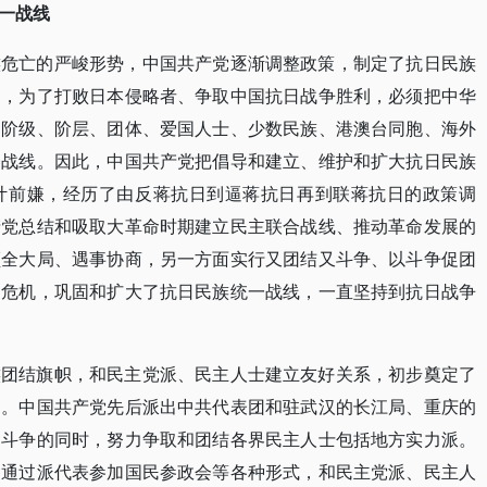
一战线
族危亡的严峻形势，中国共产党逐渐调整政策，制定了抗日民族
到，为了打败日本侵略者、争取中国抗日战争胜利，必须把中华
、阶级、阶层、团体、爱国人士、少数民族、港澳台同胞、海外
一战线。因此，中国共产党把倡导和建立、维护和扩大抗日民族
计前嫌，经历了由反蒋抗日到逼蒋抗日再到联蒋抗日的政策调
产党总结和吸取大革命时期建立民主联合战线、推动革命发展的
顾全大局、遇事协商，另一方面实行又团结又斗争、以斗争促团
和危机，巩固和扩大了抗日民族统一战线，一直坚持到抗日战争
族团结旗帜，和民主党派、民主人士建立友好关系，初步奠定了
础。中国共产党先后派出中共代表团和驻武汉的长江局、重庆的
日斗争的同时，努力争取和团结各界民主人士包括地方实力派。
，通过派代表参加国民参政会等各种形式，和民主党派、民主人