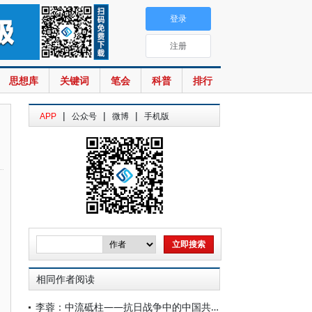
登录
注册
思想库
关键词
笔会
科普
排行
|
|
|
APP
公众号
微博
手机版
相同作者阅读
李蓉：中流砥柱——抗日战争中的中国共产党