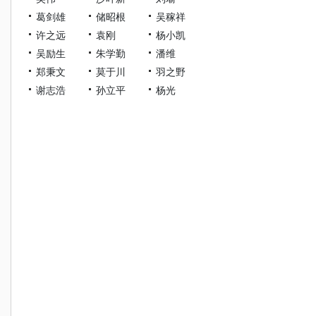
葛剑雄
储昭根
吴稼祥
许之远
袁刚
杨小凯
吴励生
朱学勤
潘维
郑秉文
莫于川
羽之野
谢志浩
孙立平
杨光