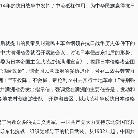
14年的抗日战争中发挥了中流砥柱作用，为中华民族赢得抗日
立后就提出的反帝反封建民主革命纲领在抗日战争历史条件下的
，中共满洲省委就召开紧急会议，讨论日本侵占东北后的形势、
省委为日本帝国主义武装占领满洲宣言》，揭露日本侵略者企图
、“满蒙政策”，谴责国民党政府的妥协退让，号召工农兵劳苦群
洲！”“不投降，不缴械，带枪到农村去实行土地革命！”特别强
向中共满洲省委发出指示信，强调党在满洲的主要任务是，发动和
各地农村创建游击队，开辟游击区，以武装斗争反抗日本侵略
兴起了为数众多的抗日义勇军。中国共产党大力支持东北爱国官兵
导东北抗战，组织党领导下的抗日武装。从1932年起，中国共