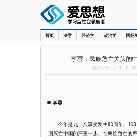
首页
法学
经济学
政治学
国际
李蓉：民族危亡关头的中
选择字号：
大
中
小
本文
●
李蓉
今年是九一八事变发生80周年。19
图灭亡中国的严重一步。在民族危亡的