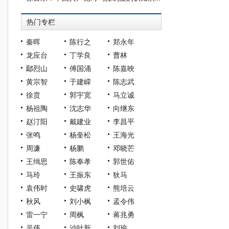
热门专栏
秦晖
陈行之
郑永年
龙应台
丁学良
曹林
鄢烈山
傅国涌
陈嘉映
黄宗智
于建嵘
陈志武
徐贲
郭宇宽
马立诚
杨祖陶
沈志华
向继东
赵汀阳
戴建业
李昌平
张鸣
杨奎松
王海光
周濂
杨鹏
邓晓芒
王缉思
陈奉孝
郭世佑
马玲
王振东
狄马
袁伟时
史啸虎
熊培云
秋风
刘小枫
孟令伟
雷一宁
周枫
蒋兆勇
吴伟
沙叶新
刘瑜