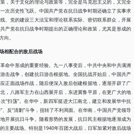
政策，关于文化的理论与政策等，完全是马克思主义的，又完全
第一次历史性飞跃。中国共产党在抗日战争时期还确立了实事求
战线、党的建设三大法宝和理论联系实际、密切联系群众，开展
国共产党在抗日战争时期提出的正确理论和政策，尤其是形成的
方向。
场相配合的敌后战场
国革命中形成的重要经验。九一八事变后，中共中央和中共满洲
日游击战争，创建抗日游击根据地。全国抗战开始后，中国共产
策应正面战场作战，随后便深入敌后创建根据地，逐渐开辟了广
华北，八路军主力在山西展开后，东进冀鲁平原，在更广大的地
次“扫荡”。在华中，新四军挺进大江南北，建立和发展华中抗
乡”、反“清剿”斗争，扭转了不利局面。在华南，中国共产党领导
等地开展抗日斗争。随着形势的发展，抗日民主根据地逐渐成为
的主要战场。特别是1940年百团大战后，日军加紧对敌后战场