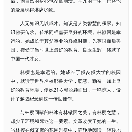
后，他自己的身心也彻底崩溃。平凡的一生，已将他
的爱展现得淋漓尽致。
人无知识无以成才。知识是人类智慧的积累。知
识需要传承。传承同样需要良好的环境。林徽因是幸
运的。她成长于其父事业的巅峰时期，先英国而后美
国，接受了当时世上最好的教育。良玉生辉，铸就了
中国一代才女。
林樱也是幸运的。她成长于俄亥俄大学的校园
中，就读于世界名校耶鲁大学，聪慧、勤奋，加上良
好的教育环境，使她21岁就脱颖而出，一鸣惊人，设
计了越战纪念碑这一传世佳作。
与林樱同辈的林冰有林徽因之美，有林樱之慧，
却少了环境和际遇这一要素。文革改变了她的一生。
当林樱在俄亥俄的花园别墅中，静静地阅读，轻轻地