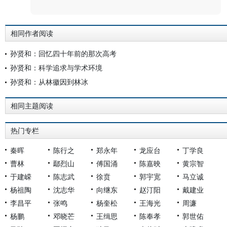
相同作者阅读
孙贤和：回忆四十年前的那次高考
孙贤和：科学追求与学术环境
孙贤和：从林徽因到林冰
相同主题阅读
热门专栏
秦晖
陈行之
郑永年
龙应台
丁学良
曹林
鄢烈山
傅国涌
陈嘉映
黄宗智
于建嵘
陈志武
徐贲
郭宇宽
马立诚
杨祖陶
沈志华
向继东
赵汀阳
戴建业
李昌平
张鸣
杨奎松
王海光
周濂
杨鹏
邓晓芒
王缉思
陈奉孝
郭世佑