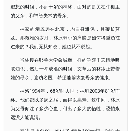
遐想的时候，不到十岁的林冰，面对的是关在牛棚里
的父亲，和神智失常的母亲。
林家的亲戚远在北京，均自身难保，且鞭长莫
及。那艰难的岁月，林冰弱小的肩膀是如何将重负扛
过来的？我们无从知晓，她也从不说起。
当林樱在耶鲁大学象城堡一样的学院里忘情地吸
取知识，然后一举成名的时候，文革后的林冰正带着
她的母亲，遍访名医，希望能够恢复母亲的健康。
林洛1994年，68岁时去世；林垣2003年81岁而
终。他们都以多病之躯，而得以高寿。这中间，林冰
为父母倾注了多少心血，付出了多大的牺牲，恐怕永
远没人能说清。
林冰是坦然的。她做了她能做的一切，问心无