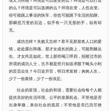
境又为何物？环境是可以改变的么？环境是可以打造
的么？环境是可以选择的么？环境在变，人也在变。
你可能跳上事业的快车，你也可能跳下生活的陷阱。
那瞬息万变的后边，似乎有一只无形的手，似有却
无。
成功怎样？失败又怎样？君不见那脍炙人口的爱
情，处处露出阵痛。那才女成长的路上，可能荆棘丛
生。才女尚且如此，世上那些喝三呼四，招摇过市的
所谓的成功人士，岂不都是些只知追求眼下蝇头小利
的芸芸众生？今日追升官，明日求发财；匆匆人生，
少了一份真情，少了一份淡定。
社会的富强，社会的和谐，需要社会给每个人都
提供良好的生活环境、公平的发展机会。不管他是否
出身卑微，来自社会的底层；不管他是否已历尽挫