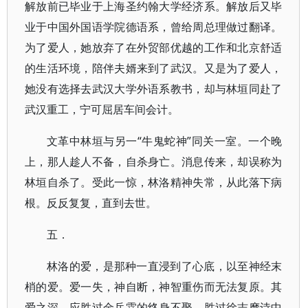
解放前已毕业于上海圣约翰大学经济系。解放后又毕
业于中国外国语学院德语系，曾给周总理做过翻译。
为了爱人，她放弃了在外贸部优越的工作和北京舒适
的生活环境，陪伴夫婿来到了武汉。又是为了爱人，
她没有选择去武汉大学外语系教书，却与林垣同赴了
武汉重工，宁可屈居车间会计。
文革中林垣与另一“牛鬼蛇神”同关一室。一个晚
上，那人趁人不备，自杀身亡。消息传来，却误称为
林垣自杀了。受此一惊，林洛精神失常，从此落下病
根。反反复复，直到去世。
五．
林洛的爱，是那种一直浸到了心底，以至神经末
梢的爱。爱一失，神自断，神智重伤而无法复原。其
爱之深，应胜过金岳霖的终身不娶，胜过徐志摩诗中