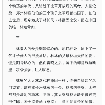
个动荡的年代，又错过了改革开放后的高考。人世沧
桑，郑州林暄伯伯的三个孩子文革后都出国了。伯伯
去世后，现今她成了林长民（林徽因之父）留在中国
的唯一林姓骨肉。
三．
林徽因的爱是刻骨铭心的。彩虹驻处，留下了一
代才子佳人的浪漫童话。林冰的父母林垣夫妇的爱，
也是刻骨铭心的。然而雷鸣之后，留下的却是残垣断
壁，凄凄惨惨，让人叹息。
林垣的太太林洛和林徽因一样，也来自福建的名
门望族，是福建长乐林家的千金。林洛的爷爷、太爷
爷都是清朝的翰林、学政，其太爷爷林天龄更做过吏
部侍郎，国子监祭酒（总监），是同治皇帝的师傅。