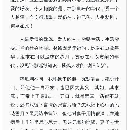
爱的呼唤。令人扼腕的是，在那疯狂的年代，爱一个
人越深，会伤得越重。爱仍在，神已失。人生悲剧，
何至如此！
人是爱情的载体。爱人的人，需要生活，生活需
要适当的社会环境。林徽因是幸福的，她爱在豆蔻年
华，追求在可以追求的岁月，贡献在可以贡献的年
代，没见证那诋毁知识，摧残人才的“破旧立新”。
林垣则不同。我印象中的他，沉默寡言，绝少开
口。即使他一言不发，也已因为其父、其姐、其家
庭，而带上了原罪。一开口，就是毒草；话都不敢
说，还怎敢留下言情的只言片语？怎敢记下心中的风
花雪月？虽无诗书留证，但他对妻子用情很深，在她
病后十几年里尽心尽力、无怨无悔的照顾。妻子去世