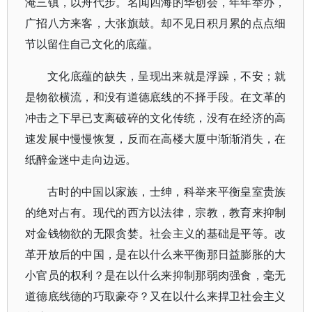
淹三镇，以舟代步。名闻四海的华创会，年年举办，
广招八方来客，大张旗鼓。却不见日积月累的点点细
节以留住自己文化的底蕴。
文化底蕴的缺失，呈现出来就是浮躁，不安；就
是物欲横流，和没有道德底线的不择手段。在文革的
冲击之下早已支离破碎的文化传统，没有在经济的高
速发展中慢慢恢复，反而在高楼大厦中渐渐消失，在
纸醉金迷中走向边远。
古时的中国以家族，士绅，科举来平衡皇室贵族
的绝对占有。现代的西方以法律，宗教，教育来抑制
对金钱物欲的无限贪婪。社会主义的基础是平等。改
革开放后的中国，是在以什么来平衡那日益膨胀的大
小官员的权利？是在以什么来抑制那弱肉强食，毫无
道德底线德的巧取豪夺？又在以什么来捍卫社会主义