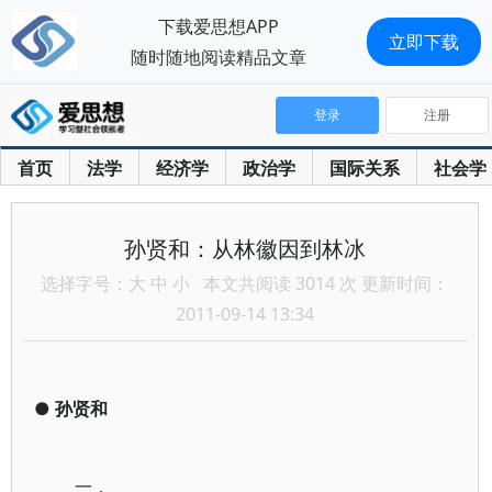
下载爱思想APP
立即下载
随时随地阅读精品文章
登录
注册
首页
法学
经济学
政治学
国际关系
社会学
孙贤和：从林徽因到林冰
选择字号：
大
中
小
本文共阅读 3014 次 更新时间：
2011-09-14 13:34
●
孙贤和
一．