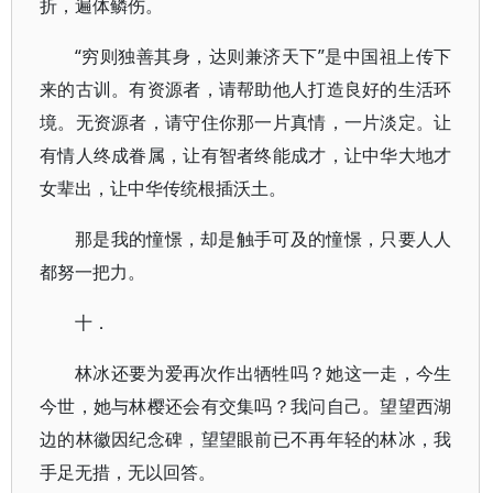
折，遍体鳞伤。
“穷则独善其身，达则兼济天下”是中国祖上传下
来的古训。有资源者，请帮助他人打造良好的生活环
境。无资源者，请守住你那一片真情，一片淡定。让
有情人终成眷属，让有智者终能成才，让中华大地才
女辈出，让中华传统根插沃土。
那是我的憧憬，却是触手可及的憧憬，只要人人
都努一把力。
十．
林冰还要为爱再次作出牺牲吗？她这一走，今生
今世，她与林樱还会有交集吗？我问自己。望望西湖
边的林徽因纪念碑，望望眼前已不再年轻的林冰，我
手足无措，无以回答。