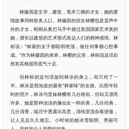
林徽因是文学，建筑，美术三栖的才女，她的爱
情故事同样脍炙人口。林徽因的侄女林樱也是蜚声中
外的才女，刚刚从奥巴马手中接过美国国家艺术奖的
她，擅长以建筑的艺术形式表达人们的精神感情。林
桓说：“林家的女子都聪明绝顶，做任何事都心想事
成。”作为林徽因的弟弟，林樱的父亲，林桓说这话自
然有其根据而底气十足。
但林桓的这句话放到林冰的身上，却只对了一
半。林冰是我知道的最有“林家味”的女孩。比照年轻
时的照片，林冰与堂妹林樱有几分相似，但却又漂亮
许多。她是那种淡淡的像仙女一样的美，几分经典，
几分清香，端庄中透露出高贵，清纯里混杂着骄傲，
让人见后久久难忘。小时候的她冰雪聪明、秀丽可
人，是林家众人宠爱的对象。