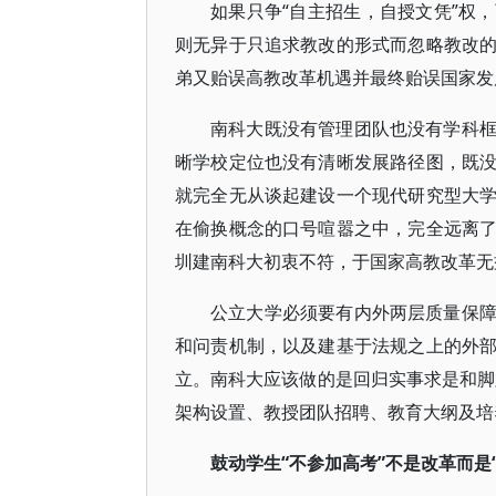
如果只争“自主招生，自授文凭”权
则无异于只追求教改的形式而忽略教改
弟又贻误高教改革机遇并最终贻误国家发
南科大既没有管理团队也没有学科
晰学校定位也没有清晰发展路径图，既
就完全无从谈起建设一个现代研究型大
在偷换概念的口号喧嚣之中，完全远离
圳建南科大初衷不符，于国家高教改革无
公立大学必须要有内外两层质量保
和问责机制，以及建基于法规之上的外
立。南科大应该做的是回归实事求是和脚
架构设置、教授团队招聘、教育大纲及培
鼓动学生“不参加高考”不是改革而是“