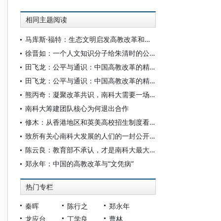
相同主题阅读
马库斯·福特：生态文明启发高教改革和学术研究
徐晋如：一个人文知识分子给朱清时的公开信
田飞龙：公平与通识：中国高教改革的精神救赎
田飞龙：公平与通识：中国高教改革的精神救赎
熊丙奇：凝聚改革共识，南科大需要一场内部大讨论
南科大筹建团队核心为何退出合作
修木：从香港地区和英美高校招生制度看南科大
致所有关心南科大发展的人们的一封公开信
陈云良：教育部不承认，才是南科大最大的胜利
郑永年：中国的高教改革与“文凭病”
热门专栏
秦晖
陈行之
郑永年
龙应台
丁学良
曹林