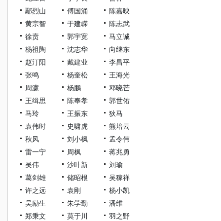
鄢烈山
傅国涌
陈嘉映
黄宗智
于建嵘
陈志武
徐贲
郭宇宽
马立诚
杨祖陶
沈志华
向继东
赵汀阳
戴建业
李昌平
张鸣
杨奎松
王海光
周濂
杨鹏
邓晓芒
王缉思
陈奉孝
郭世佑
马玲
王振东
狄马
袁伟时
史啸虎
熊培云
秋风
刘小枫
孟令伟
雷一宁
周枫
蒋兆勇
吴伟
沙叶新
刘瑜
葛剑雄
储昭根
吴稼祥
许之远
袁刚
杨小凯
吴励生
朱学勤
潘维
郑秉文
莫于川
羽之野