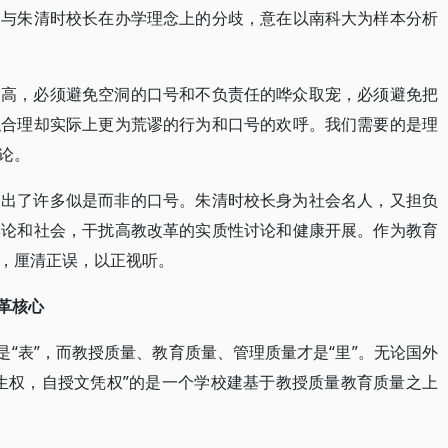
明与朱清时校长在办学理念上的分歧，意在以南科大为样本分析
提高，必须避免空洞的口号和不负责任的哗众取宠，必须避免把
似合理却实际上更为荒谬的行为和口号的欢呼。我们需要的是理
论。
提出了许多似是而非的口号。朱清时校长身为社会名人，又担负
舆论和社会，干扰高教改革的实质性讨论和健康开展。作为教育
，厘清正误，以正视听。
革核心
是“表”，而教授质量、教育质量、管理质量才是“里”。无论国外
生权，自授文凭权”的是一个学校建基于教授质量教育质量之上
。