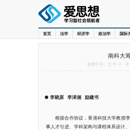
首页
法学
经济学
政治学
国际
南科大
选择字号：
大
中
小
本文
●
李晓原
李泽湘
励建书
根据合作协议，香港科技大学教授
事人才引进、学科架构与课程体系设计、