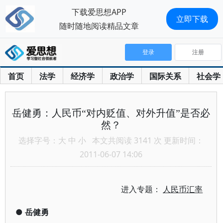
下载爱思想APP
立即下载
随时随地阅读精品文章
登录
注册
首页
法学
经济学
政治学
国际关系
社会学
岳健勇：人民币“对内贬值、对外升值”是否必
然？
选择字号：
大
中
小
本文共阅读 3141 次 更新时间：
2011-06-07 14:06
进入专题：
人民币汇率
●
岳健勇