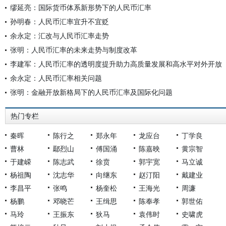
缪延亮：国际货币体系新形势下的人民币汇率
孙明春：人民币汇率宜升不宜贬
余永定：汇改与人民币汇率走势
张明：人民币汇率的未来走势与制度改革
李建军：人民币汇率的透明度提升助力高质量发展和高水平对外开放
余永定：人民币汇率相关问题
张明：金融开放新格局下的人民币汇率及国际化问题
热门专栏
秦晖
陈行之
郑永年
龙应台
丁学良
曹林
鄢烈山
傅国涌
陈嘉映
黄宗智
于建嵘
陈志武
徐贲
郭宇宽
马立诚
杨祖陶
沈志华
向继东
赵汀阳
戴建业
李昌平
张鸣
杨奎松
王海光
周濂
杨鹏
邓晓芒
王缉思
陈奉孝
郭世佑
马玲
王振东
狄马
袁伟时
史啸虎