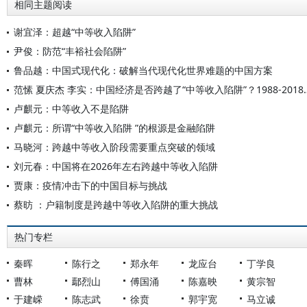
相同主题阅读
谢宜泽：超越“中等收入陷阱”
尹俊：防范“丰裕社会陷阱”
鲁品越：中国式现代化：破解当代现代化世界难题的中国方案
范愫 夏庆杰 李实：中国经济是否跨越了“中等
卢麒元：中等收入不是陷阱
卢麒元：所谓“中等收入陷阱 ”的根源是金融陷阱
马晓河：跨越中等收入阶段需要重点突破的领域
刘元春：中国将在2026年左右跨越中等收入陷阱
贾康：疫情冲击下的中国目标与挑战
蔡昉 ：户籍制度是跨越中等收入陷阱的重大挑战
热门专栏
秦晖
陈行之
郑永年
龙应台
丁学良
曹林
鄢烈山
傅国涌
陈嘉映
黄宗智
于建嵘
陈志武
徐贲
郭宇宽
马立诚