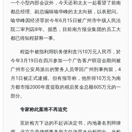
一个小型内部会议外，今天还和太太一起看望了前南
都总经理、副总编辑喻华峰的太太向丽，以表慰问。
喻华峰因经济罪於今年6月15日被广州市中级人民法
院二审判囚8年。据悉，目前南方报业集团的员工大
都已得知程获释一事。
程益中被指利用职务便利贪污10万元人民币，於
今年3月19日在四川参加一个广告客户联谊会期间被
广州市公安局派出的警务人员带回广州刑事拘留，4
月1日被正式逮捕。但有报导称，他所得10万元为南
方都市报2000年度提取的税后奖金总额605万元的一
部分。
专家称此案将不再追究
至於检方下达的不起诉决定书，内地著名刑辩律
师、北京京鼎律师事务所主任张星水分析指出，当检