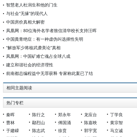
智慧老人杜润生和他的门生
与社会“无缘”的现代人
中国房价真相大解密
凤凰网：80位海外名学者致信清华校长支持汪晖
中国粪青绝症：有一种虚伪叫选择性失明
“解放军少将核武袭美论”真相
凤凰网：中国矿难亡魂占全球八成
建立和谐社会的经济理性
前南都总编程益中无罪获释 专家称此案已了结
相同主题阅读
热门专栏
秦晖
陈行之
郑永年
龙应台
丁学良
曹林
鄢烈山
傅国涌
陈嘉映
黄宗智
于建嵘
陈志武
徐贲
郭宇宽
马立诚