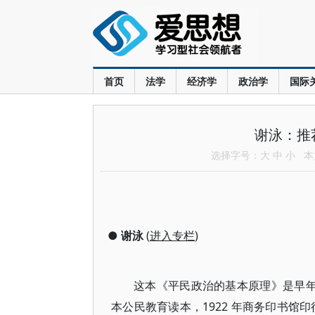
首页
法学
经济学
政治学
国际
谢泳：推
选择字号：
大
中
小
本文
●
谢泳
(
进入专栏
)
这本《平民政治的基本原理》是早年做过
本公民教育读本，1922 年商务印书馆