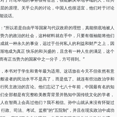
，对于讨论本地的事务很有智慧，很能解决本地争端的人，经共
内层的原理。关乎公共的讨论，中国人也很适宜，他们对于讨论
能说话。
：“所以若是自由平等国家与代议政府的理想，真能彻底地被人
有势力的政治的社会，这种材料就在手中，只要有领袖能将他们
能成就一种永久的事业，远过于任何私人的利益和财产之上，因
渐地成为真正 快乐的和兴盛的，且含有一种人生的满足，这个
而有正当势力的国家中之一分子，方可得到。”
者，本书对于学生和青年最为适用。这话放在今天不但依然有意
一般读者的民治水平不是高了，而是低了。就连有些治政治学和
实行民主政治的言论。他们忘记了七八十年前，中国最有名的知
他们全部都是有完整欧美教育背景并熟知中国传统文化的学者，
的人在智商上会高过他们？我不相信。孙中山就从来没有怀疑过
行政、司法、考试、监察”的“五院制”，并且在现实政治中成功