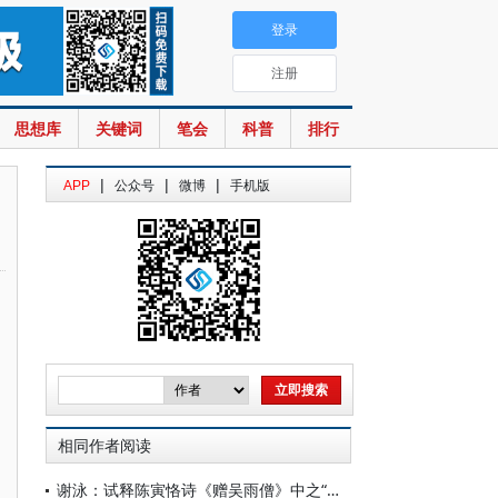
登录
注册
思想库
关键词
笔会
科普
排行
|
|
|
APP
公众号
微博
手机版
相同作者阅读
谢泳：试释陈寅恪诗《赠吴雨僧》中之“讵公”