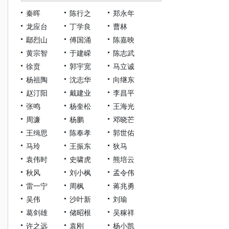
秦晖
陈行之
郑永年
龙应台
丁学良
曹林
鄢烈山
傅国涌
陈嘉映
黄宗智
于建嵘
陈志武
徐贲
郭宇宽
马立诚
杨祖陶
沈志华
向继东
赵汀阳
戴建业
李昌平
张鸣
杨奎松
王海光
周濂
杨鹏
邓晓芒
王缉思
陈奉孝
郭世佑
马玲
王振东
狄马
袁伟时
史啸虎
熊培云
秋风
刘小枫
孟令伟
雷一宁
周枫
蒋兆勇
吴伟
沙叶新
刘瑜
葛剑雄
储昭根
吴稼祥
许之远
袁刚
杨小凯