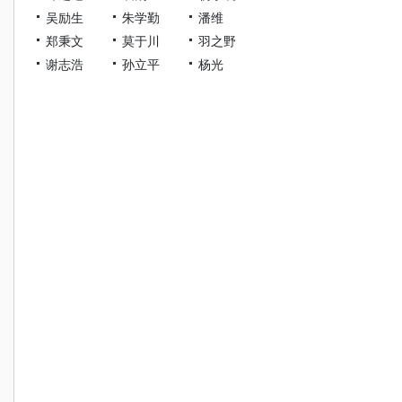
吴励生
朱学勤
潘维
郑秉文
莫于川
羽之野
谢志浩
孙立平
杨光