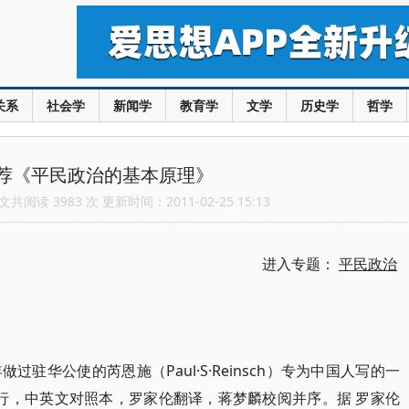
关系
社会学
新闻学
教育学
文学
历史学
哲学
荐《平民政治的基本原理》
共阅读 3983 次 更新时间：2011-02-25 15:13
进入专题：
平民政治
驻华公使的芮恩施（Paul·S·Reinsch）专为中国人写的一
印行，中英文对照本，罗家伦翻译，蒋梦麟校阅并序。据 罗家伦