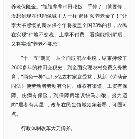
养老保险金。“祖祖辈辈种田吃饭，手停了口就要停，
没想到现在也能像城里人一样‘退休’领养老金了！”让
李大爷感慨的新农保今年将覆盖全国23%的县，农民
在实现“种地不交税、上学不付费、看病能报销”后，
又将实现“养老不犯愁”。
“十一五”期间，从全面取消农业税，结束持续了
2600多年的种田交税史，到全面实现农村免费义务教
育，“两免一补”让1.5亿农村家庭受益，从新《劳动合
同法》使劳动者劳动有合同、维权有渠道、工资有保
障、伤病有保险，到保障房建设快马加鞭，努力迈
向“居者有其屋”，改革在民生领域频频着墨，可圈可
点。
行政体制改革大刀阔斧。