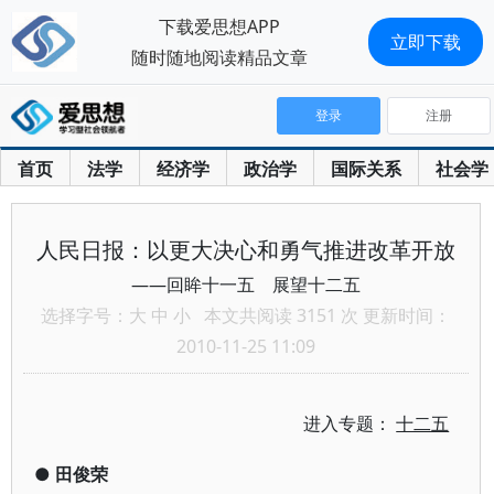
下载爱思想APP
立即下载
随时随地阅读精品文章
登录
注册
首页
法学
经济学
政治学
国际关系
社会学
人民日报：以更大决心和勇气推进改革开放
——回眸十一五 展望十二五
选择字号：
大
中
小
本文共阅读 3151 次 更新时间：
2010-11-25 11:09
进入专题：
十二五
●
田俊荣