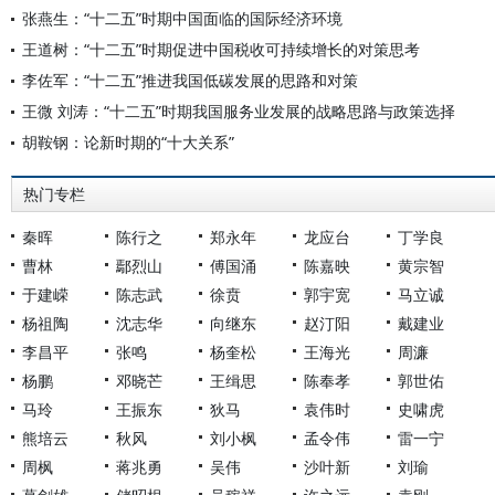
张燕生：“十二五”时期中国面临的国际经济环境
王道树：“十二五”时期促进中国税收可持续增长的对策思考
李佐军：“十二五”推进我国低碳发展的思路和对策
王微 刘涛：“十二五”时期我国服务业发展的战略思路与政策选择
胡鞍钢：论新时期的“十大关系”
热门专栏
秦晖
陈行之
郑永年
龙应台
丁学良
曹林
鄢烈山
傅国涌
陈嘉映
黄宗智
于建嵘
陈志武
徐贲
郭宇宽
马立诚
杨祖陶
沈志华
向继东
赵汀阳
戴建业
李昌平
张鸣
杨奎松
王海光
周濂
杨鹏
邓晓芒
王缉思
陈奉孝
郭世佑
马玲
王振东
狄马
袁伟时
史啸虎
熊培云
秋风
刘小枫
孟令伟
雷一宁
周枫
蒋兆勇
吴伟
沙叶新
刘瑜