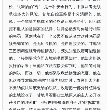
松、很潇洒的“秀”，是一种安全行为，不服从者无须
承担多大的风险。甘地自始至终是十分清醒的，他
说：一个非暴力抵抗者的必然命运就是坐牢。因为你
拒不服从的是国家的法律，法律必然要对你进行相应
的惩罚，区别就在于一个公民不服从者对这种惩罚是
预先知道的、是无所畏惧的、是自愿接受的。甘地到
三巴朗调查靓青种植情况时，预先知道政府可能逮捕
他；当接到要求立即离境的书面通知时，他知道拒绝
执行的后果；当他站在法院接受审判时，他知道可能
的判决，而这一切，他都采取欣然接受的态度。他在
凯达领导农民减税的“非暴力抵抗”时，农民们因为拒
不缴纳依法应该缴纳的税赋，政府把一部分种植洋葱
的土地没收了，甘地号召那些土地原来的主人公开收
获各自的洋葱时，他们明明知道政府会以“盗窃罪”抓
自己坐牢，还是欢天喜地的去“盗窃”洋葱，然后等待