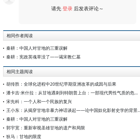
请先
登录
后发表评论～
评论
相同作者阅读
秦耕：中国人对甘地的三重误解
秦耕：宪政英魂草没了——谒宋教仁墓
相同主题阅读
胡传胜：全球化进程中20世纪早期亚洲改革的成因与后果
潘卡吉·米什拉：从甘地遇刺到特朗普上台：一部现代男性气质的危机史
宋先科：一个人和一个民族的复兴
王小东：从揭穿甘地非暴力神话谈起——论中国奴化影
秦耕：中国人对甘地的三重误解
郭宇宽：重新审视圣雄甘地的遗产和局限
狄马：甘地的限度