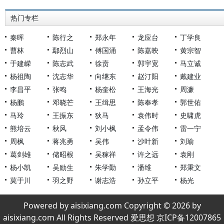
热门专栏
秦晖
陈行之
郑永年
龙应台
丁学良
曹林
鄢烈山
傅国涌
陈嘉映
黄宗智
于建嵘
陈志武
徐贲
郭宇宽
马立诚
杨祖陶
沈志华
向继东
赵汀阳
戴建业
李昌平
张鸣
杨奎松
王海光
周濂
杨鹏
邓晓芒
王缉思
陈奉孝
郭世佑
马玲
王振东
狄马
袁伟时
史啸虎
熊培云
秋风
刘小枫
孟令伟
雷一宁
周枫
蒋兆勇
吴伟
沙叶新
刘瑜
葛剑雄
储昭根
吴稼祥
许之远
袁刚
杨小凯
吴励生
朱学勤
潘维
郑秉文
莫于川
羽之野
谢志浩
孙立平
杨光
Powered by aisixiang.com Copyright © 2026 by
aisixiang.com All Rights Reserved 爱思想 京ICP备12007865