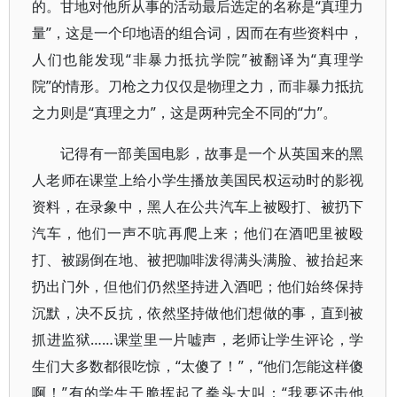
的。甘地对他所从事的活动最后选定的名称是“真理力
量”，这是一个印地语的组合词，因而在有些资料中，
人们也能发现“非暴力抵抗学院”被翻译为“真理学
院”的情形。刀枪之力仅仅是物理之力，而非暴力抵抗
之力则是“真理之力”，这是两种完全不同的“力”。
记得有一部美国电影，故事是一个从英国来的黑
人老师在课堂上给小学生播放美国民权运动时的影视
资料，在录象中，黑人在公共汽车上被殴打、被扔下
汽车，他们一声不吭再爬上来；他们在酒吧里被殴
打、被踢倒在地、被把咖啡泼得满头满脸、被抬起来
扔出门外，但他们仍然坚持进入酒吧；他们始终保持
沉默，决不反抗，依然坚持做他们想做的事，直到被
抓进监狱……课堂里一片嘘声，老师让学生评论，学
生们大多数都很吃惊，“太傻了！”，“他们怎能这样傻
啊！”有的学生干脆挥起了拳头大叫：“我要还击他