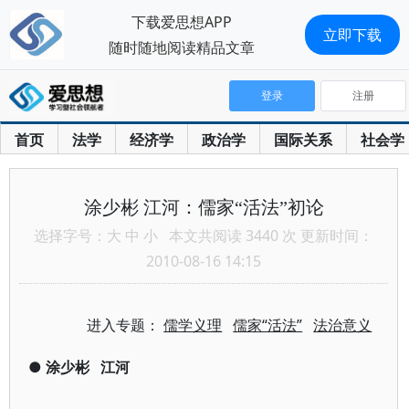
下载爱思想APP
立即下载
随时随地阅读精品文章
登录
注册
首页
法学
经济学
政治学
国际关系
社会学
涂少彬 江河：儒家“活法”初论
选择字号：
大
中
小
本文共阅读 3440 次 更新时间：
2010-08-16 14:15
进入专题：
儒学义理
儒家“活法”
法治意义
●
涂少彬
江河