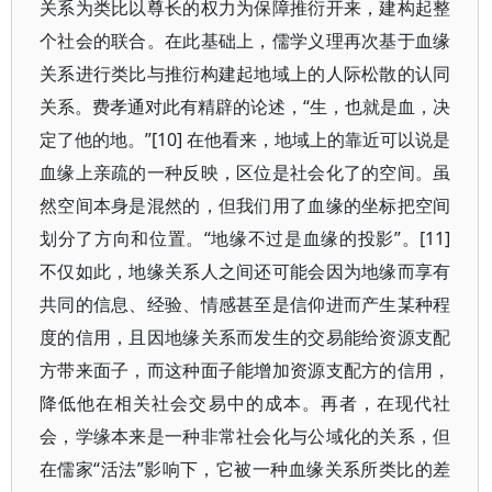
关系为类比以尊长的权力为保障推衍开来，建构起整
个社会的联合。在此基础上，儒学义理再次基于血缘
关系进行类比与推衍构建起地域上的人际松散的认同
关系。费孝通对此有精辟的论述，“生，也就是血，决
定了他的地。”[10] 在他看来，地域上的靠近可以说是
血缘上亲疏的一种反映，区位是社会化了的空间。虽
然空间本身是混然的，但我们用了血缘的坐标把空间
划分了方向和位置。“地缘不过是血缘的投影”。[11]
不仅如此，地缘关系人之间还可能会因为地缘而享有
共同的信息、经验、情感甚至是信仰进而产生某种程
度的信用，且因地缘关系而发生的交易能给资源支配
方带来面子，而这种面子能增加资源支配方的信用，
降低他在相关社会交易中的成本。再者，在现代社
会，学缘本来是一种非常社会化与公域化的关系，但
在儒家“活法”影响下，它被一种血缘关系所类比的差