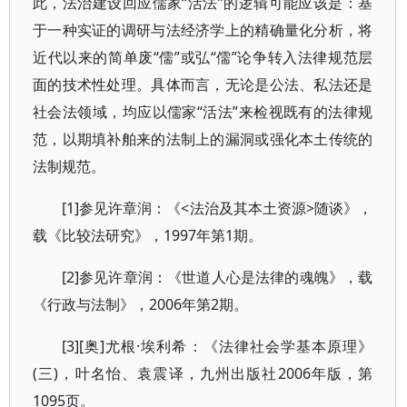
此，法治建设回应儒家“活法”的逻辑可能应该是：基
于一种实证的调研与法经济学上的精确量化分析，将
近代以来的简单废“儒”或弘“儒”论争转入法律规范层
面的技术性处理。具体而言，无论是公法、私法还是
社会法领域，均应以儒家“活法”来检视既有的法律规
范，以期填补舶来的法制上的漏洞或强化本土传统的
法制规范。
[1]参见许章润：《<法治及其本土资源>随谈》，
载《比较法研究》，1997年第1期。
[2]参见许章润：《世道人心是法律的魂魄》，载
《行政与法制》，2006年第2期。
[3][奥]尤根·埃利希：《法律社会学基本原理》
(三)，叶名怡、袁震译，九州出版社2006年版，第
1095页。