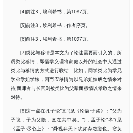
[4]前注3，埃利希书，第1087页。
[5]前注3，埃利希书，作者序页。
[6]前注3，埃利希书，第1097页。
[7]类比与移情是本文为了论述需要而引入的，所
谓类比移情，即儒学义理将家庭以外的社会中人通过
类比与移情的方式进行联结，比如，同学类比为学兄
学弟学姐学妹，因而应移情为以兄弟姐妹般之情来对
待;而师者与长官则被类比为父辈而移情以孝敬之情来
对待。
[8]这一点在孔子论“直”(见《论语·子路》：“父为
子隐，子为父隐，直在其中矣。”)，孟子论“孝”(见
《孟子·尽心上》：“舜视弃天下犹如弃敝蹝也。窃负