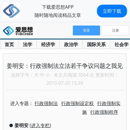
下载爱思想APP
立即下载
随时随地阅读精品文章
登录
注册
首页
法学
经济学
政治学
国际关系
社会学
姜明安：行政强制法立法若干争议问题之我见
选择字号：
大
中
小
本文共阅读 3564 次 更新时间：
2010-07-20 15:39
进入专题：
行政强制法
行政强制设定权
行政强制实
施
行政强制程序
●
姜明安
(
进入专栏
)