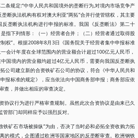
二条规定:“中华人民共和国境外的垄断行为,对境内市场竞争产
反垄断执法机构有权对澳大利亚“两拓”合并行使管辖权，其主要
国反垄断执法机构进行申报的标准。我国《反垄断法》第二十
集中是指下列情形：（一）经营者合并；（二）经营者通过取得股
权”。根据2008年8月3日《国务院关于经营者集中申报标准
一会计年度在全球范围内的营业额合计超过100亿元人民币，
在中国境内的营业额均超过4亿元人民币，需要向我国反垄断执
力拓公司建立新的合资铁矿石公司的协议，符合《中华人民共和
中申报标准的规定》，应当依法向中国商务部申报；商务部应依
审查，并做出相应的审查决定。
合资协议行为进行严格审查规制。虽然此次合资协议是由来已久
及监管部门却同样应予以强烈反对。
导致铁矿石市场被操纵”为由，否决了当时必和必拓全资收购力拓
分离的模式，企图通过欧洲等国家地区的反垄断审查。欧洲钢铁