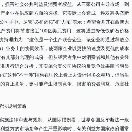
争，损害社会公共利益及消费者权益。从三家公司主导市场，到
生产企业在供应商方面的选择。它实际上会造成一种双寡头垄断
司手中。尽管“必和必拓”和“力拓”表示：希望合并其在西澳大
产费用将节省接近100亿美元费用，这将通过降低铁矿石价格
的抗辩理由为：“这仅是一个生产联合企业，该企业将通过释放必
ara）业务上的协同效应，使两家企业以更快的速度及更低的成本
可能有其部分合理的成份，但从经营者集中对消费者和其他有关经
标准进行综合分析，其实施合资公司协议的反竞争效果应当明显
拓”这种“不干涉”结构在理论上看上去设计得多么精巧，但当生
上的真正竞争，更可能产生限制竞争、损害消费者利益、危害社
断法规制策略
并实施法律审查与规制。从国际惯例看，世界各国反垄断法一般
关利益方的市场竞争产生严重影响时，有关利益方国家政府通常