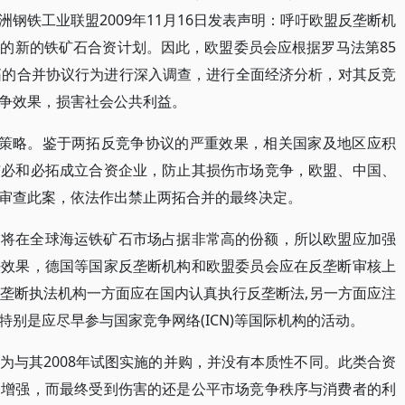
钢铁工业联盟2009年11月16日发表声明：呼吁欧盟反垄断机
的新的铁矿石合资计划。因此，欧盟委员会应根据罗马法第85
拓的合并协议行为进行深入调查，进行全面经济分析，对其反竞
争效果，损害社会公共利益。
作策略。鉴于两拓反竞争协议的严重效果，相关国家及地区应积
与必和必拓成立合资企业，防止其损伤市场竞争，欧盟、中国、
审查此案，依法作出禁止两拓合并的最终决定。
，将在全球海运铁矿石市场占据非常高的份额，所以欧盟应加强
法效果，德国等国家反垄断机构和欧盟委员会应在反垄断审核上
垄断执法机构一方面应在国内认真执行反垄断法,另一方面应注
别是应尽早参与国家竞争网络(ICN)等国际机构的活动。
为与其2008年试图实施的并购，并没有本质性不同。此类合资
的增强，而最终受到伤害的还是公平市场竞争秩序与消费者的利