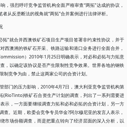
响，强烈呼吁竞争监管机构全面严格审查“两拓”达成的协议，
笔者从反垄断法的视角就“两拓”合并案例进行法律评析。
况
“必和必拓”就合并西澳铁矿石项目生产项目签署非约束性协议，并于
，将对西澳洲的铁矿石开采、铁路运输和港口业务进行全面合并，
ommission）2010年1月25日明确表示，对必和必拓与力拓意
调查，以确定该协议是否产生限制性竞争效果。世界各地的钢铁
限制竞争为由，禁止这两家公司的合资计划。
部门的压力影响，2010年4月7日，澳大利亚竞争监管机构第
和力拓(RioTinto)铁矿石合资生产计划的调查，列出了一系列需要进
期表示，一方面要继续调查力拓和必和必拓的合资计划，另一方
调查。近期，欧委会竞争专员华金?阿尔穆尼亚的发言人表示，
围绕市场份额调查，而是把重点转向了经济层面的深入分析，以