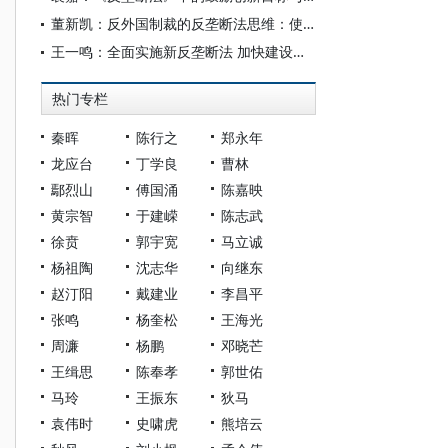
董新凯：反外国制裁的反垄断法思维：使命、功能与机制
王一鸣：全面实施新反垄断法 加快建设全国统一大市场
热门专栏
秦晖
陈行之
郑永年
龙应台
丁学良
曹林
鄢烈山
傅国涌
陈嘉映
黄宗智
于建嵘
陈志武
徐贲
郭宇宽
马立诚
杨祖陶
沈志华
向继东
赵汀阳
戴建业
李昌平
张鸣
杨奎松
王海光
周濂
杨鹏
邓晓芒
王缉思
陈奉孝
郭世佑
马玲
王振东
狄马
袁伟时
史啸虎
熊培云