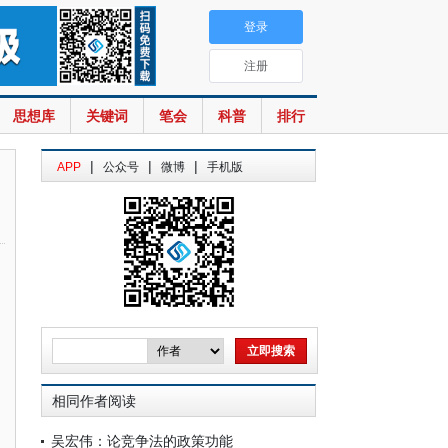
登录
注册
思想库
关键词
笔会
科普
排行
|
|
|
APP
公众号
微博
手机版
相同作者阅读
吴宏伟：论竞争法的政策功能