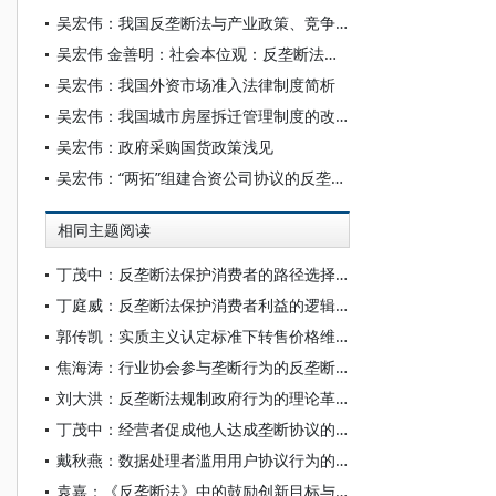
吴宏伟：我国反垄断法与产业政策、竞争政策目标
吴宏伟 金善明：社会本位观：反垄断法立足之本
吴宏伟：我国外资市场准入法律制度简析
吴宏伟：我国城市房屋拆迁管理制度的改革路径思考
吴宏伟：政府采购国货政策浅见
吴宏伟：“两拓”组建合资公司协议的反垄断审查相关问题评析
相同主题阅读
丁茂中：反垄断法保护消费者的路径选择及其具化
丁庭威：反垄断法保护消费者利益的逻辑与再塑
郭传凯：实质主义认定标准下转售价格维持的类型化认定
焦海涛：行业协会参与垄断行为的反垄断法应对
刘大洪：反垄断法规制政府行为的理论革新与实施路径重塑
丁茂中：经营者促成他人达成垄断协议的规范认定
戴秋燕：数据处理者滥用用户协议行为的反垄断法规制
袁嘉：《反垄断法》中的鼓励创新目标与反垄断分析范式革新