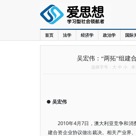
首页
法学
经济学
政治学
国际
吴宏伟：“两拓”组建
选择字号：
大
中
小
本文
●
吴宏伟
2010年4月7日，澳大利亚竞争和
建合资企业协议做出裁决。相关产业界