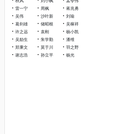
秋风
刘小枫
孟令伟
雷一宁
周枫
蒋兆勇
吴伟
沙叶新
刘瑜
葛剑雄
储昭根
吴稼祥
许之远
袁刚
杨小凯
吴励生
朱学勤
潘维
郑秉文
莫于川
羽之野
谢志浩
孙立平
杨光