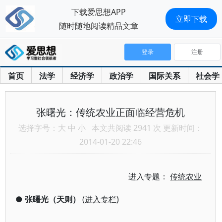
下载爱思想APP
立即下载
随时随地阅读精品文章
登录
注册
首页
法学
经济学
政治学
国际关系
社会学
张曙光：传统农业正面临经营危机
选择字号：
大
中
小
本文共阅读 2941 次 更新时间：
2014-01-20 22:46
进入专题：
传统农业
●
张曙光（天则）
(
进入专栏
)