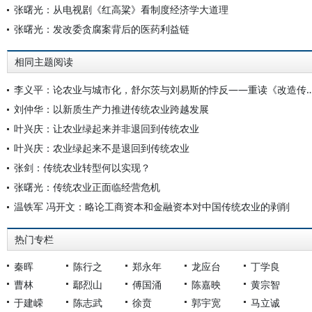
张曙光：从电视剧《红高粱》看制度经济学大道理
张曙光：发改委贪腐案背后的医药利益链
相同主题阅读
李义平：论农业与城市化，舒尔茨与刘易斯的悖反——重读《改造传统
刘仲华：以新质生产力推进传统农业跨越发展
叶兴庆：让农业绿起来并非退回到传统农业
叶兴庆：农业绿起来不是退回到传统农业
张剑：传统农业转型何以实现？
张曙光：传统农业正面临经营危机
温铁军 冯开文：略论工商资本和金融资本对中国传统农业的剥削
热门专栏
秦晖
陈行之
郑永年
龙应台
丁学良
曹林
鄢烈山
傅国涌
陈嘉映
黄宗智
于建嵘
陈志武
徐贲
郭宇宽
马立诚