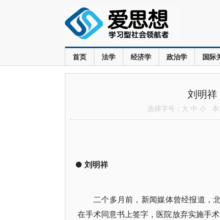
首页
法学
经济学
政治学
国际
刘明祥
选择字号：
大
中
小
本文
●
刘明祥
二个多月前，新闻媒体曾经报道，北
在手术同意书上签字，医院放弃实施手术