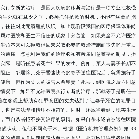
构实行专断的治疗，是因为疾病的诊断与治疗是一项专业性极强
的生死就在旦夕之间，必须抓住抢救的时机，不能有丝毫的拖
士，往往对此无清醒的认识；加上现阶段我国的医疗保障体系尚
亲属对医院和医生不信任的现象十分普遍，如果完全不允许医疗
的生命本来可以挽救但因未采取必要的救治措施而丧失的严重后
图的亲属，恶意利用我们的治疗必须有亲属同意签字的制度，拒
，实际上是听任患者死亡结果的发生。例如，某人与妻子长期不
不阻止，邻居将其处于昏迷状态的妻子送往医院后，急需施行手
复健康，但作为丈夫的被告人希望妻子死去，到医院之后不同意
种情况下，如果不允许医院实行专断的治疗，那就等于是听任一
着在客观上帮助有犯罪意图的丈夫达到了让妻子死亡的犯罪目
到，也是与法理和情理不相符的。同时，还应当看到，现实生活
治，而自杀者拒不接受治疗的事情。如果自杀未遂者被送往医院
醒状态，但他不同意手术。根据《医疗机构管理条例》第 33
正常的成年人并且能够表达自己的意思，那就应征得患者同意。