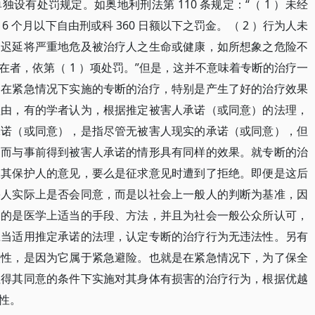
设有处罚规定。如奥地利刑法第 110 条规定：“（ 1 ）未经
 个月以下自由刑或科 360 日额以下之罚金。（ 2 ）行为人未
疗迟延将严重地危及被治疗人之生命或健康，如所想象之危险不
者，依第（ 1 ）项处罚。”但是，这并不意味着专断的治疗一
，在紧急情况下实施的专断的治疗，特别是产生了好的治疗效果
理由，有的学者认为，根据推定被害人承诺（或同意）的法理，
承诺（或同意），是指尽管无被害人现实的承诺（或同意），但
因而与事前得到被害人承诺的情形具有同样的效果。就专断的治
及其保护人的意见，要么是征求意见时遭到了拒绝。即便是这后
害人实际上是否会同意，而是以社会上一般人的判断为基准，因
用的是医学上适当的手段、方法，并且为社会一般公众所认可，
应当适用推定承诺的法理，认定专断的治疗行为无违法性。另有
法性，是因为它属于紧急避险。也就是在紧急情况下，为了保全
征得其同意的条件下实施对其身体有损害的治疗行为，根据优越
性。