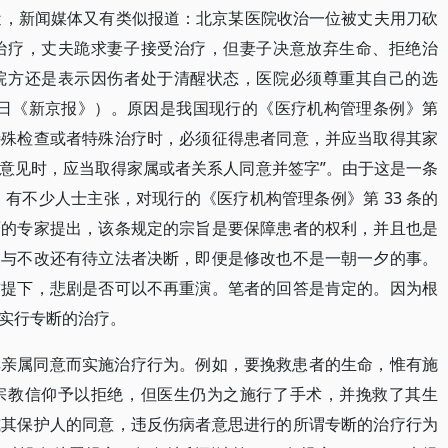
最近，新闻媒体又有类似报道：北京某医院收治一位被丈夫用刀砍
治疗，丈夫跪求妻子接受治疗，但妻子决意放弃生命、拒绝治
院方还是表示因伤者处于清醒状态，医院必须尊重其自己的选
月 27 日《新京报》）。原因是我国现行的《医疗机构管理条例》第
、特殊检查或者特殊治疗时，必须征得患者同意，并应当取得其家
意见时，应当取得家属或者关系人同意并签字”。由于这是一条
有不少人士主张，对现行的《医疗机构管理条例》第 33 条的
面的专家提出，该条规定的宗旨是要保障患者的权利，并且也是
改与不改还有待立法者决断，即便是修改也不是一朝一夕的事。
前提下，悲剧是否可以不再重演。笔者的回答是肯定的。因为根
实行专断的治疗。
其亲属同意而实施治疗行为。例如，要挽救患者的生命，惟有施
宗教信仰予以拒绝，但医生仍为之施行了手术，并挽救了其生
或其保护人的同意，违反伤病者意思进行的所谓专断的治疗行为