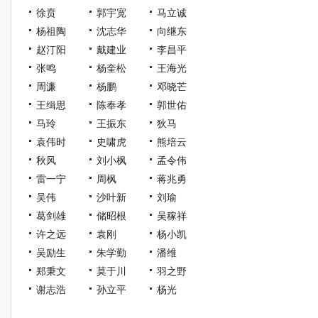
徐贲
郭宇宽
马立诚
杨祖陶
沈志华
向继东
赵汀阳
戴建业
李昌平
张鸣
杨奎松
王海光
周濂
杨鹏
邓晓芒
王缉思
陈奉孝
郭世佑
马玲
王振东
狄马
袁伟时
史啸虎
熊培云
秋风
刘小枫
孟令伟
雷一宁
周枫
蒋兆勇
吴伟
沙叶新
刘瑜
葛剑雄
储昭根
吴稼祥
许之远
袁刚
杨小凯
吴励生
朱学勤
潘维
郑秉文
莫于川
羽之野
谢志浩
孙立平
杨光