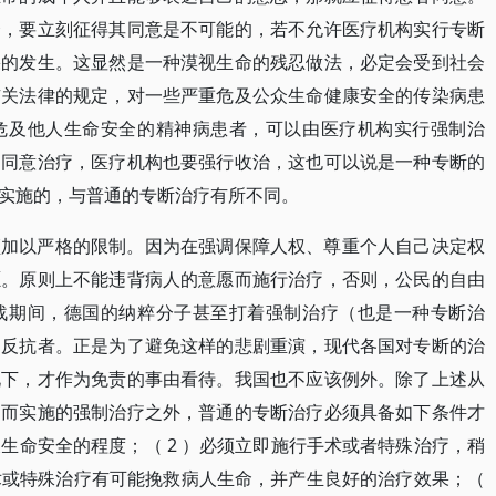
合，要立刻征得其同意是不可能的，若不允许医疗机构实行专断
果的发生。这显然是一种漠视生命的残忍做法，必定会受到社会
有关法律的规定，对一些严重危及公众生命健康安全的传染病患
危及他人生命安全的精神病患者，可以由医疗机构实行强制治
不同意治疗，医疗机构也要强行收治，这也可以说是一种专断的
实施的，与普通的专断治疗有所不同。
须加以严格的限制。因为在强调保障人权、尊重个人自己决定权
愿。原则上不能违背病人的意愿而施行治疗，否则，公民的自由
战期间，德国的纳粹分子甚至打着强制治疗（也是一种专断治
的反抗者。正是为了避免这样的悲剧重演，现代各国对专断的治
况下，才作为免责的事由看待。我国也不应该例外。除了上述从
定而实施的强制治疗之外，普通的专断治疗必须具备如下条件才
及生命安全的程度；（ 2 ）必须立即施行手术或者特殊治疗，稍
手术或特殊治疗有可能挽救病人生命，并产生良好的治疗效果；（