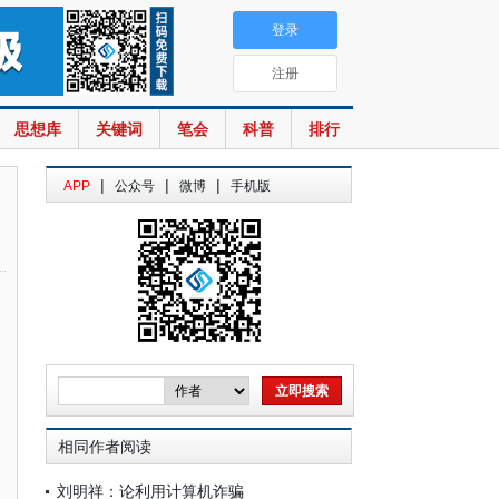
登录
注册
思想库
关键词
笔会
科普
排行
|
|
|
APP
公众号
微博
手机版
相同作者阅读
刘明祥：论利用计算机诈骗