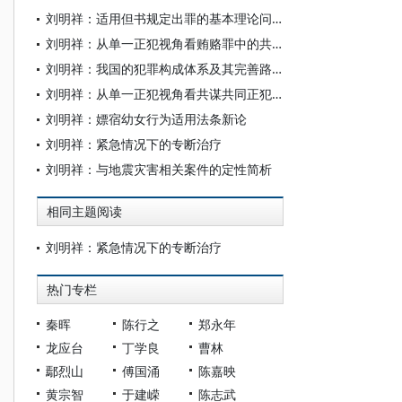
刘明祥：适用但书规定出罪的基本理论问题探究
刘明祥：从单一正犯视角看贿赂罪中的共同犯罪疑难问题
刘明祥：我国的犯罪构成体系及其完善路径
刘明祥：从单一正犯视角看共谋共同正犯论
刘明祥：嫖宿幼女行为适用法条新论
刘明祥：紧急情况下的专断治疗
刘明祥：与地震灾害相关案件的定性简析
相同主题阅读
刘明祥：紧急情况下的专断治疗
热门专栏
秦晖
陈行之
郑永年
龙应台
丁学良
曹林
鄢烈山
傅国涌
陈嘉映
黄宗智
于建嵘
陈志武