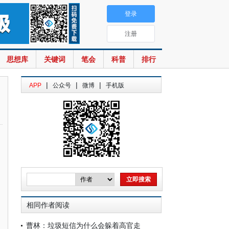
登录
注册
思想库
关键词
笔会
科普
排行
|
|
|
APP
公众号
微博
手机版
相同作者阅读
曹林：垃圾短信为什么会躲着高官走