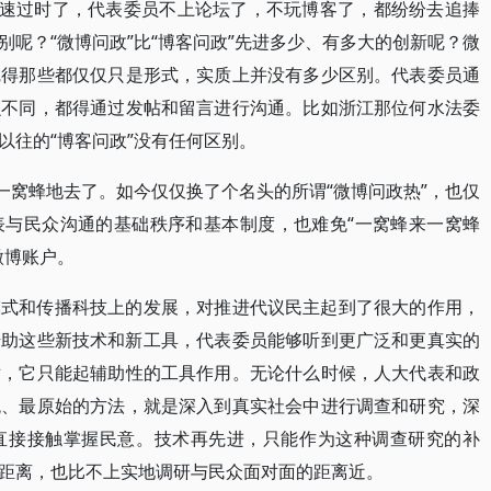
迅速过时了，代表委员不上论坛了，不玩博客了，都纷纷去追捧
呢？“微博问政”比“博客问政”先进多少、有多大的创新呢？微
觉得那些都仅仅只是形式，实质上并没有多少区别。代表委员通
么不同，都得通过发帖和留言进行沟通。比如浙江那位何水法委
以往的“博客问政”没有任何区别。
一窝蜂地去了。如今仅仅换了个名头的所谓“微博问政热”，也仅
表与民众沟通的基础秩序和基本制度，也难免“一窝蜂来一窝蜂
微博账户。
模式和传播科技上的发展，对推进代议民主起到了很大的作用，
借助这些新技术和新工具，代表委员能够听到更广泛和更真实的
术，它只能起辅助性的工具作用。无论什么时候，人大代表和政
统、最原始的方法，就是深入到真实社会中进行调查和研究，深
直接接触掌握民意。技术再先进，只能作为这种调查研究的补
距离，也比不上实地调研与民众面对面的距离近。