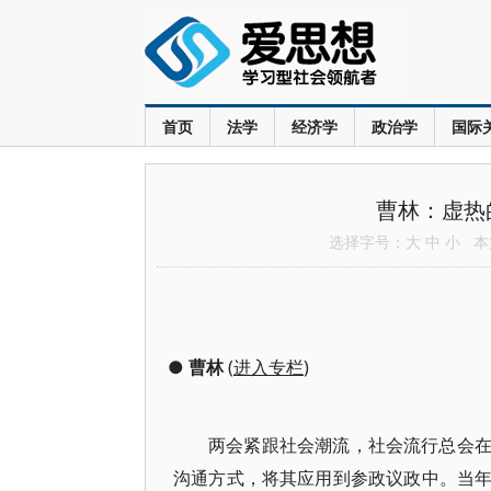
首页
法学
经济学
政治学
国际
曹林：虚热
选择字号：
大
中
小
本文
●
曹林
(
进入专栏
)
两会紧跟社会潮流，社会流行总会
沟通方式，将其应用到参政议政中。当