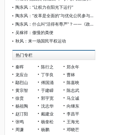
陶东风：“让权力在阳光下运行”
陶东风：“改革是全面的”与优化公民参与——《政府工作报告》解读之二
陶东风：什么叫“活得有尊严”？——《政府工作报告》语录解读之一
吴稼祥：傲慢的粪便
秋风：来一场国民平权运动
热门专栏
秦晖
陈行之
郑永年
龙应台
丁学良
曹林
鄢烈山
傅国涌
陈嘉映
黄宗智
于建嵘
陈志武
徐贲
郭宇宽
马立诚
杨祖陶
沈志华
向继东
赵汀阳
戴建业
李昌平
张鸣
杨奎松
王海光
周濂
杨鹏
邓晓芒