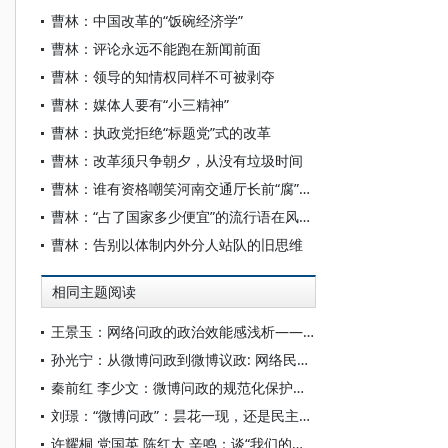
曹林：中国改革的“饭碗经济学”
曹林：评论永远不能跑在新闻前面
曹林：领导的知情权同样不可被剥夺
曹林：媒体人要有“小三精神”
曹林：执政党拒绝“标题党”式的改革
曹林：改革须只争朝夕，从没有垃圾时间
曹林：谁有资格嘲笑河南交通厅长前“腐”后继
曹林：“占了国家多少便宜”的流行语在风中飘荡
曹林：告别以体制内外分人站队的旧思维
相同主题阅读
王景玉：网络问政的政治效能感浅析——以微博问政为例
孙光宁：从微博问政到微博议政: 网络民主的扩展与延伸
秦前红 李少文：微博问政的规范化保护需求
刘璟：“微博问政”：昙花一现，还是民主参与的契机？
许耀桐 党国英 陈红太 辛鸣：谈“我们的改革是全面的改革”