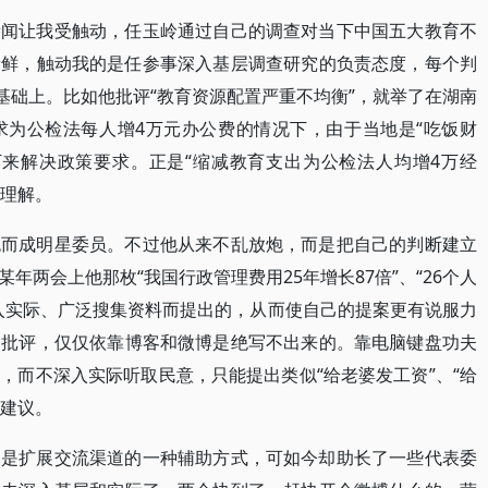
新闻让我受触动，任玉岭通过自己的调查对当下中国五大教育不
新鲜，触动我的是任参事深入基层调查研究的负责态度，每个判
基础上。比如他批评“教育资源配置严重不均衡”，就举了在湖南
求为公检法每人增4万元办公费的情况下，由于当地是“吃饭财
下来解决政策要求。正是“缩减教育支出为公检法人均增4万经
的理解。
炮而成明星委员。不过他从来不乱放炮，而是把自己的判断建立
年两会上他那枚“我国行政管理费用25年增长87倍”、“26个人
入实际、广泛搜集资料而提出的，从而使自己的提案更有说服力
的批评，仅仅依靠博客和微博是绝写不出来的。靠电脑键盘功夫
，而不深入实际听取民意，只能提出类似“给老婆发工资”、“给
人建议。
只是扩展交流渠道的一种辅助方式，可如今却助长了一些代表委