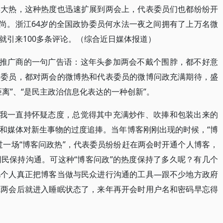
博大热，这种热度也迅速扩展到两会上，代表委员们也都纷纷开
时尚。浙江64岁的全国政协委员何水法一夜之间拥有了上万名微
就引来100多条评论。（综合近日媒体报道）
博推广商的一句广告语：这年头参加两会不戴个围脖，都不好意
表委员，都对两会的微博热和代表委员的微博问政充满期待，盛
离”、“是民主政治信息化表达的一种创新”。
，我一直持怀疑态度，总觉得其中充满炒作、吹捧和包装出来的
和媒体对新生事物的过度追捧。当年博客刚刚出现的时候，“博
过一场“博客问政热”，代表委员纷纷赶在两会时开通个人博客，
民保持沟通。可这种“博客问政”的热度保持了多久呢？有几个
几个人真正把博客当做与民众进行沟通的工具—跟不少地方政府
完两会后就进入睡眠状态了，来年再开会时用户名和密码早忘得