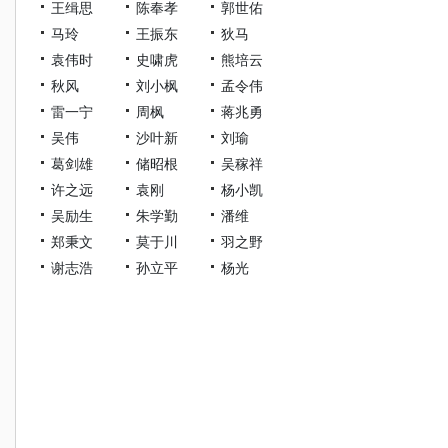
王缉思
陈奉孝
郭世佑
马玲
王振东
狄马
袁伟时
史啸虎
熊培云
秋风
刘小枫
孟令伟
雷一宁
周枫
蒋兆勇
吴伟
沙叶新
刘瑜
葛剑雄
储昭根
吴稼祥
许之远
袁刚
杨小凯
吴励生
朱学勤
潘维
郑秉文
莫于川
羽之野
谢志浩
孙立平
杨光