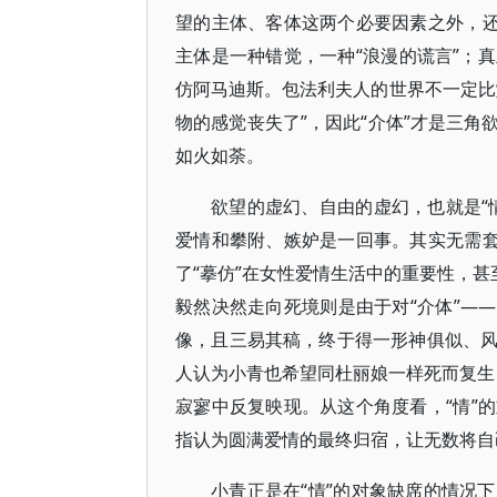
望的主体、客体这两个必要因素之外，还
主体是一种错觉，一种“浪漫的谎言”；
仿阿马迪斯。包法利夫人的世界不一定比
物的感觉丧失了”，因此“介体”才是三
如火如荼。
欲望的虚幻、自由的虚幻，也就是“
爱情和攀附、嫉妒是一回事。其实无需套
了“摹仿”在女性爱情生活中的重要性，甚
毅然决然走向死境则是由于对“介体”—
像，且三易其稿，终于得一形神俱似、
人认为小青也希望同杜丽娘一样死而复生，
寂寥中反复映现。从这个角度看，“情”
指认为圆满爱情的最终归宿，让无数将自
小青正是在“情”的对象缺席的情况