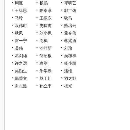
周濂
杨鹏
邓晓芒
王缉思
陈奉孝
郭世佑
马玲
王振东
狄马
袁伟时
史啸虎
熊培云
秋风
刘小枫
孟令伟
雷一宁
周枫
蒋兆勇
吴伟
沙叶新
刘瑜
葛剑雄
储昭根
吴稼祥
许之远
袁刚
杨小凯
吴励生
朱学勤
潘维
郑秉文
莫于川
羽之野
谢志浩
孙立平
杨光