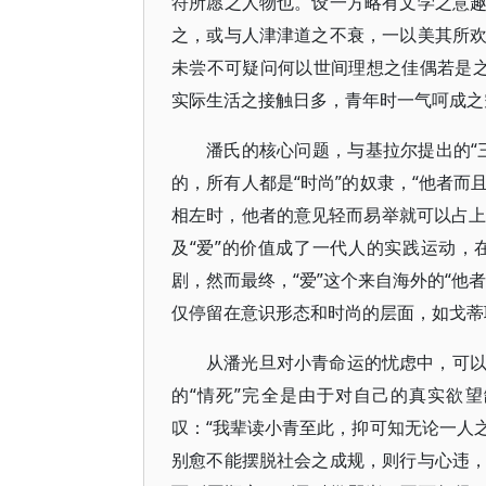
符所愿之人物也。设一方略有文学之意
之，或与人津津道之不衰，一以美其所
未尝不可疑问何以世间理想之佳偶若是
实际生活之接触日多，青年时一气呵成之
潘氏的核心问题，与基拉尔提出的“
的，所有人都是“时尚”的奴隶，“他者
相左时，他者的意见轻而易举就可以占上
及“爱”的价值成了一代人的实践运动
剧，然而最终，“爱”这个来自海外的“他
仅停留在意识形态和时尚的层面，如戈蒂
从潘光旦对小青命运的忧虑中，可
的“情死”完全是由于对自己的真实欲
叹：“我辈读小青至此，抑可知无论一人
别愈不能摆脱社会之成规，则行与心违