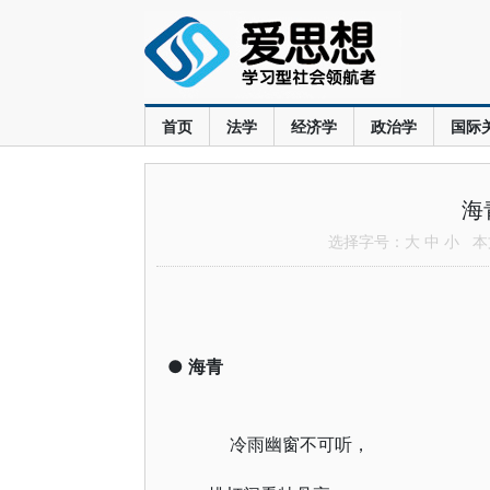
首页
法学
经济学
政治学
国际
海
选择字号：
大
中
小
本文
●
海青
冷雨幽窗不可听，