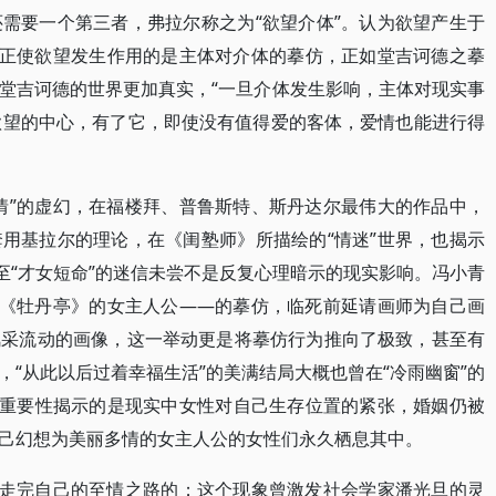
需要一个第三者，弗拉尔称之为“欲望介体”。认为欲望产生于
真正使欲望发生作用的是主体对介体的摹仿，正如堂吉诃德之摹
堂吉诃德的世界更加真实，“一旦介体发生影响，主体对现实事
角欲望的中心，有了它，即使没有值得爱的客体，爱情也能进行得
情”的虚幻，在福楼拜、普鲁斯特、斯丹达尔最伟大的作品中，
用基拉尔的理论，在《闺塾师》所描绘的“情迷”世界，也揭示
至“才女短命”的迷信未尝不是反复心理暗示的现实影响。冯小青
—《牡丹亭》的女主人公——的摹仿，临死前延请画师为自己画
风采流动的画像，这一举动更是将摹仿行为推向了极致，甚至有
“从此以后过着幸福生活”的美满结局大概也曾在“冷雨幽窗”的
的重要性揭示的是现实中女性对自己生存位置的紧张，婚姻仍被
己幻想为美丽多情的女主人公的女性们永久栖息其中。
下走完自己的至情之路的；这个现象曾激发社会学家潘光旦的灵