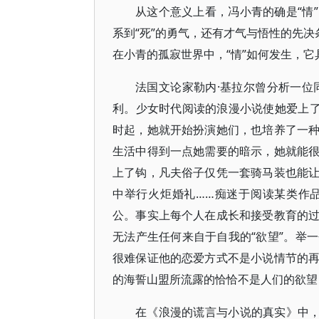
从这个意义上看，冯小青的确是“情
系到“死”的勇气，还有才气与悟性的先决
在小青的孤寂世界中，“情”如何发生，
法国文论家勒内·基拉尔曾分析一位
利。少女时代阅读的浪漫小说使她爱上了
时起，她就开始扮演她们，也培养了一
生活中得到一点她需要的暗示，她就能
上了钩，凡夫俗子仅凭一套骑马装也能
中举行火炬婚礼……痴迷于阅读某类作
公。事实上每个人在成长和接受教育的
无法产生任何来自于自我的“欲望”。举
很难保证他的恋爱方式不是小说情节的
的海誓山盟所流露的恰恰不是人们的欲望
在《浪漫的谎言与小说的真实》中，