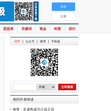
登录
注册
思想库
关键词
笔会
科普
排行
|
|
|
APP
公众号
微博
手机版
相同作者阅读
海青：非虚构成为小说之后