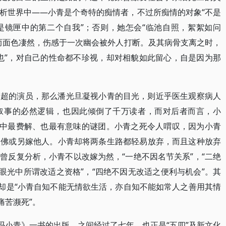
析世界中——小青是个奇特的痴情者，不过所痴情的对象“不是
是镜匣中的第二个自我”；否则，她怎会“临池自照，絮絮如问
而面色凄然，伤感于一次幽会被外人打断。及其病骨支离之时，
也”，对自己的性命都不珍视，却对相貌如此留心，自是因为那
高超的演员，那么潘光旦凝视小青的目光，则近乎医生观察病人
叙事的必然逻辑，也因此倾倒了千万读者，而对后者而言，小
事中最费解、也最有意味的谜团。小青之死令人喟叹，因为小青
入佛或另嫁他人。小青却将两条生路都轻易放弃，而且这种放弃
曾反复分析，小青不以改嫁为然，“一绝不因名节关系”，“二绝
眼光中所谓改适之资格”，“四绝不因无改适之便利与机会”。其
的却是“小青自知不能无情欲生活，亦自知不能如常人之善用其情
痛苦濒死”。
冯小青》一书的出版，之间经过了七年，也正是“五四”及新文化