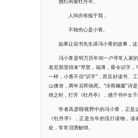
挑灯闲看牡丹亭。
人间亦有痴于我，
不独伤心是小青。
如果让说书先生讲冯小青的故事，这
冯小青是明万历年间一户寻常人家
老尼那里得来“早慧，福薄，毋令识字，
一样，小青不但“识字”，而且好读书、
山佛舍，两年后即病死。“冷雨幽窗”诗
绝之时，打开《牡丹亭》，感于书中女子
学者高彦颐视野中的冯小青，正是
《牡丹亭》，正是当年的流行读物，读
处，常常泪洒鲛绡。