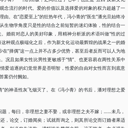
”观念流行的时代。爱的价值以及选择爱的对象的权力超越了一
由。在“恋爱至上”的狂热年代，冯小青的“医生”潘光旦始终冷
，从生物学角度只是性的结合之前短暂的迷幻体验，性的结合一
失。婚前对恋人的美好印象，用精神分析派的术语叫做“性的过
将这种观点极端化之后，作为新文化运动最辉煌的战果之一的婚
少在“择偶”这一点上并不占多少优势，甚至后者反而可以人为地
。况且如果女性比男性更敏感于“情”、也更容易在两性关系中
个情爱追逐的幻觉世界是否明智，性爱的自由对女性而言到底意
答案仍付阙如。
情”的神圣性灰飞烟灭了。在《冯小青》的书后，潘对理想之爱
题，每曰，非理想之妻不娶，或非理想之夫不嫁；……未几，
往还，论交，订婚闻矣；试就而询之，则其所论交而订婚者果适