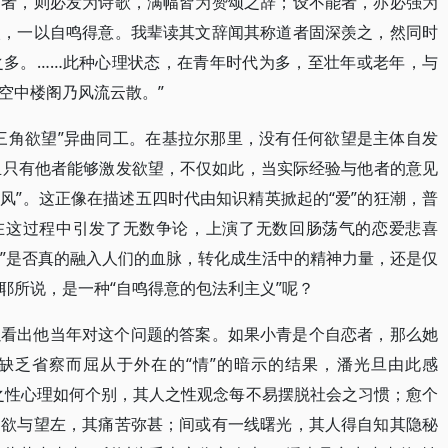
趣者，则必发为诗歌，满幅皆为赞颂之辞；设不能者，亦必强为
欢，一以自鸣得意。我辈读其文辞闻其称道者固深羡之，然同时
之多。……此种心理状态，在青年时代为多，至壮年或老年，与
空中楼阁乃风流云散。”
三角欲望”异曲同工。在基拉尔那里，没有任何欲望是主体自发
而且只有他者能够激发欲望，不仅如此，当实际经验与他者的意见
风”。这正像在描述五四时代由知识精英掀起的“爱”的狂潮，普
，在这过程中引发了无数争论，上演了无数回肠荡气的恋爱悲喜
者”是否真的融入人们的血脉，转化成生活中的精神力量，还是仅
耶所说，是一种“自鸣得意的包法利主义”呢？
以看出他当年对这个问题的答案。如果小青是个自恋者，那么她
望缺乏省察而屈从于外在的“情”的暗示的结果，潘光旦由此感
之性心理如何个别，其人之性观念每不易摆脱社会之习惯；愈个
，欲与望左，其痛苦弥甚；间或有一线曙光，其人得自知其隐秘