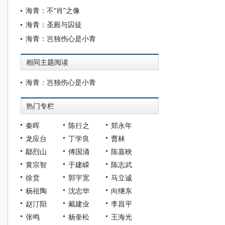
海青：不“肖”之像
海青：圣殿与囚徒
海青：岂独伤心是小青
相同主题阅读
海青：岂独伤心是小青
热门专栏
秦晖
陈行之
郑永年
龙应台
丁学良
曹林
鄢烈山
傅国涌
陈嘉映
黄宗智
于建嵘
陈志武
徐贲
郭宇宽
马立诚
杨祖陶
沈志华
向继东
赵汀阳
戴建业
李昌平
张鸣
杨奎松
王海光