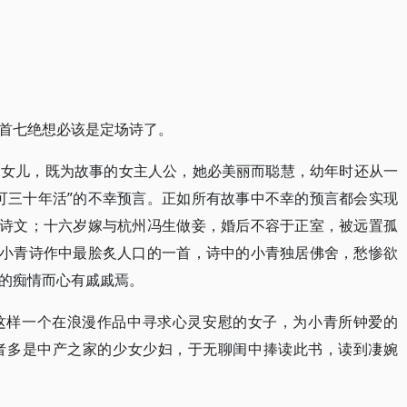
首七绝想必该是定场诗了。
的女儿，既为故事的女主人公，她必美丽而聪慧，幼年时还从一
可三十年活”的不幸预言。正如所有故事中不幸的预言都会实现
工诗文；十六岁嫁与杭州冯生做妾，婚后不容于正室，被远置孤
是小青诗作中最脍炙人口的一首，诗中的小青独居佛舍，愁惨欲
的痴情而心有戚戚焉。
这样一个在浪漫作品中寻求心灵安慰的女子，为小青所钟爱的
者多是中产之家的少女少妇，于无聊闺中捧读此书，读到凄婉