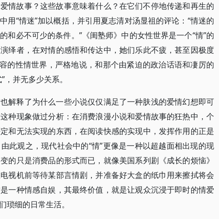
的爱情故事？这些故事意味着什么？在它们不停地传递和再生的
中用“情迷”加以概括，并引用夏志清对汤显祖的评论：“情迷的
的和必不可少的条件。”《闺塾师》中的女性世界是一个“情”的
、演绎者，在对情的感悟和传达中，她们乐此不疲，甚至因极度
从容的性情世界，严格地说，和那个由紧迫的政治话语和凄厉的
式”，并无多少关系。
这也解释了为什么一些小说仅仅满足了一种肤浅的爱情幻想即可
对这种现象做过分析：在消费浪漫小说和爱情故事的狂热中，个
否定和无法实现的东西，在阅读快感的实现中，发挥作用的正是
由此观之，现代社会中的“情”更像是一种以超越面相出现的现
改变的只是消费品的形式而已，就像美国系列剧《成长的烦恼》
在电视机前等待某部言情剧，并准备好大盒的纸巾用来擦拭将会
这是一种情感自娱，其最终价值，就是让观众沉浸于即时的情爱
们琐细的日常生活。