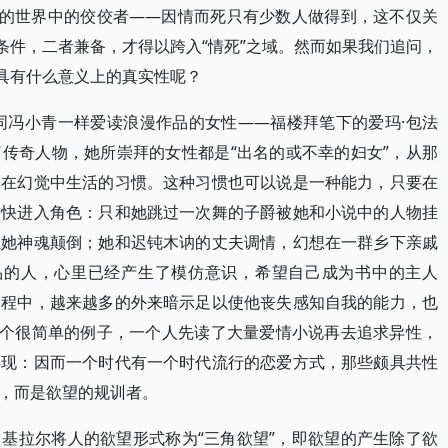
”的世界中的佼佼者——因情而死只有少数人做得到，这不仅关
条件，二者兼备，才得以跨入“情死”之域。然而如果我们追问，
它具有什么意义上的真实性呢？
同冯小青一样爱读浪漫作品的女性——福楼拜笔下的爱玛·包法
传奇人物，她所崇拜的女性都是“出名的或不幸的妇女”，从那
种在幻觉中生活的习惯。这种习惯也可以说是一种能力，只要在
很快进入角色：只和她跳过一次舞的子爵被她和小说中的人物挂
让她神魂颠倒；她和迟钝木讷的丈夫调情，幻想在一群乡下亲戚
品的人，心里已经产生了模仿意识，希望自己成为书中的主人
过程中，越来越多的外来暗示足以使他丧失感知自我的能力，也
一个很简单的例子，一个人先读了大量爱情小说再去追求异性，
再现：因而一个时代有一个时代流行的恋爱方式，那些颇具共性
，而是欲望的规训者。
基拉尔将人的欲望形式称为“三角欲望”，即欲望的产生除了欲