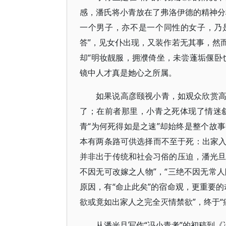
感，潘氏将小青放在了弗洛伊德的精神分
一个男子，亦不是一个同性的女子，乃
答”，见女仆出现，又装作若无其事，然
却“明妆靓服，拥濮倚坐，未尝蓬垢偃卧
镜中人才真是她心之所属。
如果说高彦颐视小青，如观众欣赏
了；在前者那里，小青之死体现了情迷
青“为何死得如是之速”却始终是整个故
本有两条路可供选择而不至于死：出家
并非出于传统和社会习俗的压迫，潘光旦
不因无可改嫁之人物”，“三绝不因无常人
原因，有“命止此矣”的宿命观，更重要
欲或竟如出家人之完全灭情禁欲”，终于“
从潘光旦写作“冯小青考”的初稿到《