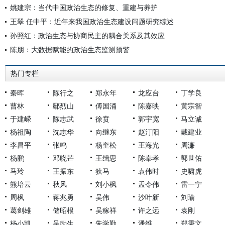
姚建宗：当代中国政治生态的修复、重建与养护
王翠 任中平：近年来我国政治生态建设问题研究综述
孙照红：政治生态与协商民主的耦合关系及其效应
陈朋：大数据赋能的政治生态监测预警
热门专栏
秦晖
陈行之
郑永年
龙应台
丁学良
曹林
鄢烈山
傅国涌
陈嘉映
黄宗智
于建嵘
陈志武
徐贲
郭宇宽
马立诚
杨祖陶
沈志华
向继东
赵汀阳
戴建业
李昌平
张鸣
杨奎松
王海光
周濂
杨鹏
邓晓芒
王缉思
陈奉孝
郭世佑
马玲
王振东
狄马
袁伟时
史啸虎
熊培云
秋风
刘小枫
孟令伟
雷一宁
周枫
蒋兆勇
吴伟
沙叶新
刘瑜
葛剑雄
储昭根
吴稼祥
许之远
袁刚
杨小凯
吴励生
朱学勤
潘维
郑秉文