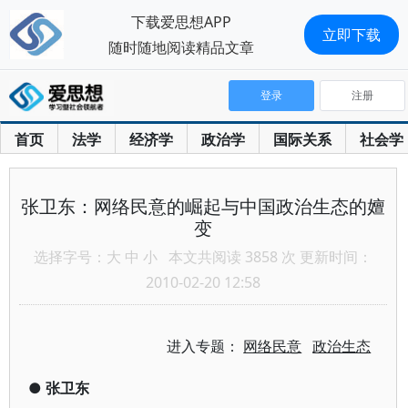
下载爱思想APP
立即下载
随时随地阅读精品文章
登录
注册
首页
法学
经济学
政治学
国际关系
社会学
张卫东：网络民意的崛起与中国政治生态的嬗
变
选择字号：
大
中
小
本文共阅读 3858 次 更新时间：
2010-02-20 12:58
进入专题：
网络民意
政治生态
●
张卫东