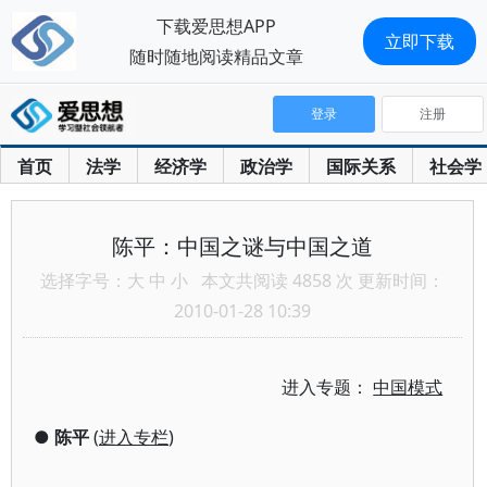
下载爱思想APP
立即下载
随时随地阅读精品文章
登录
注册
首页
法学
经济学
政治学
国际关系
社会学
陈平：中国之谜与中国之道
选择字号：
大
中
小
本文共阅读 4858 次 更新时间：
2010-01-28 10:39
进入专题：
中国模式
●
陈平
(
进入专栏
)