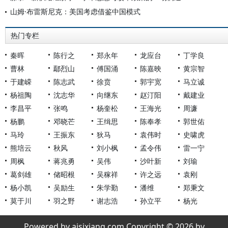
山姆·布雷斯尼克：美国考虑借鉴中国模式
热门专栏
秦晖
陈行之
郑永年
龙应台
丁学良
曹林
鄢烈山
傅国涌
陈嘉映
黄宗智
于建嵘
陈志武
徐贲
郭宇宽
马立诚
杨祖陶
沈志华
向继东
赵汀阳
戴建业
李昌平
张鸣
杨奎松
王海光
周濂
杨鹏
邓晓芒
王缉思
陈奉孝
郭世佑
马玲
王振东
狄马
袁伟时
史啸虎
熊培云
秋风
刘小枫
孟令伟
雷一宁
周枫
蒋兆勇
吴伟
沙叶新
刘瑜
葛剑雄
储昭根
吴稼祥
许之远
袁刚
杨小凯
吴励生
朱学勤
潘维
郑秉文
莫于川
羽之野
谢志浩
孙立平
杨光
Powered by aisixiang.com Copyright © 2026 by