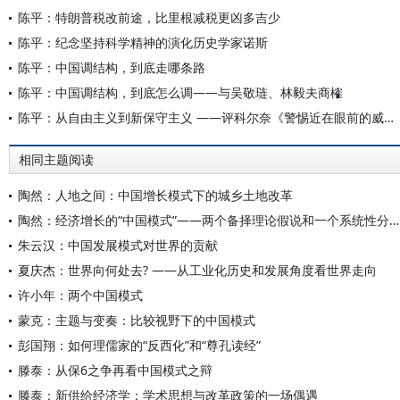
陈平：特朗普税改前途，比里根减税更凶多吉少
陈平：纪念坚持科学精神的演化历史学家诺斯
陈平：中国调结构，到底走哪条路
陈平：中国调结构，到底怎么调——与吴敬琏、林毅夫商榷
陈平：从自由主义到新保守主义 ——评科尔奈《警惕近在眼前的威胁》
相同主题阅读
陶然：人地之间：中国增长模式下的城乡土地改革
陶然：经济增长的“中国模式”——两个备择理论假说和一个系统性分析框架
朱云汉：中国发展模式对世界的贡献
夏庆杰：世界向何处去? ——从工业化历史和发展角度看世界走向
许小年：两个中国模式
蒙克：主题与变奏：比较视野下的中国模式
彭国翔：如何理儒家的“反西化”和“尊孔读经”
滕泰：从保6之争再看中国模式之辩
滕泰：新供给经济学：学术思想与改革政策的一场偶遇