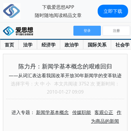
下载爱思想APP
立即下载
随时随地阅读精品文章
登录
注册
首页
法学
经济学
政治学
国际关系
社会学
陈力丹：新闻学基本概念的艰难回归
——从词汇表达看我国改革开放30年新闻学的变革轨迹
选择字号：
大
中
小
本文共阅读 3752 次 更新时间：
2010-01-27 09:09
进入专题：
新闻学基本概念
传媒职能
客观公正
作
为商品的新闻