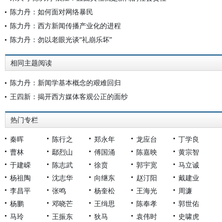
陈力丹：如何面对网络暴民
陈力丹：西方新闻传播产业化的进程
陈力丹：勿以老眼光谈“礼崩乐坏”
相同主题阅读
陈力丹：新闻学基本概念的艰难回归
王四新：揭开西方媒体客观公正的面纱
热门专栏
秦晖
陈行之
郑永年
龙应台
丁学良
曹林
鄢烈山
傅国涌
陈嘉映
黄宗智
于建嵘
陈志武
徐贲
郭宇宽
马立诚
杨祖陶
沈志华
向继东
赵汀阳
戴建业
李昌平
张鸣
杨奎松
王海光
周濂
杨鹏
邓晓芒
王缉思
陈奉孝
郭世佑
马玲
王振东
狄马
袁伟时
史啸虎