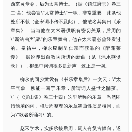
西京灵堂令，后为太常博士。（据《镇江府志》卷三
二·墓）他尝官\"太常博士\"一职，非常重要，此条他
处所不载（全宋词小传不及此）。他敢名其集曰《乐
章集》，当与他在太常署供职有密切关系，后周的
\"新法曲声调\"的乐章舞曲，他在太常署必曾经看过
的。皇祐中，柳永应制呈仁宗而获罪的《醉蓬莱
慢》，据说即出自教坊所进的新曲（见《渑水燕谈
录》），柳集中词调很多是新声，这正是一例。
柳永的同乡黄裳有《书乐章集后》一文云：\"太
平气象，柳能一写于乐章，所谓词人盛世之黼藻。
\"（《演山集》卷三十四）这里所称的乐章，当然即
指他填的词，和后周整理的乐章舞曲性质是相同，而
为\"歌者所诵习\"的。
赵宋学术，实多承接后周，周人有复古倾向，遂