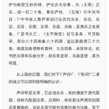
俨与枢密王朴作律。俨论古今乐事，为（大周）正
乐，成一百二十卷。事在俨传。《玉海》引中兴书
目：\"中书舍人窦俨承诏订论历代乐名、乐仪、乐
议、乐音、乐图、乐章、乐器、乐曲，及夷乐之名甚
备。\"是书久亡，《太平御览》征引多条，可另辑
录。原分八十四卷象八十四调，益以新曲谱三十六
卷。南渡后曲谱惟有黄钟、大吕四卷，余皆佚去。此
书把乐章和乐曲分开，则乐章是辞，乐曲是谱，甚为
明显。
从上面的记载，我们对于\"声诗\"、\"歌词\"二者
的涵义可以得到较明确的认识：
声诗即是乐章，它必须合乐，有的渊源于唐代梨
园，得称为梨园乐章。后周时，有依新法声调而别撰
乐章舞曲的，这处乐章可能包括教坊曲与法曲。至于