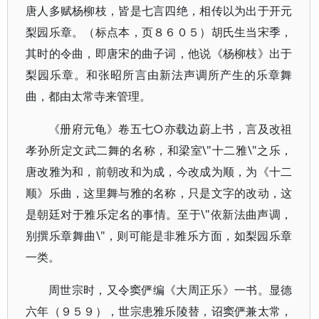
唐人多赋杨柳枝，皆是七言四绝，相传以为出于开元
梨园乐章。（标点本，页８６０５）胡氏生当宋季，
其时的令曲，即唐宋的曲子词，他说《杨柳枝》出于
梨园乐章。和张昭所言由新法声调所产生的乐章舞
曲，都由太常寺来管理。
《册府元龟》卷五七○亦载边蔚上书，言及改祖
孝孙所定文武二舞的名称，和梁室\"十二雅\"之乐，
唐改雅为和，前朝改和为成，今改成为顺，为《十二
顺》乐曲，这里舞与雅的名称，只是文字的改动，这
是朝廷对于雅乐定名的事情。至于\"依新法曲声调，
别撰乐章舞曲\"，则可能是非雅乐方面，如梨园乐章
一类。
周世宗时，又令窦俨编《大周正乐》一书。显德
六年（９５９），世宗患雅乐陵替，诏窦俨兼太常，