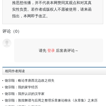
推思想传播，并不代表本网赞同其观点和对其真
实性负责。若作者或版权人不愿被使用，请来函
指出，本网即予改正。
评论（0）
请先
登录
后发表评论～
评论
相同作者阅读
饶宗颐：略论李唐西北边政之得失
饶宗颐：我的家学经历
饶宗颐：我所认识的汉学家
饶宗颐：敦煌舞谱与后周之整理乐章兼论柳永《永章集》之来历