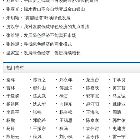
刘世锦：中国要走低碳且有较高经济增长的道路
张亚光：绿水青山不会自动变成金山银山
朱玥颖：“雾霾经济”呼唤绿色发展
厉以宁：我对发展低碳绿色经济的九点看法
张维迎：发展绿色经济不能离开市场
张维迎：寻找绿色经济的商业模式
温家宝：发展绿色经济 促进持续增长
热门专栏
秦晖
陈行之
郑永年
龙应台
丁学良
曹林
鄢烈山
傅国涌
陈嘉映
黄宗智
于建嵘
陈志武
徐贲
郭宇宽
马立诚
杨祖陶
沈志华
向继东
赵汀阳
戴建业
李昌平
张鸣
杨奎松
王海光
周濂
杨鹏
邓晓芒
王缉思
陈奉孝
郭世佑
马玲
王振东
狄马
袁伟时
史啸虎
熊培云
秋风
刘小枫
孟令伟
雷一宁