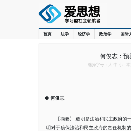
首页
法学
经济学
政治学
国际
何俊志：预
选择字号：
大
中
小
本文
●
何俊志
【摘要】 透明是法治和民主政府的
明对于确保法治和民主政府的责任机制