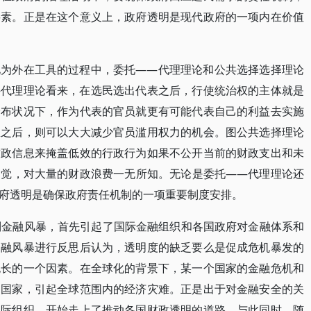
要素。正是在这个意义上，政府透明是现代政府的一项内在价值
化为外在工具的过程中，委托——代理理论和公共选择选择理论
—代理理论看来，在选民选出代表之后，行使统治权的主体就是
分布状况下，作为代表的官员就更有可能代表自己的利益去实施
息之后，则可以大大减少官员滥用权力的机会。图公共选择理论
财政信息来掩盖低效的行政行为如果不公开当前的财政支出和未
幻觉，对大量的财政浪费一无所知。无论是委托——代理理论还
府透明是确保政府责任机制的一项重要制度安排。
列金融风暴，首先引起了国际金融组织和各国政府对金融体系和
金融风暴进行反思后认为，透明度的缺乏要么是促成危机暴发的
拖长的一个因素。在全球化的背景下，某一个国家的金融危机和
的国家，引起全球范围内的经济灾难。正是出于对金融安全的关
国际组织，开始走上了推动各国财政透明的道路。与此同时，随