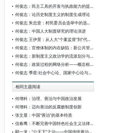
何俊志：民主工具的开发与执政能力的提升
何俊志：论历史制度主义的制度生成理论
何俊志 朱忠壹：村民委员会选举中的选票设计与民主质量
何俊志：中国人大制度研究的理论演进
何俊志 王伊景：从人大“个案监督”到“代表参与诉讼调解”——
何俊志：官僚体制的内在缺陷：新公共管理视角的分析
何俊志：新制度主义政治学的流派划分与分析走向
何俊志：政策过程的网络分析——概念框架的产生、深化与拓展
何俊志 季星:社会中心论、国家中心论与制度中心论——当代西方政治科学的视角转换
相同主题阅读
何增科：治理、善治与中国政治发展
何增科：迈向善治的反腐败制度创新
张文显：中国“善治”的基本特质
信春鹰：不断完善中国特色社会主义法律体系 以良法促进发展 保障善治
鄢一龙：“公天下”之治——中国传统善治观及其当代意义