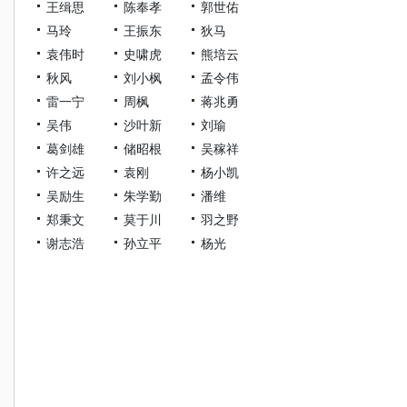
王缉思
陈奉孝
郭世佑
马玲
王振东
狄马
袁伟时
史啸虎
熊培云
秋风
刘小枫
孟令伟
雷一宁
周枫
蒋兆勇
吴伟
沙叶新
刘瑜
葛剑雄
储昭根
吴稼祥
许之远
袁刚
杨小凯
吴励生
朱学勤
潘维
郑秉文
莫于川
羽之野
谢志浩
孙立平
杨光