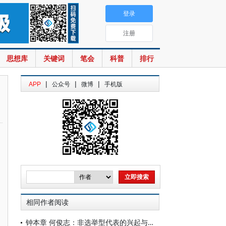
登录
注册
思想库
关键词
笔会
科普
排行
|
|
|
APP
公众号
微博
手机版
相同作者阅读
钟本章 何俊志：非选举型代表的兴起与政治代表概念的转向