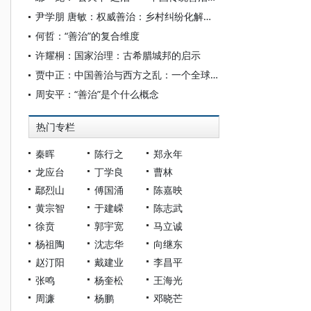
尹学朋 唐敏：权威善治：乡村纠纷化解机制新探索
何哲：“善治”的复合维度
许耀桐：国家治理：古希腊城邦的启示
贾中正：中国善治与西方之乱：一个全球治理的视角
周安平：“善治”是个什么概念
热门专栏
秦晖
陈行之
郑永年
龙应台
丁学良
曹林
鄢烈山
傅国涌
陈嘉映
黄宗智
于建嵘
陈志武
徐贲
郭宇宽
马立诚
杨祖陶
沈志华
向继东
赵汀阳
戴建业
李昌平
张鸣
杨奎松
王海光
周濂
杨鹏
邓晓芒