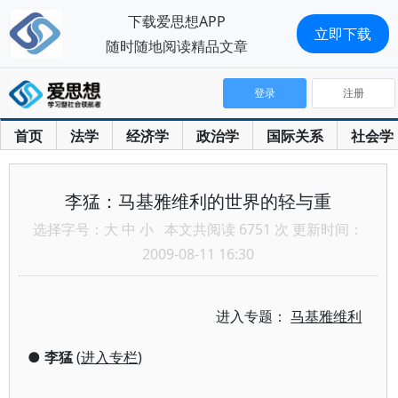
下载爱思想APP
立即下载
随时随地阅读精品文章
登录
注册
首页
法学
经济学
政治学
国际关系
社会学
李猛：马基雅维利的世界的轻与重
选择字号：
大
中
小
本文共阅读 6751 次 更新时间：
2009-08-11 16:30
进入专题：
马基雅维利
●
李猛
(
进入专栏
)