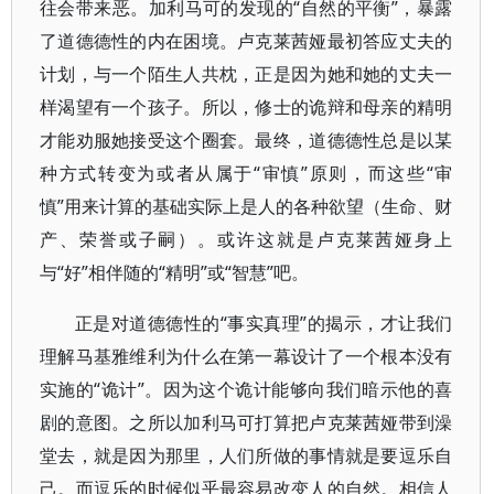
往会带来恶。加利马可的发现的“自然的平衡”，暴露
了道德德性的内在困境。卢克莱茜娅最初答应丈夫的
计划，与一个陌生人共枕，正是因为她和她的丈夫一
样渴望有一个孩子。所以，修士的诡辩和母亲的精明
才能劝服她接受这个圈套。最终，道德德性总是以某
种方式转变为或者从属于“审慎”原则，而这些“审
慎”用来计算的基础实际上是人的各种欲望（生命、财
产、荣誉或子嗣）。或许这就是卢克莱茜娅身上
与“好”相伴随的“精明”或“智慧”吧。
正是对道德德性的“事实真理”的揭示，才让我们
理解马基雅维利为什么在第一幕设计了一个根本没有
实施的“诡计”。因为这个诡计能够向我们暗示他的喜
剧的意图。之所以加利马可打算把卢克莱茜娅带到澡
堂去，就是因为那里，人们所做的事情就是要逗乐自
己。而逗乐的时候似乎最容易改变人的自然。相信人