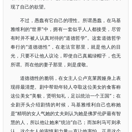
现了自己的欲望。
不过，愚蠢有它自己的理性。所谓愚蠢，在马基
雅维利的“世界”中，拥有一套似乎人人都接受，尽管
有时并不被人认真对待的“道德哲学”。这套道德哲学
奉行的“道德德性”，在老法官那里，就是他人的目
光，只要不让他人议论，即使自己真戴绿帽子，也无
所谓。而在他的妻子那里，则是虔敬。
道德德性的脆弱，在女主人公卢克莱茜娅身上表
现得最清楚。剧中帮助年轻人夺取这位美女的食客称
这位美女“美貌，贤明知礼，足以统治一个王国”；在
全剧开头介绍剧情的时候，马基雅维利自己也称她
是“精明的女人气她的丈夫则认为她是佛罗伦萨最有智
慧的人，所以他让她来“统治”自己；而加利马可则承
认，这个女人的审慎和力量一直让他害怕。正是这个