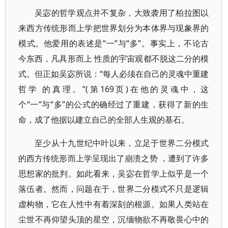
吴宓的哲学观点并不复杂，大致袭用了柏拉图以
来西方传统形而上学把世界划分为本体界与现象界的
模式。他爱用的表述是“一”与“多”。事实上，不论古
今东西，凡具形而上 性质的宇宙观都不脱这二分的模
式。但正如吴宓所说：“每人必须在自己的灵魂中重建
哲学 的真理。”(第169页)在他的灵魂中，这
个“一”与“多”的公式的确经过了重建，获得了新的生
命，成了他据以建立自己的全部人生观的基石。
至少从十九世纪中叶以来，立足于世界二分模式
的西方传统形而上学呈现出了崩溃之势 ，遭到了许多
思想家的批判。如此看来，吴宓在哲学上似乎是一个
落伍者。然而，问题在于，世界二分模式不只是逻辑
虚构物，它在人性中有着深刻的根源。如果人类站在
尘世不再仰望头顶的星空，沉缅物欲不再敬畏心中的