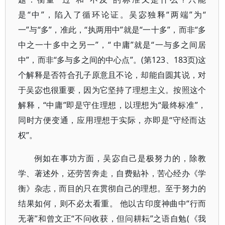
是“中”，陷入了循环论证。吴宓独释“两端”为“
一”与“多”，准此，“执两用中”就是“一十多”，而非“多
中之一十多中之另一”，“ 中庸”就是“一与多之间居
中”，而非“多与多之间的中心点”。(第123、183页)这
个解释是否符合孔子原意且不论，却能自圆其说，对
于吴宓也很重要，因为它坚持了理想主义。按照这个
解释，“中庸”即是守住理想，以理想为“最终标准”，
同时方便变通，应用理想于实际，亦即是“守经而达
权”。
例如在事功方面，吴宓自己是极努力的，除教
学、著述外，还劳苦奔走，自费贴补，苦心经办《学
衡》杂志，而目的只在贯彻自己的理想。至于努力的
结果如何，则不必太看重。 他以古印度神曲中“行而
无著”和曾文正“不问收获，但问耕耘”之语自勉(《我