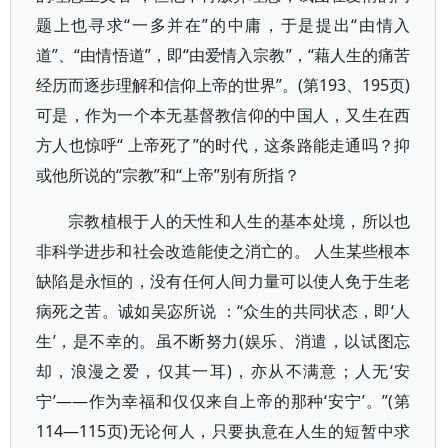
题上也寻求“一多并在”的中庸，于是提出“由情入
道”、“由情悟道”，即“由爱情入宗教”，“藉人生的痛苦
经历而逐步理解和信仰上帝的世界”。(第193、195页)
可是，作为一个本无基督教信仰的中国人，又生在西
方人也惊呼“ 上帝死了”的时代，这条路能走通吗？抑
或他所说的“宗教”和“上帝”别有所指？
宗教植根于人的天性和人生的基本处境，所以也
非科学进步和社会改造能使之消亡的。 人生某些根本
缺陷是永恒的，没有任何人间力量可以使人免于生老
病死之苦。诚如吴宓所说 ：“众生的共同状态，即‘人
生’，是不幸的。虽不断努力(娱乐、消遣，以试图忘
却，浪漫之爱，仅其一耳)，亦从不满意；人无‘安
宁’——作为幸福和仅仅来自上帝的那种‘安宁’。”(第
114—115页)无论何人，只要执意在人生的短暂中求