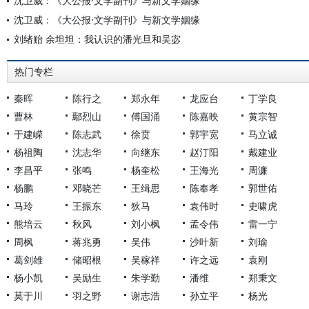
沈卫威：《大公报·文学副刊》与新文学姻缘
沈卫威：《大公报·文学副刊》与新文学姻缘
刘绪贻 余坦坦：我认识的潘光旦和吴宓
热门专栏
秦晖
陈行之
郑永年
龙应台
丁学良
曹林
鄢烈山
傅国涌
陈嘉映
黄宗智
于建嵘
陈志武
徐贲
郭宇宽
马立诚
杨祖陶
沈志华
向继东
赵汀阳
戴建业
李昌平
张鸣
杨奎松
王海光
周濂
杨鹏
邓晓芒
王缉思
陈奉孝
郭世佑
马玲
王振东
狄马
袁伟时
史啸虎
熊培云
秋风
刘小枫
孟令伟
雷一宁
周枫
蒋兆勇
吴伟
沙叶新
刘瑜
葛剑雄
储昭根
吴稼祥
许之远
袁刚
杨小凯
吴励生
朱学勤
潘维
郑秉文
莫于川
羽之野
谢志浩
孙立平
杨光