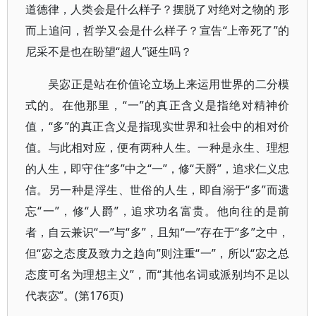
道德律，人类会是什么样子？摆脱了对绝对之物的 形
而上追问，哲学又会是什么样子？宣告“上帝死了”的
尼采不是也在盼望“超人”诞生吗？
吴宓正是站在价值论立场上来运用世界的二分模
式的。在他那里，“一”的真正含义是指绝对精神价
值，“多”的真正含义是指现实世界和社会中的相对价
值。与此相对应，便有两种人生。一种是永生、理想
的人生，即守住“多”中之“一”，修“天爵”，追求仁义忠
信。另一种是浮生、世俗的人生，即自溺于“多”而遗
忘“一”，修“人爵”，追求功名富贵。他向往的是前
者，自云兼识“一”与“多”，且知“一”存在于“多”之中，
但“宓之态度及致力之趋向”则注重“一”，所以“宓之总
态度可名为理想主义”，而“其他名词或派别均不足以
代表宓”。(第176页)