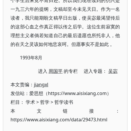
个学生后来竟不肯归还。所以我们现在读到的仍只是
一九三六年的提纲，文稿却至今未见天日。作为一名
读者，我只能期盼文稿早日出版，使吴宓最渴望传后
的这部心血之作真正得以传之后学。这位生前寂寞的
理想主义者倘若知道自己的最后遗愿也所托非人，他
的在天之灵该如何地悲哀呵。但愿事实不是如此 。
1993年8月
进入
周国平
的专栏 进入专题：
吴宓
本文责编：
jiangxl
发信站：爱思想（https://www.aisixiang.com）
栏目：
学术
>
哲学
>
哲学读书
本文链接：
https://www.aisixiang.com/data/29473.html