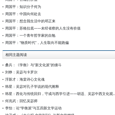
周国平：知识分子何为
周国平：中国向何处去
周国平：想念我生活中的邓正来
周国平：苏格拉底——未经省察的人生没有价值
周国平：一个青年哲学家的自勉
周国平：“物质时代”，人生取向不能跑偏
相同主题阅读
桑兵：《学衡》与“新文化派”的缠斗
刘铮：吴宓与卡罗尔
浮新才：海棠诗心文化魂
韩星：吴宓对孔子学说的现代阐释
韩星：西化与传统回归，守成与西学引进——胡适、吴宓中西
何兆武：回忆吴宓师
李怡：论“学衡派”与五四新文学运动