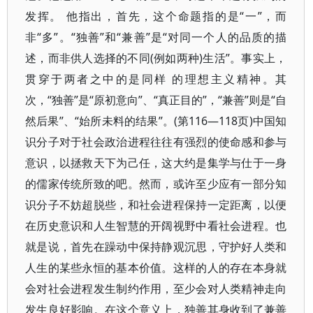
发挥。 他指出，首先，这个命题指的是“一”，而
非“多”。“独善”和“兼善”是“对同一个人的品质的描
述，而非供人选择的不同(例如两种)生活”。事实上，
贯穿于两者之中的是同样 的理想主义精神。其
次，“独善”是“原初意向”、“真正目的”，“兼善”则是“自
然后果”、“始所未料的结果”。(第116—118页)中国知
识分子对于社会政治进程往往有强烈的使命感和参与
意识，以拯救天下为己任，这大约是集学与仕于一身
的儒家传统所致的吧。然而，或许至少应有一部分知
识分子不妨超脱些，和社会进程保持一定距离，以便
在历史意识和人生智慧的开阔视野中看社会进程。也
就是说，首先在躁动中保持静观沉思，守护好人类和
人生的某些永恒的基本价值。这样的人的存在本身就
会对社会进程发生制约作用，至少会对人类精神走向
发生良好影响。在这个意义上，独善其身收到了兼善