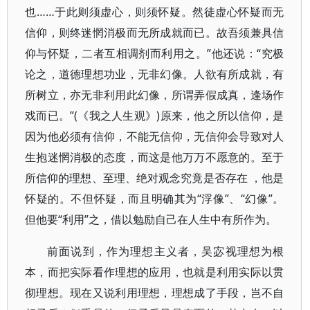
也……于此则须虚心，则须怀疑。然徒虚心怀疑而无
信仰，则终迷惘消极而无所成就而已。故吾须兼具信
仰与怀疑，二者互相调剂而利用之。”他还说：“究极
论之，道德理想功业，无非幻像。人欲有所成就，有
所树立，亦无非利用此幻像，所谓弄假成真，逢场作
戏而已。”(《我之人生观》)原来，他之所以信仰，是
因为他必须有信仰，不能无信仰，无信仰会导致对人
生抱迷惘消极的态度，而这是他万万不愿意的。至于
所信仰的理想、至理、绝对观念究竟是否存在 ，他是
怀疑的。不但怀疑，而且明确其为“浮像”、“幻像”。
但他要“利用”之，借以勉励自己在人生中有所作为。
前面说到，作为理想主义者，吴宓视理想为根
本，而把实际看作理想的应用，也就是利用实际以贯
彻理想。现在又说利用理想，理想成了手段，岂不自