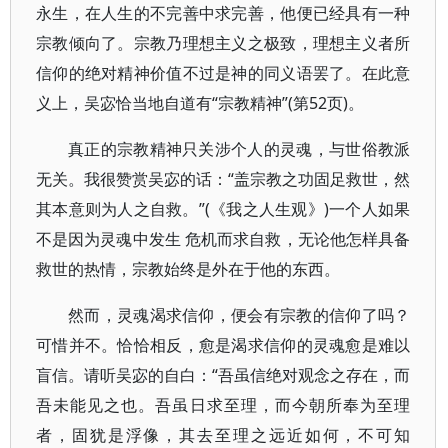
永生，在人生的不完善中求完善，他便已经具有一种
宗教倾向了。宗教乃理想主义之极致，理想主义者所
信仰的绝对精神价值不过是神的同义语罢了。在此意
义上，吴宓恰当地自道有“宗教精神”(第52页)。
真正的宗教精神只关涉个人的灵魂，与世俗教派
无关。我很赞赏吴宓的话：“盖宗教之功固足救世，然
其本意则为人之自救。”(《我之人生观》)一个人如果
不是因为灵魂中发生 危机而求自救，无论他怎样具备
救世的热情，宗教始终是外在于他的东西。
然而，灵魂渴求信仰，便会有宗教的信仰了吗？
可惜并不。恰恰相反，愈是渴求信仰的灵魂愈是难以
盲信。请听吴宓的自白：“吾虽信绝对观念之存在，而
吾未能见之也。吾虽日求至理，而今朝所奉为至理
者，固犹是浮像，其去至理之远近如何，不可知