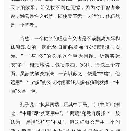
天下的效果。即使收不到也无憾，因为对于智者来
说，独善是性之必然，即使天下无一人听他，他仍然
是一个智者 。
当然，一个健全的理想主义者是不该脱离实际和
逃避现实的，因此终归面临着如何处理理想与实
际、“一”与“多”的关系这个重大问题。所谓实际
或“多”，概括地说，包括事功、实利、情欲三个方
面。吴宓的解决办法，一言以蔽之，便是“中庸”。他
运用“一”与“多”的公式对儒家经典多有独到发挥，“中
庸”又是一例。
孔子说：“执其两端，用其中于民。”(《中庸》)据
此，“中庸”即“执两用中”。“ 两端”究竟何所指？一般
认为，是指“过”与“不及”。但这样就会产生一个问
题：衡量“ 过”和“不及”的标准又是什么？只能