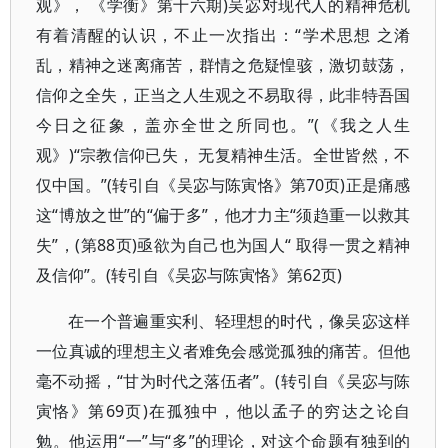
观》， 《学衡》第十六期)吴宓对现代人的精神危机
有着清醒的认识，不止一次指出：“学术思想 之淆
乱，精神之迷离痛苦，群情之危疑惶骇，激切鼓荡，
信仰之全失，正当之人生观之不易取得，此非特吾国
今日之征象，盖亦全世之所同也。”(《我之人生
观》)“宗教信仰已失， 无复精神生活。全世皆然，不
仅中国。”(转引自《吴宓与陈寅恪》第70页)正是痛感
这“博放之世”的“偏于多”，他才力主“须趋重一以救其
失”，(第88页)亟欲为自己也为国人“ 取得一贯之精神
及信仰”。(转引自《吴宓与陈寅恪》第62页)
在一个普遍重实利、轻理想的时代，像吴宓这样
一位真诚的理想主义者难免会感觉孤独的痛苦。但他
毫不动摇，“甘为时代之落伍者”。(转引自《吴宓与陈
寅恪》第69页)在孤独中，他以孟子的穷达之论自
勉。他运用“一”与“多”的理论，对这个命题有独到的