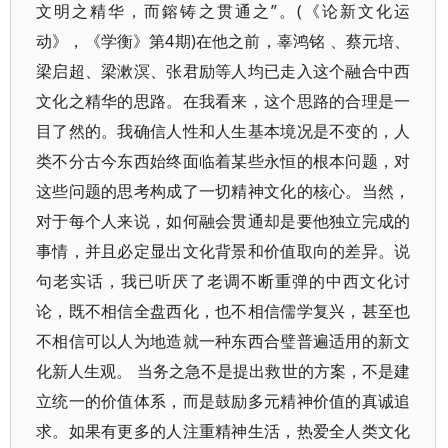
文明之精华，而鎔铸之贯通之”。(《论新文化运
动》，《学衡》第4期)在他之前，辜鸿铭 、蔡元培、
梁启超、梁漱溟、张君励等人均已走入这个融合中西
文化之精华的思路。在我看来，这个思路的合理是一
目了然的。我确信人性和人生基本境况是不变的，人
类不分古今东西始终面临着某些永恒的根本问题，对
这些问题的思考构成了一切精神文化的核心。当然，
对于每个人来说，如何融会贯通却是要他独立完成的
事情，并且必定显出文化背景和价值取向的差异。说
句老实话，我已听厌了老调不断重弹的中西文化讨
论，既不相信全盘西化，也不相信儒学复兴，甚至也
不相信可以人为地造就一种东西合璧普遍适用的新文
化新人生观。 当务之急不是提出救世的方案，不是建
立统一的价值体系，而是鼓励多元精神价值的真诚追
求。如果有更多的人注重精神生活，热爱全人类文化