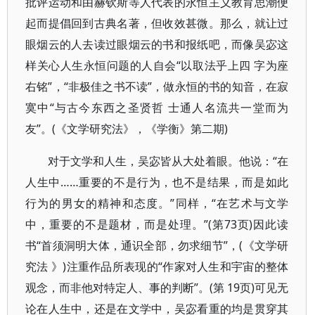
批评运动和由赫钦斯等人代表的永恒主义教育思潮便
起而提倡回到古典名著，但收效甚微。那么，就让过
眼烟云的人去读过眼烟云的书和报纸吧，而像吴宓这
样关心人生永恒问题的人自会“以取法乎上四 字为座
右铭”，“非极佳之书不读”，做永恒的书的知音，在寂
寞中“与古今东西之圣贤哲 士通人名流共一堂而为
友”。(《文学研究法》，《学衡》第二期)
对于文学和人生，吴宓皆从大处着眼。他说：“在
人生中……重要的不是行为，也不是结果，而是如此
行为的男女的精神和态度。”同样，“在艺术与文学
中，重要的不是题材，而是处理。”(第73页)因此读
书“首须洞明大体，通识全部，勿求细节”，(《文学研
究法 》)注重作品所表现的“作家对人生和宇宙的整体
观念，而非他对特定人、事的判断”。(第 19页)可见无
论在人生中，还是在文学中，吴宓看重的均是贯穿其