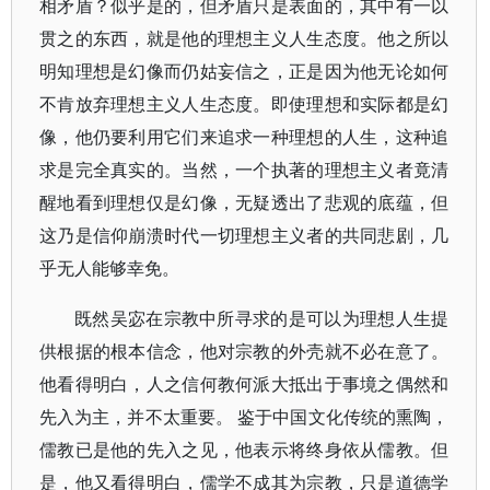
相矛盾？似乎是的，但矛盾只是表面的，其中有一以
贯之的东西，就是他的理想主义人生态度。他之所以
明知理想是幻像而仍姑妄信之，正是因为他无论如何
不肯放弃理想主义人生态度。即使理想和实际都是幻
像，他仍要利用它们来追求一种理想的人生，这种追
求是完全真实的。当然，一个执著的理想主义者竟清
醒地看到理想仅是幻像，无疑透出了悲观的底蕴，但
这乃是信仰崩溃时代一切理想主义者的共同悲剧，几
乎无人能够幸免。
既然吴宓在宗教中所寻求的是可以为理想人生提
供根据的根本信念，他对宗教的外壳就不必在意了。
他看得明白，人之信何教何派大抵出于事境之偶然和
先入为主，并不太重要。 鉴于中国文化传统的熏陶，
儒教已是他的先入之见，他表示将终身依从儒教。但
是，他又看得明白，儒学不成其为宗教，只是道德学