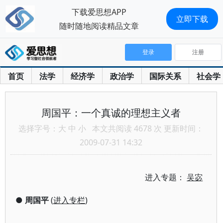
下载爱思想APP
立即下载
随时随地阅读精品文章
登录
注册
首页
法学
经济学
政治学
国际关系
社会学
周国平：一个真诚的理想主义者
选择字号：
大
中
小
本文共阅读 4678 次 更新时间：
2009-07-31 14:32
进入专题：
吴宓
●
周国平
(
进入专栏
)