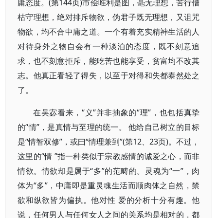
庸态度。(第144页)市侩唯利是图，毫无理想，苦行僧
枯守理想，绝对排斥物欲，伪君子既无理想，又诅咒
物欲，均不合中庸之道。一个有着充实精神生活的人
对待身外之物自会有一种淡泊的态度，既不刻意追
求，也不刻意拒斥，能吃苦也能享受，贫富均不改其
志。他真正看轻了得失，以至于对得和失都泰然处之
了。
在吴宓看来，“义”并非抽象的“理”，也包括真挚
的“情”，是真情与至理的统一。 他给自己树立的目标
是“情智双修”，或曰“情理兼到”(第12、23页)。不过，
这里的“情 ”指一种类似于宗教感情的诚爱之心，而非
情欲。情欲却是属于“多”的范畴的。灵魂为“一”，肉
体为“多”，中庸即是重灵魂生活而顺肉体之自然，禁
欲和纵欲皆为偏执。他对性 爱的分析十分有趣。他
说，任何男人与任何女人之间的关系均是相对的，都