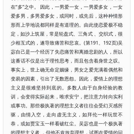
在“多”之中。 因此，一男爱一女，一男爱多女，一女
爱多男，多男爱多女，或同时，或先后，这种种情形
形而上学地说都同样是有道理的。由此使恋爱极不稳
定，如沙上筑屋，常是轮盘式、三角式 、交织式，很
少相互式的，遂导致痛苦和悲哀。(第191、192页)吴
宓自己是一个经历了失恋痛苦和离婚悲剧的人，所以
这番话不仅是出于理性思考，而且包含着身世之叹。
事实上，世上确无命定姻缘，男女之爱充满着偶然和
变易的因素，引出了无数恩怨。因此，爱情上的理想
主义是很难坚持到底的。多数人由于自身经验的教
训，会变得实际起来，唯求安宁，把注意力转向实利
或事功。那些极执著的理想主义者往往会受幻灭感所
驱，由情入空，走向虚无主义，如拜伦一样玩世不
恭，或如贾宝玉一样看破红尘。吴宓也是一个极执著
的理想主义者 ，但他不肯放弃理想，试图在爱情的问