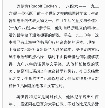
奥伊肯(Rudolf Eucken，一八四六——一九二
六)是一位活跃于前一个世纪之交的德国哲学家，生命
哲学思潮的代表人物之一。在《生活的意义与价值》
(一九○八)这本小册子里，他对自己所建立的精神生
活的哲学做了通俗扼要的解说。早在一九二○年，这
本书已有上海中华书局印行的余家菊的译本。现在，
上海译文出版社又出版了万以的译本。奥伊肯的文风
虽不艰涩却略嫌枯燥，读时不由得奇怪他何以能够获
得一九○八年的诺贝尔文学奖。从他和柏格森的获
奖，倒是可以遥想当年生命哲学的风行。今日又临世
纪之交，生命哲学早已偃旗息鼓，但我觉得奥伊肯对
精神生活问题的思考并没有过时。
奥伊肯和尼采是同时代人，他比尼采晚出生两
年，一度还同在巴塞尔大学任教，不过他比尼采多活