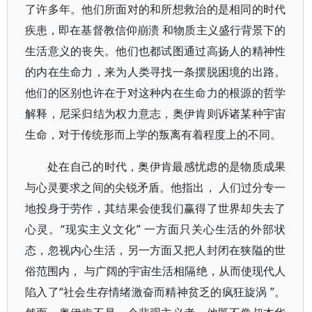
了许多年。他们所面对的和所想救治的是相同的时代
疾患，即在基督教信仰崩溃 和物质主义盛行背景下的
生活意义的丧失。他们也都试图通过高扬人的精神性
的内在生命力，来为人类寻找一条摆脱困境的出路。
他们的区别也许在于对这种内在生命力的根源的哲学
解释，尼采归结为权力意志，奥伊肯则诉诸某种宇宙
生命，对于传统形而上学的叛离有着程度上的不同。
处在自己的时代，奥伊肯最感忧虑的是物质成果
与心灵要求之间的尖锐矛盾。他指出， 人们过分专一
地投身于劳作，其结果会使我们赢得了世界却失去了
心灵。“现实主义文化” 一方面只关心生活的外部状
态，忽视内心生活，另一方面又把人封闭在狭隘的世
俗范围内， 与广阔的宇宙生活相隔绝，从而使现代人
陷入了“社会生存情绪激奋而精神贫乏的疯狂旋涡 ”。