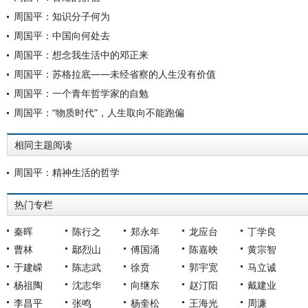
周国平：知识分子何为
周国平：中国向何处去
周国平：想念我生活中的邓正来
周国平：苏格拉底——未经省察的人生没有价值
周国平：一个青年哲学家的自勉
周国平：“物质时代”，人生取向不能跑偏
相同主题阅读
周国平：精神生活的哲学
热门专栏
秦晖
陈行之
郑永年
龙应台
丁学良
曹林
鄢烈山
傅国涌
陈嘉映
黄宗智
于建嵘
陈志武
徐贲
郭宇宽
马立诚
杨祖陶
沈志华
向继东
赵汀阳
戴建业
李昌平
张鸣
杨奎松
王海光
周濂