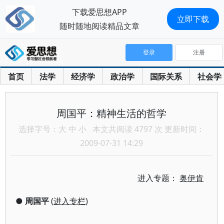
下载爱思想APP
立即下载
随时随地阅读精品文章
登录
注册
首页
法学
经济学
政治学
国际关系
社会学
周国平：精神生活的哲学
选择字号：
大
中
小
本文共阅读 4797 次 更新时间：
2009-07-31 14:29
进入专题：
奥伊肯
●
周国平
(
进入专栏
)