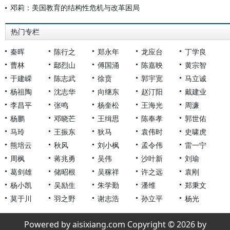
邓莉：美国教育的结构性危机与改革困局
热门专栏
秦晖
陈行之
郑永年
龙应台
丁学良
曹林
鄢烈山
傅国涌
陈嘉映
黄宗智
于建嵘
陈志武
徐贲
郭宇宽
马立诚
杨祖陶
沈志华
向继东
赵汀阳
戴建业
李昌平
张鸣
杨奎松
王海光
周濂
杨鹏
邓晓芒
王缉思
陈奉孝
郭世佑
马玲
王振东
狄马
袁伟时
史啸虎
熊培云
秋风
刘小枫
孟令伟
雷一宁
周枫
蒋兆勇
吴伟
沙叶新
刘瑜
葛剑雄
储昭根
吴稼祥
许之远
袁刚
杨小凯
吴励生
朱学勤
潘维
郑秉文
莫于川
羽之野
谢志浩
孙立平
杨光
Powered by aisixiang.com Copyright © 2026 by